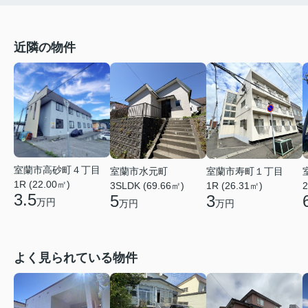
近隣の物件
室蘭市高砂町４丁目
室蘭市水元町
室蘭市寿町１丁目
1R (22.00㎡)
3SLDK (69.66㎡)
1R (26.31㎡)
2
3.5
5
3
万円
万円
万円
よく見られている物件