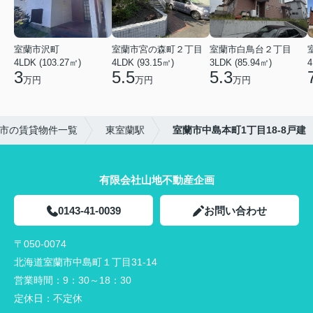
室蘭市沢町
室蘭市宮の森町２丁目
室蘭市白鳥台２丁目
4LDK (103.27㎡)
4LDK (93.15㎡)
3LDK (85.94㎡)
4
3
5.5
5.3
万円
万円
万円
市の賃貸物件一覧
東室蘭駅
室蘭市中島本町1丁目18-8戸建
有限会社山地不動産企画
0143-41-0039
お問い合わせ
〒050-0074
北海道室蘭市中島町１丁目31-14
営業時間：
9：30～18：30
定休日：
不定休