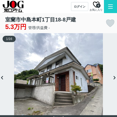
0
ログイン
お気に入り
室蘭市中島本町1丁目18-8戸建
5.3万円
管理/共益費 -
1
/
16