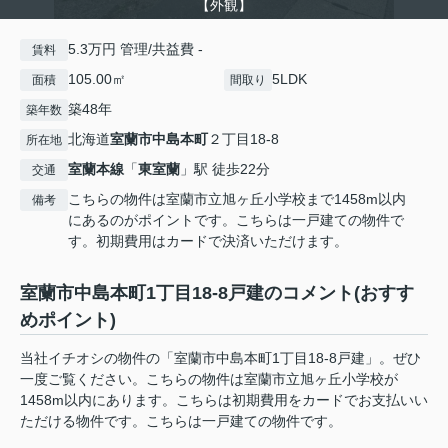
【外観】
5.3万円 管理/共益費 -
賃料
105.00㎡
5LDK
面積
間取り
築48年
築年数
北海道
室蘭市
中島本町
２丁目18-8
所在地
室蘭本線
「
東室蘭
」駅 徒歩22分
交通
こちらの物件は室蘭市立旭ヶ丘小学校まで1458m以内
備考
にあるのがポイントです。こちらは一戸建ての物件で
す。初期費用はカードで決済いただけます。
室蘭市中島本町1丁目18-8戸建のコメント(おすす
めポイント)
当社イチオシの物件の「室蘭市中島本町1丁目18-8戸建」。ぜひ
一度ご覧ください。こちらの物件は室蘭市立旭ヶ丘小学校が
1458m以内にあります。こちらは初期費用をカードでお支払いい
ただける物件です。こちらは一戸建ての物件です。