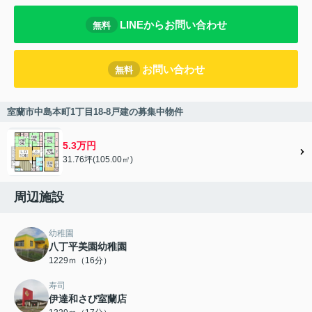
LINEからお問い合わせ
無料
お問い合わせ
無料
室蘭市中島本町1丁目18-8戸建の募集中物件
5.3万円
31.76坪(105.00㎡)
周辺施設
幼稚園
八丁平美園幼稚園
1229ｍ（16分）
寿司
伊達和さび室蘭店