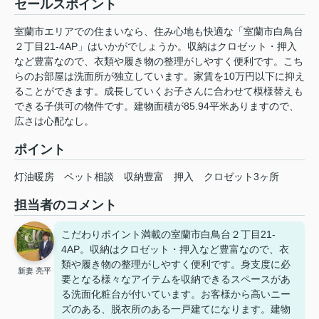
セールスポイント
室蘭市エリアでの住まいなら、住み心地も快適な「室蘭市白鳥台
２丁目21-4AP」はいかがでしょうか。収納はクロゼット・押入
など豊富なので、衣類や履き物の整理がしやすく便利です。こち
らのお部屋は洗面所が独立しています。家賃を10万円以下に抑え
ることができます。成長していくお子さんに合わせて模様替えも
できる子供可の物件です。建物面積が85.94平米ありますので、
広さは心配なし。
ポイント
灯油暖房
ペット相談
収納豊富
押入
クロゼット3ヶ所
担当者のコメント
こだわりポイント満載の室蘭市白鳥台２丁目21-
4AP。収納はクロゼット・押入など豊富なので、衣
類や履き物の整理がしやすく便利です。身支度に必
新妻 亮平
要となる様々なアイテムを収納できるスペースがあ
る洗面化粧台が付いています。お客様から高いニー
ズのある、脱衣所のある一戸建てになります。建物