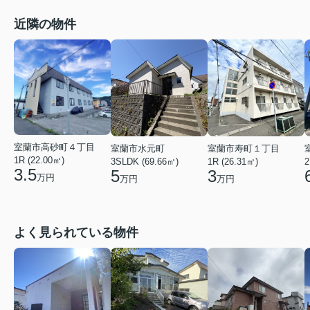
近隣の物件
室蘭市高砂町４丁目
室蘭市水元町
室蘭市寿町１丁目
1R (22.00㎡)
3SLDK (69.66㎡)
1R (26.31㎡)
2
3.5
5
3
万円
万円
万円
よく見られている物件