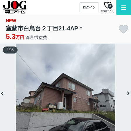
0
ログイン
お気に入り
NEW
室蘭市白鳥台２丁目21-4AP *
5.3
万円
管理/共益費 -
1
/
35