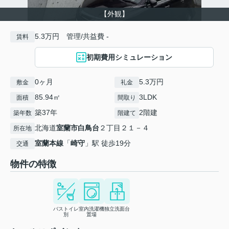
【外観】
5.3万円 管理/共益費 -
賃料
初期費用シミュレーション
0ヶ月
5.3万円
敷金
礼金
85.94㎡
3LDK
面積
間取り
築37年
2階建
築年数
階建て
北海道
室蘭市
白鳥台
２丁目２１－４
所在地
室蘭本線
「
崎守
」駅 徒歩19分
交通
物件の特徴
バストイレ
室内洗濯機
独立洗面台
別
置場