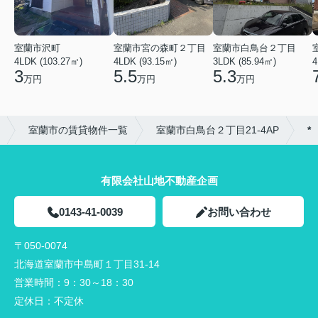
室蘭市沢町
室蘭市宮の森町２丁目
室蘭市白鳥台２丁目
4LDK (103.27㎡)
4LDK (93.15㎡)
3LDK (85.94㎡)
4
3
5.5
5.3
万円
万円
万円
室蘭市の賃貸物件一覧
室蘭市白鳥台２丁目21-4AP
*
有限会社山地不動産企画
0143-41-0039
お問い合わせ
〒050-0074
北海道室蘭市中島町１丁目31-14
営業時間：
9：30～18：30
定休日：
不定休