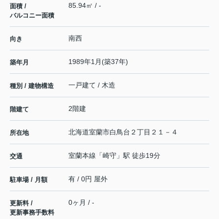
85.94㎡ / -
面積 /
バルコニー面積
南西
向き
1989年1月(築37年)
築年月
一戸建て / 木造
種別 / 建物構造
2階建
階建て
北海道
室蘭市
白鳥台
２丁目２１－４
所在地
室蘭本線
「
崎守
」駅 徒歩19分
交通
有 / 0円 屋外
駐車場 / 月額
0ヶ月 / -
更新料 /
更新事務手数料