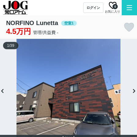
0
ログイン
お気に入り
NORFINO Lunetta
空室1
4.5万円
管理/共益費 -
1
/
39