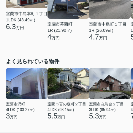
室蘭市中島本町１丁目
1LDK (43.49㎡)
室蘭市幕西町
室蘭市中島町１丁目
6.3
万円
1R (21.90㎡)
1R (26.09㎡)
1
4
4.7
万円
万円
よく見られている物件
室蘭市沢町
室蘭市宮の森町２丁目
室蘭市白鳥台２丁目
4LDK (103.27㎡)
4LDK (93.15㎡)
3LDK (85.94㎡)
4
3
5.5
5.3
万円
万円
万円