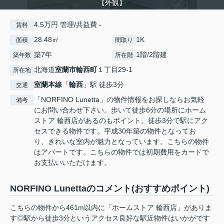
【外観】
4.5万円 管理/共益費 -
賃料
28.48㎡
1K
面積
間取り
築7年
1階/2階建
築年数
所在階
北海道
室蘭市
輪西町
１丁目29-1
所在地
室蘭本線
「
輪西
」駅 徒歩3分
交通
「NORFINO Lunetta」の物件情報をお探しならお気軽
備考
にお問い合わせ下さい。歩いて徒歩6分の場所にホーム
ストア 輪西店があるのもポイント。徒歩3分で駅にアク
セスできる物件です。平成30年築の物件となってお
り、きれいな室内が魅力となっています。こちらの物件
はアパートです。こちらの物件では初期費用をカードで
お支払いいただけます。
NORFINO Lunettaのコメント(おすすめポイント)
こちらの物件から461m以内に「ホームストア 輪西店」がありま
す◎駅から徒歩3分というアクセス良好な駅近物件はいかがです