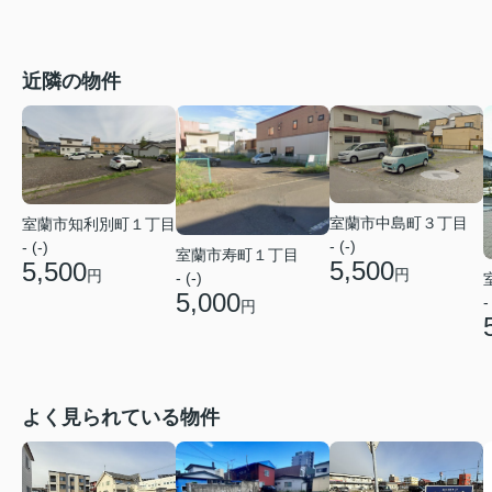
近隣の物件
室蘭市中島町３丁目
室蘭市知利別町１丁目
- (-)
- (-)
室蘭市寿町１丁目
5,500
5,500
円
円
- (-)
5,000
-
円
よく見られている物件