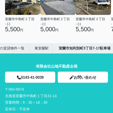
室蘭市中島町２丁目
室蘭市中島町２丁目
室蘭市中島町３丁目
- (-)
- (-)
- (-)
- 
5,500
5,000
5,500
円
円
円
の賃貸物件一覧
東室蘭駅
室蘭市知利別町3丁目7-17駐車場
有限会社山地不動産企画
0143-41-0039
お問い合わせ
〒050-0074
北海道室蘭市中島町１丁目31-14
営業時間：
9：30～18：30
定休日：
不定休