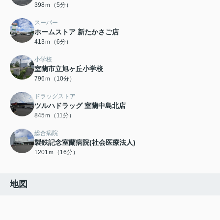
398ｍ（5分）
スーパー
ホームストア 新たかさご店
413ｍ（6分）
小学校
室蘭市立旭ヶ丘小学校
796ｍ（10分）
ドラッグストア
ツルハドラッグ 室蘭中島北店
845ｍ（11分）
総合病院
製鉄記念室蘭病院(社会医療法人)
1201ｍ（16分）
地図