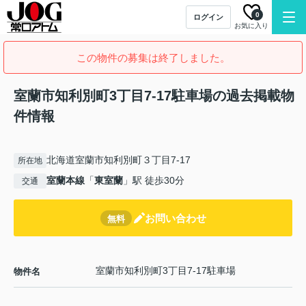
0
ログイン
お気に入り
この物件の募集は終了しました。
室蘭市知利別町3丁目7-17駐車場の過去掲載物
件情報
北海道室蘭市知利別町３丁目7-17
所在地
室蘭本線
「
東室蘭
」駅 徒歩30分
交通
お問い合わせ
無料
室蘭市知利別町3丁目7-17駐車場
物件名