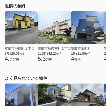
近隣の物件
室蘭市中島町１丁目
室蘭市母恋南町２丁目
室蘭市幕西町
1R (26.09㎡)
1LDK (42.23㎡)
1R (21.90㎡)
2
4.7
5.3
4
万円
万円
万円
よく見られている物件