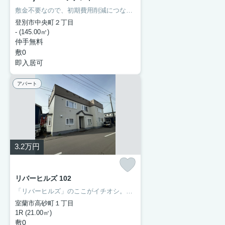
敷金不要なので、初期費用削減につながります。クレジットカードで初期費用がお支払いいただけるので、決済の手間が軽減できます。敷金不要なので、初期費用削減につながります。礼金1ヵ月分が初期費用に含まれます。
登別市中央町２丁目
- (145.00㎡)
仲手無料
敷0
即入居可
アパート
3.2
万円
リバーヒルズ 102
「リバーヒルズ」のここがイチオシ。近くにはセイコーマート 室蘭高砂2丁目店(徒歩5分)がありちょっとした買い物に便利です。来客時にはTVインターホンで訪問者の顔を確認することができます。収納はシューズボックス・押入などが備え付けられているので、衣類や日用品の収納に重宝します。バストイレ別なので浴室のスペースを広く使えます。
室蘭市高砂町１丁目
1R (21.00㎡)
敷0