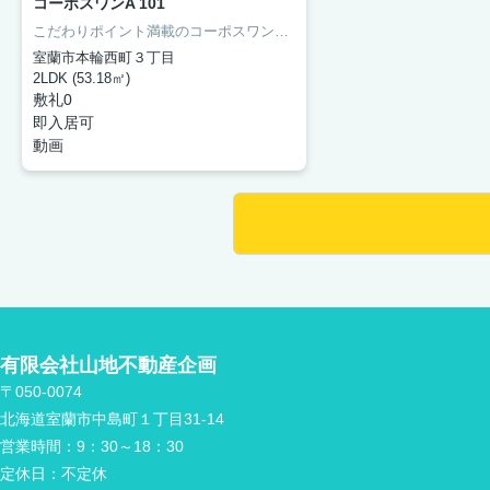
コーポスワンA 101
こだわりポイント満載のコーポスワンA。徒歩26分の場所に北海道室蘭市立 蘭北小学校があります。忙しい朝にも嬉しい、洗面所が独立している物件。収納はクロゼット・シューズボックスなど豊富なので、広々と空間を利用することも可能です。敷金も不要ですので、住み替えには非常に魅力的。アパートは今や主流となっている、フローリング張りになっています。
室蘭市本輪西町３丁目
2LDK (53.18㎡)
敷礼0
即入居可
動画
有限会社山地不動産企画
〒050-0074
北海道室蘭市中島町１丁目31-14
営業時間：
9：30～18：30
定休日：
不定休