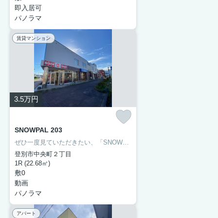
即入居可
パノラマ
賃貸マンション
3.5
万円
SNOWPAL 203
ぜひ一度見ていただきたい、「SNOWPAL」です。「SNOWPAL」のここがイチオシ。室内設備はシステムキッチン・全室照明付きなど豊富に揃っており、過ごしやすいお部屋になっております。収納はシューズボックス・クロゼットなどが備え付けられているので、衣類や日用品の収納に重宝します。こちらはフローリング張りの洋室がある物件となっています。
登別市中央町２丁目
1R (22.68㎡)
敷0
動画
パノラマ
アパート