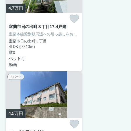
4.7
万円
室蘭市日の出町３丁目17-4戸建
室蘭本線鷲別駅周辺への引っ越しをお考えなら「室蘭市日の出町３丁目17-4戸建」。登別市立鷲別小学校が通学範囲内、学校まで徒歩16分。
室蘭市日の出町３丁目
4LDK (90.10㎡)
敷0
ペット可
動画
アパート
4.5
万円