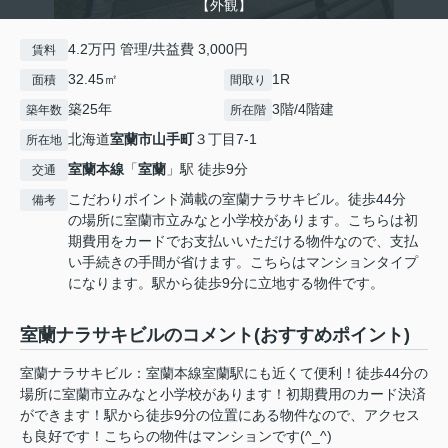
【外観】
4.2万円 管理/共益費 3,000円
賃料
32.45㎡
1R
面積
間取り
築25年
3階/4階建
築年数
所在階
北海道
室蘭市
山手町
３丁目7-1
所在地
室蘭本線
「
室蘭
」駅 徒歩9分
交通
こだわりポイント満載の室蘭ナラサキビル。徒歩44分
備考
の場所に室蘭市立みなと小学校があります。こちらは初
期費用をカードでお支払いいただける物件なので、支払
い手続きの手間が省けます。こちらはマンションタイプ
になります。駅から徒歩9分に立地する物件です。
室蘭ナラサキビルのコメント(おすすめポイント)
室蘭ナラサキビル：室蘭本線室蘭駅にも近くて便利！徒歩44分の
場所に室蘭市立みなと小学校があります！初期費用のカード決済
ができます！駅から徒歩9分の位置にある物件なので、アクセス
も良好です！こちらの物件はマンションです(^_^)