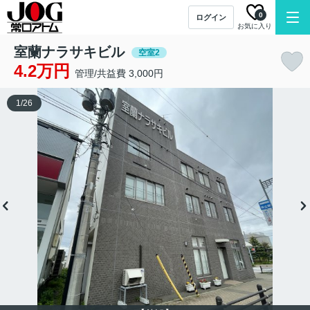
0
ログイン
お気に入り
室蘭ナラサキビル
空室2
4.2万円
管理/共益費 3,000円
1
/
26