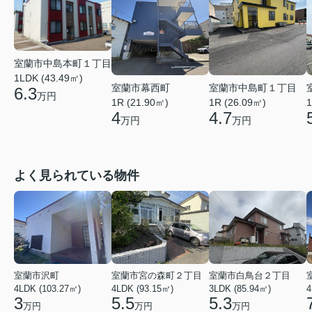
室蘭市中島本町１丁目
1LDK (43.49㎡)
室蘭市幕西町
室蘭市中島町１丁目
6.3
万円
1R (21.90㎡)
1R (26.09㎡)
1
4
4.7
万円
万円
よく見られている物件
室蘭市沢町
室蘭市宮の森町２丁目
室蘭市白鳥台２丁目
4LDK (103.27㎡)
4LDK (93.15㎡)
3LDK (85.94㎡)
4
3
5.5
5.3
万円
万円
万円