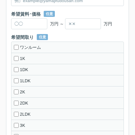
希望賃料･価格
任意
万円 ～
万円
希望間取り
任意
ワンルーム
1K
1DK
1LDK
2K
2DK
2LDK
3K