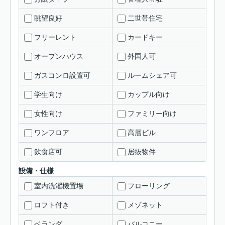
眺望良好
二世帯住宅
フリーレント
カードキー
オープンハウス
外国人可
ガスコンロ設置可
ルームシェア可
学生向け
カップル向け
女性向け
ファミリー向け
ワンフロア
高層ビル
飲食店可
居抜物件
設備・仕様
室内洗濯機置場
フローリング
ロフト付き
メゾネット
ベランダ
バルコニー