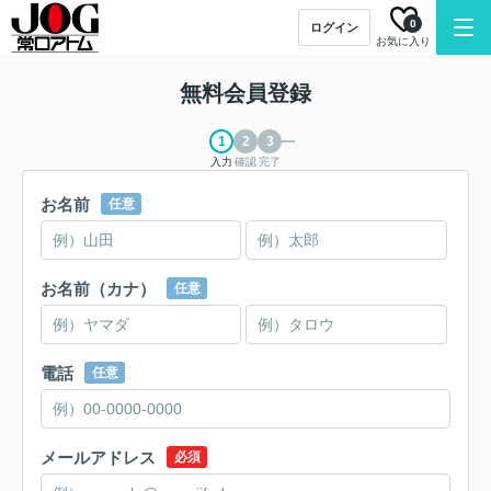
0
ログイン
お気に入り
無料会員登録
入力
確認
完了
お名前
任意
お名前（カナ）
任意
電話
任意
メールアドレス
必須