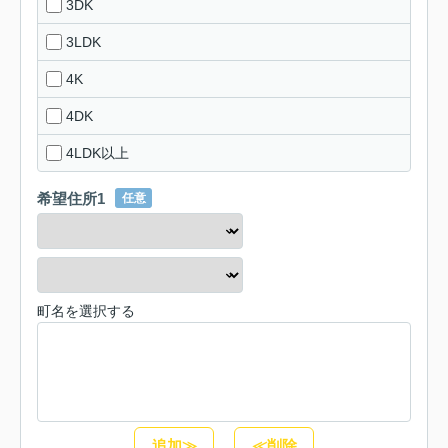
3DK
3LDK
4K
4DK
4LDK以上
希望住所1
任意
町名を選択する
追加≫
≪削除