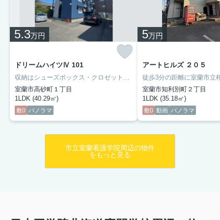
5.3
5
万円
万円
ドリームハイツⅣ 101
アートヒルズ ２０５
収納はシューズボックス・クロゼットなどが備え付けられているので、衣類や日用品の収納に重宝します。来客時にはTVインターホンで訪問者の顔を確認することができます。独立洗面台なので床が水で濡れたり鏡が曇ったりしにくく、清潔な状態を保ちやすくなっております。入居時からインターネット環境が整っているため、ネット回線の工事がいらず面識がない人を家に招きたくないと考えている方にもおすすめです。
室蘭市高砂町１丁目
室蘭市知利別町２丁目
1LDK (40.29㎡)
1LDK (35.18㎡)
敷0
パノラマ
敷0
動画
パノラマ
市立室蘭看護学院周辺の物件
をもっと見る