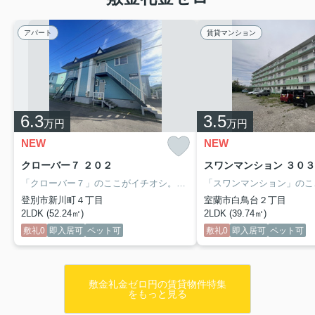
アパート
賃貸マンション
6.3
3.5
万円
万円
NEW
NEW
クローバー７ ２０２
スワンマンション ３０３
「クローバー７」のここがイチオシ。リビングにはエアコン、キャットウォーク、キャットハウスが備え付け。
登別市新川町４丁目
室蘭市白鳥台２丁目
2LDK (52.24㎡)
2LDK (39.74㎡)
敷礼0
即入居可
ペット可
敷礼0
即入居可
ペット可
敷金礼金ゼロ円の賃貸物件特集
をもっと見る