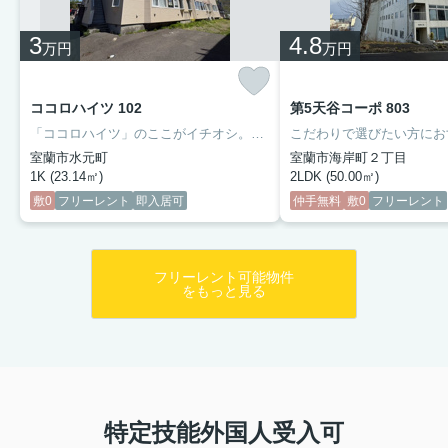
3
4.8
万円
万円
ココロハイツ 102
第5天谷コーポ 803
「ココロハイツ」のここがイチオシ。徒歩12分の場所に室蘭市立天神小学校があります。室内設備は全室照明付き・ネット使用料不要・エアコンなどが揃っているので、快適に過ごしやすいお部屋になります。収納はシューズボックス・クロゼットなど豊富なので、広々と空間を利用することも可能です。冬季は部屋を暖かく保ちやすい南向きの物件です。
室蘭市水元町
室蘭市海岸町２丁目
1K (23.14㎡)
2LDK (50.00㎡)
敷0
フリーレント
即入居可
仲手無料
敷0
フリーレント
フリーレント可能物件
をもっと見る
特定技能外国人受入可