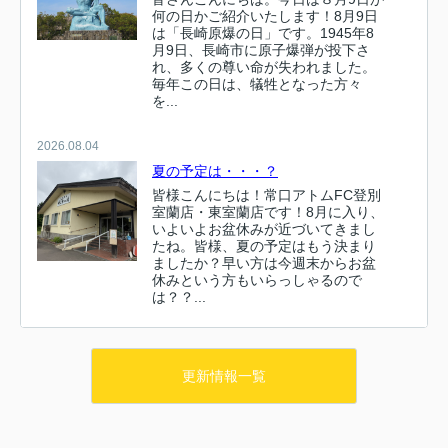
何の日かご紹介いたします！8月9日
は「長崎原爆の日」です。1945年8
月9日、長崎市に原子爆弾が投下さ
れ、多くの尊い命が失われました。
毎年この日は、犠牲となった方々
を...
2026.08.04
夏の予定は・・・？
皆様こんにちは！常口アトムFC登別
室蘭店・東室蘭店です！8月に入り、
いよいよお盆休みが近づいてきまし
たね。皆様、夏の予定はもう決まり
ましたか？早い方は今週末からお盆
休みという方もいらっしゃるので
は？？...
2026.08.01
ひまわりの里
更新情報一覧
皆さんこんにちは！先日、雨竜町のひ
まわりを見てきました！まだ2分咲き
のところもあってスカスカな感じでし
たがそれでも満開のところは圧巻でし