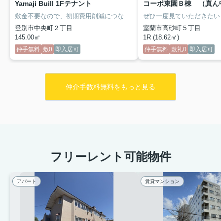
Yamaji Buill 1Fテナント
コーポ東園Ｂ棟 （真ん
敷金不要なので、初期費用削減につながります。クレジットカードで初期費用がお支払いいただけるので、決済の手間が軽減できます。敷金不要なので、初期費用削減につながります。礼金1ヵ月分が初期費用に含まれます。
登別市中央町２丁目
室蘭市高砂町５丁目
145.00㎡
1R (18.62㎡)
仲手無料
敷0
即入居可
仲手無料
敷礼0
即入居可
仲介手数料無料をもっと見る
フリーレント可能物件
アパート
賃貸マンション