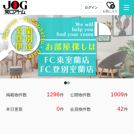
0
ログイン
お気に入り
1298
1009
掲載物件数
件
公開物件数
件
0
42
本日更新
件
会員物件数
件