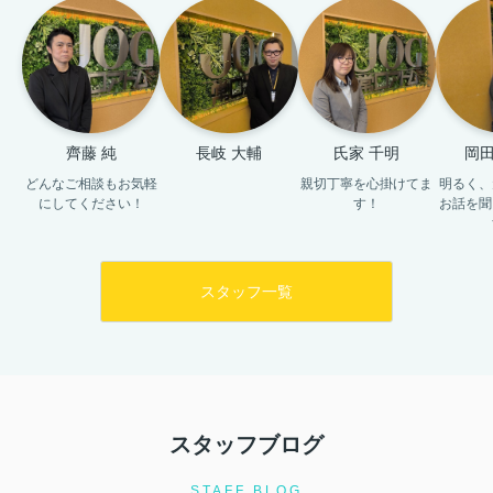
齊藤 純
長岐 大輔
氏家 千明
岡田
どんなご相談もお気軽
親切丁寧を心掛けてま
明るく、
にしてください！
す！
お話を聞
スタッフ一覧
スタッフブログ
STAFF BLOG