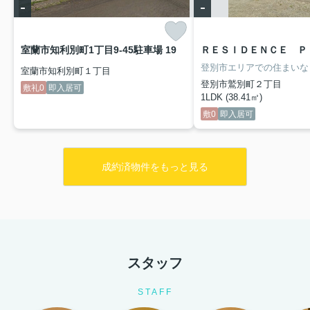
-
-
室蘭市知利別町1丁目9-45駐車場 19
室蘭市知利別町１丁目
登別市鷲別町２丁目
敷礼0
即入居可
1LDK (38.41㎡)
敷0
即入居可
成約済物件をもっと見る
スタッフ
STAFF