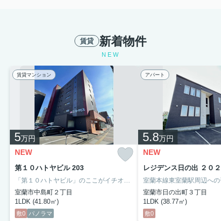
新着物件
賃貸
NEW
賃貸マンション
アパート
5
5.8
万円
万円
NEW
NEW
第１０ハトヤビル 203
レジデンス日の出 ２０２
「第１０ハトヤビル」のここがイチオシ。セイコーマート 室蘭知利別店まで徒歩4分と近場にコンビニがあるのもポイント。収納はシューズボックス・全居室収納などが備え付けられているので、衣類や日用品の収納に重宝します。化粧品や洗面道具といった小物をまとめてスッキリ収納できる洗面化粧台が付いております。
室蘭市中島町２丁目
室蘭市日の出町３丁目
1LDK (41.80㎡)
1LDK (38.77㎡)
敷0
パノラマ
敷0