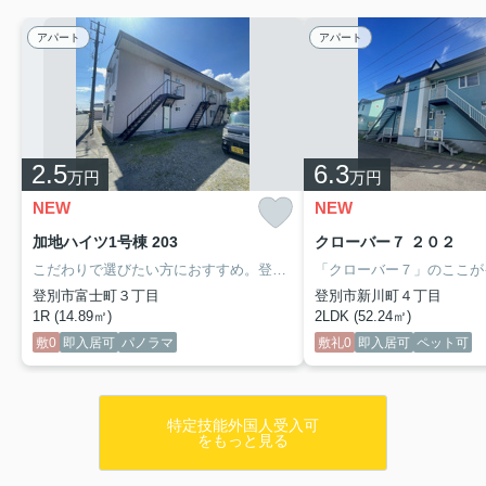
アパート
アパート
2.5
6.3
万円
万円
NEW
NEW
加地ハイツ1号棟 203
クローバー７ ２０２
こだわりで選びたい方におすすめ。登別市エリアで住まいをお探しなら「加地ハイツ1号棟」。角部屋で人通りが少なく、防犯的にも安心です。クッションフロアなので長時間立っても足が疲れにくいので楽です。初期費用を抑えられる敷金不要のアパートです。新しい日々を送るにふさわしい、きれいな室内です。設備も充実していて住みやすい、魅力が詰まったアパートです。
登別市富士町３丁目
登別市新川町４丁目
1R (14.89㎡)
2LDK (52.24㎡)
敷0
即入居可
パノラマ
敷礼0
即入居可
ペット可
特定技能外国人受入可
をもっと見る