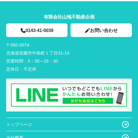
た！皆様も是非行ってみてください！
ちなみにひまわりソフトも濃厚で...
有限会社山地不動産企画
2026.07.29
0143-41-0039
今日は何の日？
お問い合わせ
皆さんこんにちは！！今日は8月8日
が何の記念日なのかご紹介します！8
〒050-0074
月8日は「世界猫の日」と「そろばん
北海道室蘭市中島町１丁目31-14
の日」です。世界猫の日は、2002年
に国際動物福祉基金（IFAW）が制定
営業時間：
9：30～18：30
しました。猫の幸せや動物愛...
定休日：
不定休
2026.07.27
伊達市で店を開くならここ！アクセ
ス抜群＆人通りの多い錦町テナ...
みなさん、こんにちは！今回は、北
海道伊達市で「新しくお店を開きた
い」「もっと好立地な場所へ移転し
たい」と考えているオーナー様必見
の店舗物件をご紹介します。場所
トップページ
は、伊達市のなかでも特に活気があ
り、昼夜問...
会社概要