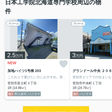
日本工学院北海道専門学校周辺の物
件
アパート
アパート
2.5
3
万円
万円
NEW
加地ハイツ1号棟 203
グランドール中央 ２０６
こだわりで選びたい方におすすめ。登別市エリアで住まいをお探しなら「加地ハイツ1号棟」。角部屋で人通りが少なく、防犯的にも安心です。クッションフロアなので長時間立っても足が疲れにくいので楽です。初期費用を抑えられる敷金不要のアパートです。新しい日々を送るにふさわしい、きれいな室内です。設備も充実していて住みやすい、魅力が詰まったアパートです。
登別市富士町３丁目
登別市中央町１丁目
1R (14.89㎡)
1R (24.79㎡)
敷0
即入居可
パノラマ
敷0
パノラマ