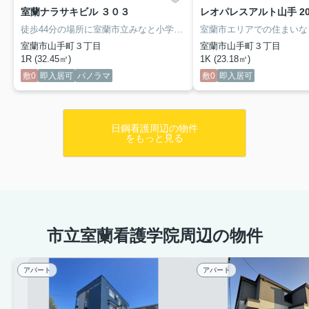
室蘭ナラサキビル ３０３
レオパレスアルト山手 20
徒歩44分の場所に室蘭市立みなと小学校があります。収納はクロゼット・シューズボックスなど豊富なので、広々と空間を利用することも可能です。宅配ボックスは時間を問わず荷物を受け取ることができるので、自宅に不在でも再配達依頼をする必要がなくなります。独立洗面台が付いているので床が水で濡れたり鏡が曇ったりしにくく、清潔な状態を保ちやすくなっております。
室蘭市山手町３丁目
室蘭市山手町３丁目
1R (32.45㎡)
1K (23.18㎡)
敷0
即入居可
パノラマ
敷0
即入居可
日鋼看護周辺の物件
をもっと見る
市立室蘭看護学院周辺の物件
アパート
アパート