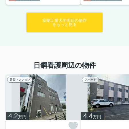
室蘭工業大学周辺の物件
をもっと見る
日鋼看護周辺の物件
賃貸マンション
アパート
4.2
4.4
万円
万円