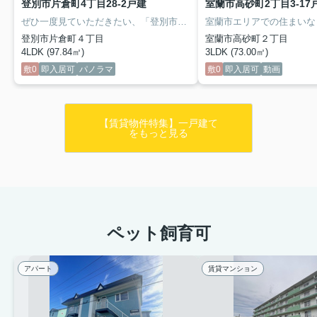
登別市片倉町4丁目28-2戸建
室蘭市高砂町2丁目3-17
ぜひ一度見ていただきたい、「登別市片倉町4丁目28-2戸建」です。徒歩9分の距離に北海道登別明日中等教育学校があるのも魅力。室内設備は全室照明付き・システムキッチンなど豊富に揃っており、過ごしやすいお部屋になっております。賃料10万円以下をご希望のお客様、ぜひお問い合わせください。現在空家なので、すぐにご案内できます。
登別市片倉町４丁目
室蘭市高砂町２丁目
4LDK (97.84㎡)
3LDK (73.00㎡)
敷0
即入居可
パノラマ
敷0
即入居可
動画
【賃貸物件特集】一戸建て
をもっと見る
ペット飼育可
アパート
賃貸マンション