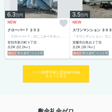
6.3
3.5
万円
万円
NEW
NEW
クローバー７ ２０２
スワンマンション ３０３
「クローバー７」のここがイチオシ。リビングにはエアコン、キャットウォーク、キャットハウスが備え付け。
登別市新川町４丁目
室蘭市白鳥台２丁目
2LDK (52.24㎡)
2LDK (39.74㎡)
敷礼0
即入居可
ペット可
敷礼0
即入居可
ペット可
ペット飼育可能な賃貸物件特集
をもっと見る
敷金礼金ゼロ