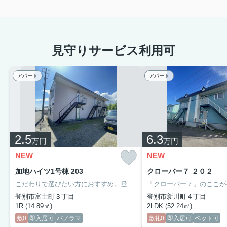
見守りサービス利用可
アパート
アパート
2.5
6.3
万円
万円
NEW
NEW
加地ハイツ1号棟 203
クローバー７ ２０２
こだわりで選びたい方におすすめ。登別市エリアで住まいをお探しなら「加地ハイツ1号棟」。角部屋で人通りが少なく、防犯的にも安心です。クッションフロアなので長時間立っても足が疲れにくいので楽です。初期費用を抑えられる敷金不要のアパートです。新しい日々を送るにふさわしい、きれいな室内です。設備も充実していて住みやすい、魅力が詰まったアパートです。
登別市富士町３丁目
登別市新川町４丁目
1R (14.89㎡)
2LDK (52.24㎡)
敷0
即入居可
パノラマ
敷礼0
即入居可
ペット可