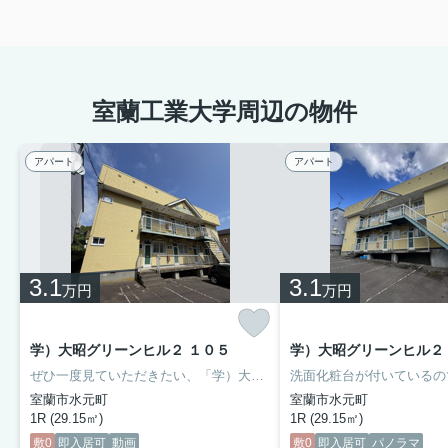
室蘭工業大学周辺の物件
アパート
アパート
3.1
3.1
万円
万円
学）大昭グリーンヒル２ １０５
学）大昭グリーンヒル２
ぜひ一度見ていただきたい、「学）大昭グリーンヒル２」です。徒歩18分の距離に室蘭市立東明中学校があるのも魅力。毎日の身支度が楽しくなる、洗面化粧台付きの物件はいかがですか。多くの方にご好評をいただいている、清潔感のある賃貸物件です。設備も充実していて住みやすい、魅力が詰まったアパートです。照明付きの物件です。
室蘭市水元町
室蘭市水元町
1R (29.15㎡)
1R (29.15㎡)
敷0
即入居可
動画
敷0
即入居可
パノラマ