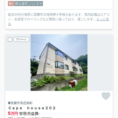
敷0
即入居可
パノラマ
徒歩14分の場所に室蘭市立地球岬小学校があります。室内設備はエアコ
ン・全居室フローリングなど豊富に揃っており、過ごしやす...
もっと見
る
アパート
室蘭市母恋南町
Ｃａｐｅ ｈｏｕｓｅ
２０２
5
万円
管理/共益費-