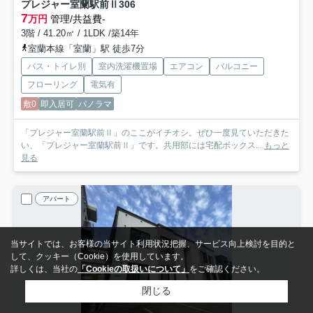
プレジャー室蘭駅前Ⅱ
306
7
万円
管理/共益費-
3階 / 41.20㎡ / 1LDK /築14年
室蘭本線「室蘭」駅 徒歩7分
バス・トイレ別
室内洗濯機置場
エアコン
バルコニー
フローリング
電気有
敷0
即入居可
パノラマ
「プレジャー室蘭駅前Ⅱ」のここがイチオシ。ぜひ一度見ていただきた
い、「プレジャー室蘭駅前Ⅱ」です。共用部には宅配ボックス...
もっと
見る
アパート
当サイトでは、お客様の当サイト利用状況把握、サービス向上検討を目的と
して、クッキー（Cookie）を使用しています。
詳しくは、当社の
「Cookieの取扱いについて」
をご確認ください。
閉じる