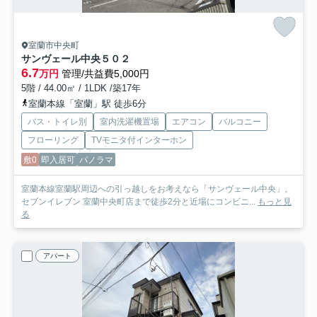
室蘭市中央町
サンヴェール中央
５０２
6.7
万円
管理/共益費5,000円
5階 / 44.00㎡ / 1LDK /築17年
室蘭本線「室蘭」駅 徒歩6分
バス・トイレ別
室内洗濯機置場
エアコン
バルコニー
フローリング
TVモニタ付インターホン
敷0
即入居可
パノラマ
室蘭本線室蘭駅周辺への引っ越しをお考えなら「サンヴェール中央」。
セブンイレブン 室蘭中央町店まで徒歩2分と近場にコンビニ...
もっと見
る
アパート