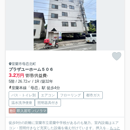
室蘭市母恋北町
プラザユーホーム
５０６
3.2
万円
管理/共益費-
5階 / 26.72㎡ / 1R /築32年
室蘭本線「母恋」駅 徒歩4分
バス・トイレ別
エアコン
フローリング
都市ガス
温水洗浄便座
照明器具付き
敷0
即入居可
パノラマ
徒歩9分の距離に室蘭市立星蘭中学校があるのも魅力。室内設備はエア
コン・照明付きなど充実した設備を備え付けています。押入を...
もっと