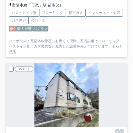
室蘭本線「母恋」駅 徒歩5分
バス・トイレ別
フローリング
都市ガス
インターネット対応
ガス暖房
公共下水
敷0
即入居可
パノラマ
コーポ北栄：室蘭本線母恋にも近くて便利。室内設備はフローリング・
バストイレ別・ガス暖房など充実した設備を備え付けています...
もっと
見る
アパート