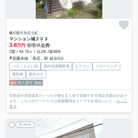
室蘭市母恋北町
マンション城
２０３
3.8
万円
管理/共益費-
2階 / 44.70㎡ / 1LDK /築49年
室蘭本線「母恋」駅 徒歩6分
バス・トイレ別
室内洗濯機置場
エアコン
フローリング
電気有
都市ガス
敷0
即入居可
動画
化粧品や洗面道具といった小物をまとめて収納できる独立洗面台があり
ます。こちらのアパートでは初期費用をカードでお支払いいた...
もっと
見る
アパート