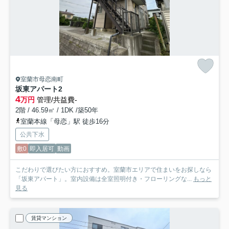
室蘭市母恋南町
坂東アパート
2
4
万円
管理/共益費-
2階 / 46.59㎡ / 1DK /築50年
室蘭本線「母恋」駅 徒歩16分
公共下水
敷0
即入居可
動画
こだわりで選びたい方におすすめ。室蘭市エリアで住まいをお探しなら
「坂東アパート」。室内設備は全室照明付き・フローリングな...
もっと
見る
賃貸マンション