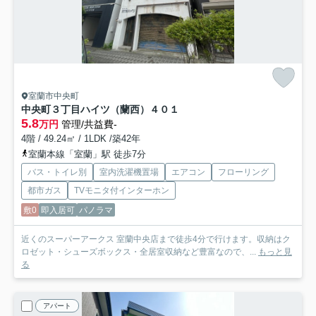
室蘭市中央町
中央町３丁目ハイツ（蘭西）
４０１
5.8
万円
管理/共益費-
4階 / 49.24㎡ / 1LDK /築42年
室蘭本線「室蘭」駅 徒歩7分
バス・トイレ別
室内洗濯機置場
エアコン
フローリング
都市ガス
TVモニタ付インターホン
敷0
即入居可
パノラマ
近くのスーパーアークス 室蘭中央店まで徒歩4分で行けます。収納はク
ロゼット・シューズボックス・全居室収納など豊富なので、...
もっと見
る
アパート