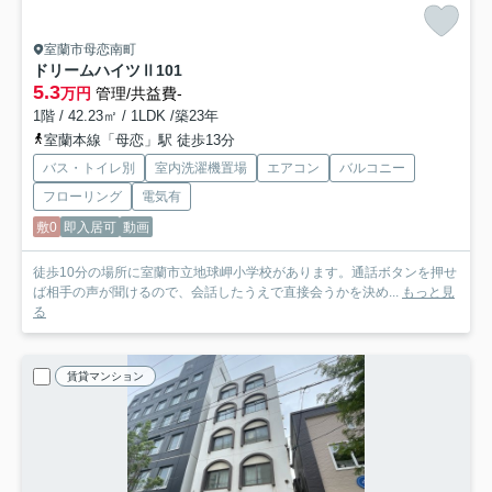
室蘭市母恋南町
ドリームハイツⅡ
101
5.3
万円
管理/共益費-
1階 / 42.23㎡ / 1LDK /築23年
室蘭本線「母恋」駅 徒歩13分
バス・トイレ別
室内洗濯機置場
エアコン
バルコニー
フローリング
電気有
敷0
即入居可
動画
徒歩10分の場所に室蘭市立地球岬小学校があります。通話ボタンを押せ
ば相手の声が聞けるので、会話したうえで直接会うかを決め...
もっと見
る
賃貸マンション