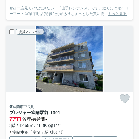
ぜひ一度見ていただきたい、「山手レジデンス」です。近くにはセイコ
ーマート 室蘭栄町店(徒歩4分)がありちょっとした買い物...
もっと見る
賃貸マンション
室蘭市中央町
プレジャー室蘭駅前Ⅱ
301
7
万円
管理/共益費-
3階 / 42.65㎡ / 1LDK /築14年
室蘭本線「室蘭」駅 徒歩7分