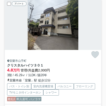
アパート
室蘭市山手町
クリスタルハイツ
３０１
4.8
万円
管理/共益費2,000円
3階 / 45.29㎡ / 1LDK /築20年
室蘭本線「室蘭」駅 徒歩12分
バス・トイレ別
室内洗濯機置場
バルコニー
フローリング
TVモニタ付インターホン
シャワー
敷礼0
即入居可
パノラマ