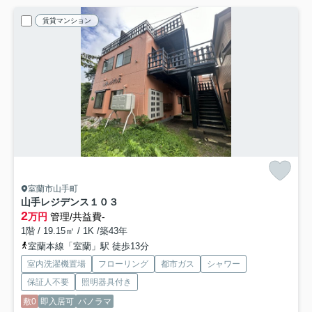
賃貸マンション
室蘭市山手町
山手レジデンス
１０３
2
万円
管理/共益費-
1階 / 19.15㎡ / 1K /築43年
室蘭本線「室蘭」駅 徒歩13分
室内洗濯機置場
フローリング
都市ガス
シャワー
保証人不要
照明器具付き
敷0
即入居可
パノラマ