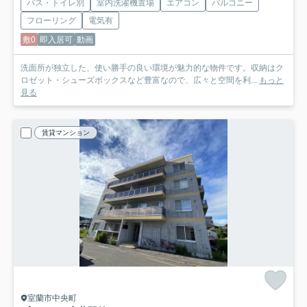
バス・トイレ別
室内洗濯機置場
エアコン
バルコニー
フローリング
電気有
敷0
即入居可
動画
洗面所が独立した、使い勝手の良い環境が魅力的な物件です。収納はク
ロゼット・シューズボックスなど豊富なので、広々と空間を利...
もっと
見る
賃貸マンション
室蘭市中央町