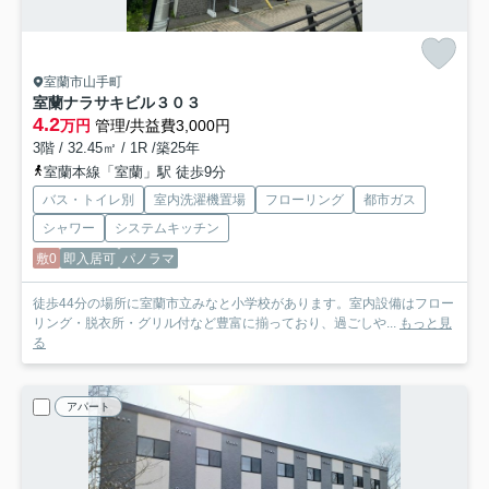
室蘭市山手町
室蘭ナラサキビル
３０３
4.2
万円
管理/共益費3,000円
3階 / 32.45㎡ / 1R /築25年
室蘭本線「室蘭」駅 徒歩9分
バス・トイレ別
室内洗濯機置場
フローリング
都市ガス
シャワー
システムキッチン
敷0
即入居可
パノラマ
徒歩44分の場所に室蘭市立みなと小学校があります。室内設備はフロー
リング・脱衣所・グリル付など豊富に揃っており、過ごしや...
もっと見
る
アパート