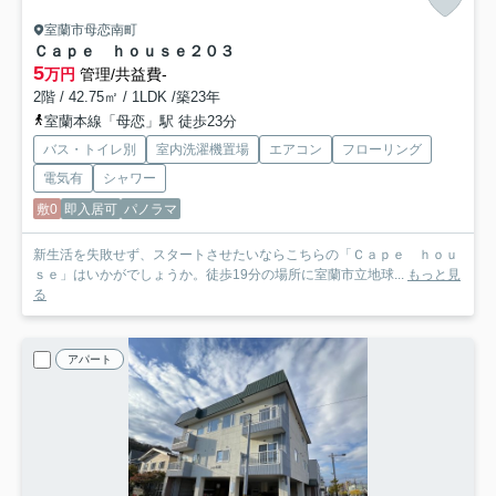
室蘭市母恋南町
Ｃａｐｅ ｈｏｕｓｅ
２０３
5
万円
管理/共益費-
2階 / 42.75㎡ / 1LDK /築23年
室蘭本線「母恋」駅 徒歩23分
バス・トイレ別
室内洗濯機置場
エアコン
フローリング
電気有
シャワー
敷0
即入居可
パノラマ
新生活を失敗せず、スタートさせたいならこちらの「Ｃａｐｅ ｈｏｕ
ｓｅ」はいかがでしょうか。徒歩19分の場所に室蘭市立地球...
もっと見
る
アパート