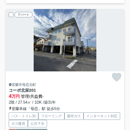
アパート
室蘭市母恋北町
コーポ北栄
201
4
万円
管理/共益費-
2階 / 27.54㎡ / 1DK /築31年
室蘭本線「母恋」駅 徒歩5分
バス・トイレ別
フローリング
都市ガス
インターネット対応
ガス暖房
公共下水