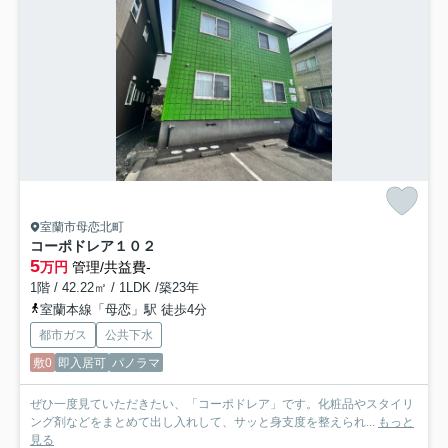
室蘭市母恋北町
コーポドレア
１０２
5
万円
管理/共益費-
1階 / 42.22㎡ / 1LDK /築23年
室蘭本線「母恋」駅 徒歩4分
都市ガス
公共下水
敷0
即入居可
パノラマ
ぜひ一度見ていただきたい、「コーポドレア」です。化粧品やスタイリ
ング剤などをまとめて出し入れして、サッと身支度を整えられ...
もっと
見る