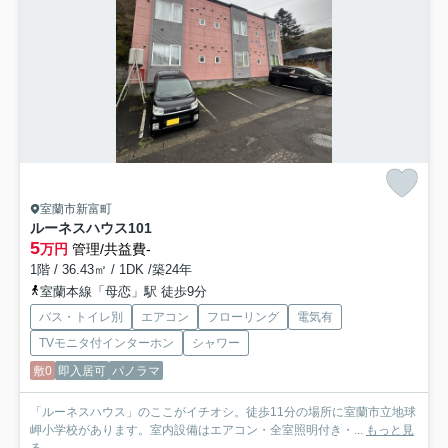
室蘭市新富町
ルーネスハウス
101
5
万円
管理/共益費-
1階 / 36.43㎡ / 1DK /築24年
室蘭本線「母恋」駅 徒歩9分
バス・トイレ別
エアコン
フローリング
電気有
TVモニタ付インターホン
シャワー
敷0
即入居可
パノラマ
「ルーネスハウス」のここがイチオシ。徒歩11分の場所に室蘭市立地球
岬小学校があります。室内設備はエアコン・全室照明付き・...
もっと見
る