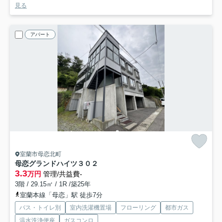
見る
アパート
室蘭市母恋北町
母恋グランドハイツ
３０２
3.3
万円
管理/共益費-
3階 / 29.15㎡ / 1R /築25年
室蘭本線「母恋」駅 徒歩7分
バス・トイレ別
室内洗濯機置場
フローリング
都市ガス
温水洗浄便座
ガスコンロ