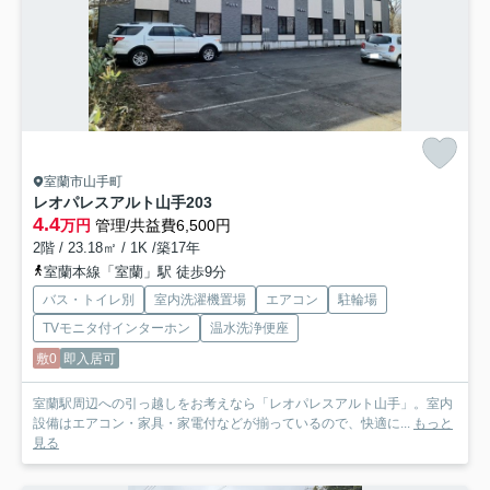
室蘭市山手町
レオパレスアルト山手
203
4.4
万円
管理/共益費6,500円
2階 / 23.18㎡ / 1K /築17年
室蘭本線「室蘭」駅 徒歩9分
バス・トイレ別
室内洗濯機置場
エアコン
駐輪場
TVモニタ付インターホン
温水洗浄便座
敷0
即入居可
室蘭駅周辺への引っ越しをお考えなら「レオパレスアルト山手」。室内
設備はエアコン・家具・家電付などが揃っているので、快適に...
もっと
見る