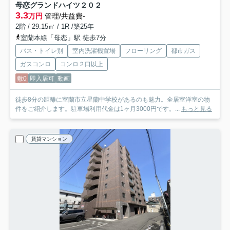
母恋グランドハイツ
２０２
3.3
万円
管理/共益費-
2階 / 29.15㎡ / 1R /築25年
室蘭本線「母恋」駅 徒歩7分
バス・トイレ別
室内洗濯機置場
フローリング
都市ガス
ガスコンロ
コンロ２口以上
敷0
即入居可
動画
徒歩8分の距離に室蘭市立星蘭中学校があるのも魅力。全居室洋室の物
件をご紹介します。駐車場利用代金は1ヶ月3000円です。...
もっと見る
賃貸マンション