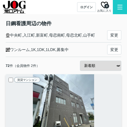
0
ログイン
お気に入り
日鋼看護周辺の物件
中央町,入江町,新富町,母恋南町,母恋北町,山手町
変更
ワンルーム,1K,1DK,1LDK,募集中
変更
72
件（会員物件 2件）
賃貸マンション