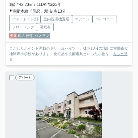
1階 / 42.23㎡ / 1LDK /築23年
室蘭本線「母恋」駅 徒歩13分
バス・トイレ別
室内洗濯機置場
エアコン
バルコニー
フローリング
電気有
敷0
即入居可
パノラマ
こだわりポイント満載のドリームハイツⅡ。徒歩10分の場所に室蘭市立
地球岬小学校があります。化粧品や洗面道具といった小物を...
もっと見
る
アパート