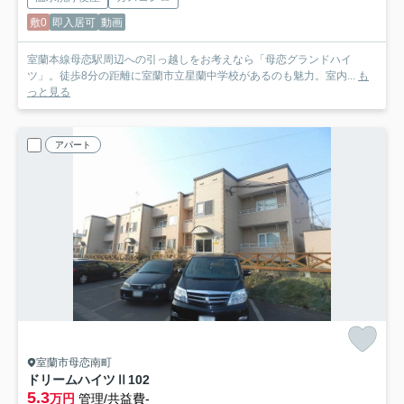
敷0
即入居可
動画
室蘭本線母恋駅周辺への引っ越しをお考えなら「母恋グランドハイ
ツ」。徒歩8分の距離に室蘭市立星蘭中学校があるのも魅力。室内...
も
っと見る
アパート
室蘭市母恋南町
ドリームハイツⅡ
102
5.3
万円
管理/共益費-