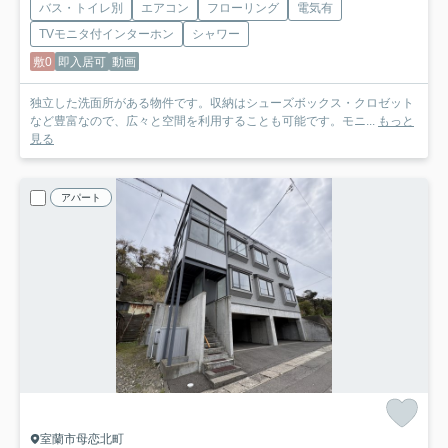
バス・トイレ別
エアコン
フローリング
電気有
TVモニタ付インターホン
シャワー
敷0
即入居可
動画
独立した洗面所がある物件です。収納はシューズボックス・クロゼット
など豊富なので、広々と空間を利用することも可能です。モニ...
もっと
見る
アパート
室蘭市母恋北町