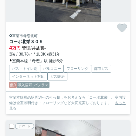
室蘭市母恋北町
コーポ北栄
３０５
4
万円
管理/共益費-
3階 / 30.78㎡ / 1LDK /築31年
室蘭本線「母恋」駅 徒歩5分
バス・トイレ別
バルコニー
フローリング
都市ガス
インターネット対応
ガス暖房
敷0
即入居可
パノラマ
室蘭本線母恋駅周辺への引っ越しをお考えなら「コーポ北栄」。室内設
備は全室照明付き・フローリングなど大変充実しております。...
もっと
見る
アパート