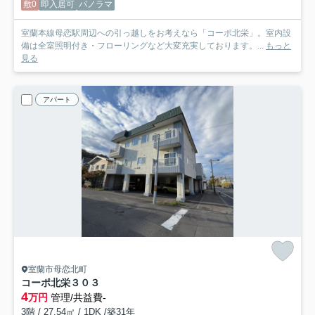
敷0
即入居可
パノラマ
室蘭本線母恋駅周辺への引っ越しをお考えなら「コーポ北栄」。室内設
備は全室照明付き・フローリングなど大変充実しております。...
もっと
見る
アパート
室蘭市母恋北町
コーポ北栄
３０３
4
万円
管理/共益費-
3階 / 27.54㎡ / 1DK /築31年