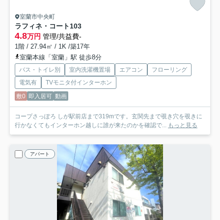
室蘭市中央町
ラフィネ・コート
103
4.8
万円
管理/共益費-
1階 / 27.94㎡ / 1K /築17年
室蘭本線「室蘭」駅 徒歩8分
バス・トイレ別
室内洗濯機置場
エアコン
フローリング
電気有
TVモニタ付インターホン
敷0
即入居可
動画
コープさっぽろ しが駅前店まで319mです。玄関先まで覗き穴を覗きに
行かなくてもインターホン越しに誰が来たのかを確認で...
もっと見る
アパート