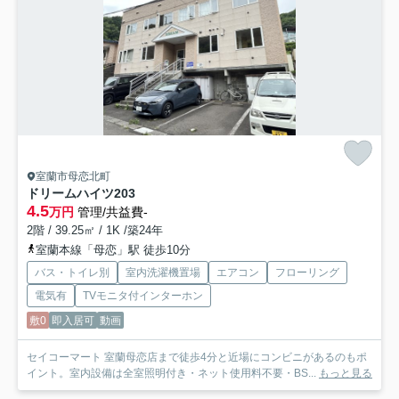
室蘭市母恋北町
ドリームハイツ
203
4.5
万円
管理/共益費-
2階 / 39.25㎡ / 1K /築24年
室蘭本線「母恋」駅 徒歩10分
バス・トイレ別
室内洗濯機置場
エアコン
フローリング
電気有
TVモニタ付インターホン
敷0
即入居可
動画
セイコーマート 室蘭母恋店まで徒歩4分と近場にコンビニがあるのもポ
イント。室内設備は全室照明付き・ネット使用料不要・BS...
もっと見る