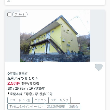
アパート
室蘭市新富町
光和ハイツＢ
１０４
2.5
万円
管理/共益費-
1階 / 29.75㎡ / 1R /築35年
室蘭本線「母恋」駅 徒歩12分
バス・トイレ別
エアコン
フローリング
TVモニタ付インターホン
温水洗浄便座
洗面台