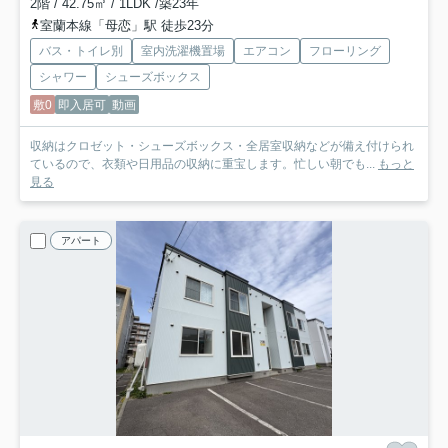
2階 / 42.75㎡ / 1LDK /築23年
室蘭本線「母恋」駅 徒歩23分
バス・トイレ別
室内洗濯機置場
エアコン
フローリング
シャワー
シューズボックス
敷0
即入居可
動画
収納はクロゼット・シューズボックス・全居室収納などが備え付けられ
ているので、衣類や日用品の収納に重宝します。忙しい朝でも...
もっと
見る
アパート