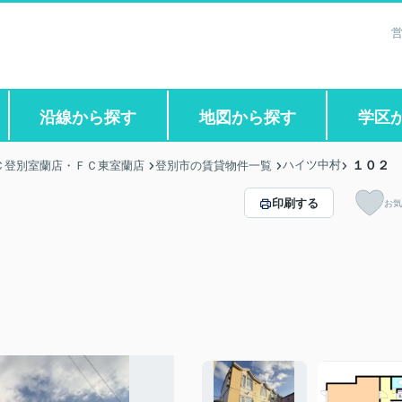
営
沿線から探す
地図から探す
学区
ハイツ中村
１０２
Ｃ登別室蘭店・ＦＣ東室蘭店
登別市の賃貸物件一覧
印刷する
お気