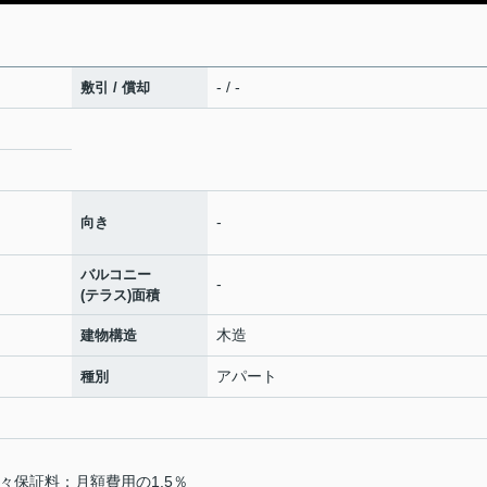
- / -
敷引 / 償却
-
向き
バルコニー
-
(テラス)面積
木造
建物構造
アパート
種別
々保証料：月額費用の1.5％