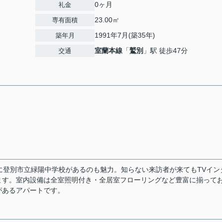
0ヶ月
礼金
23.00㎡
専有面積
1991年7月(築35年)
築年月
室蘭本線
「
鷲別
」駅 徒歩47分
交通
に登別市立緑陽中学校があるのも魅力。知らない来訪者が来てもTVイン
ます。室内設備は全室照明付き・全居室フローリングなど豊富に揃って
があるアパートです。