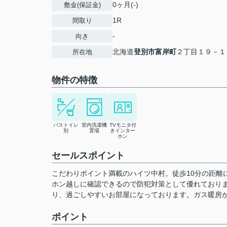
0ヶ月(-)
敷金(保証金)
1R
間取り
-
向き
北海道
登別市
富岸町
２丁目１９－１
所在地
物件の特徴
バストイレ
室内洗濯機
TVモニタ付
別
置場
きインター
ホン
セールスポイント
こだわりポイント満載のハイツ中村。徒歩10分の距離
ホン越しに確認できるので防犯対策として優れており
り、過ごしやすいお部屋になっております。ガス暖房
ポイント