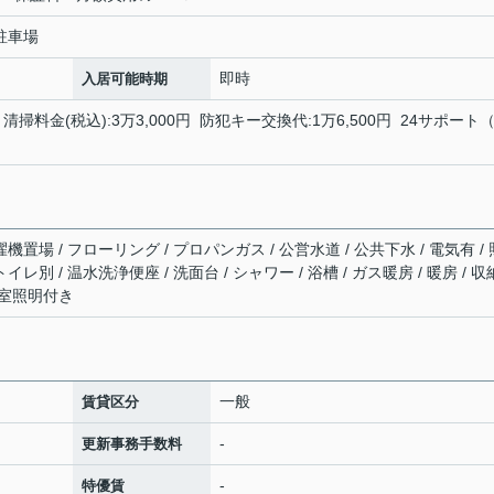
隣駐車場
即時
入居可能時期
掃料金(税込):3万3,000円 防犯キー交換代:1万6,500円 24サポート
機置場 / フローリング / プロパンガス / 公営水道 / 公共下水 / 電気有 / 
レ別 / 温水洗浄便座 / 洗面台 / シャワー / 浴槽 / ガス暖房 / 暖房 / 
全室照明付き
一般
賃貸区分
-
更新事務手数料
-
特優賃