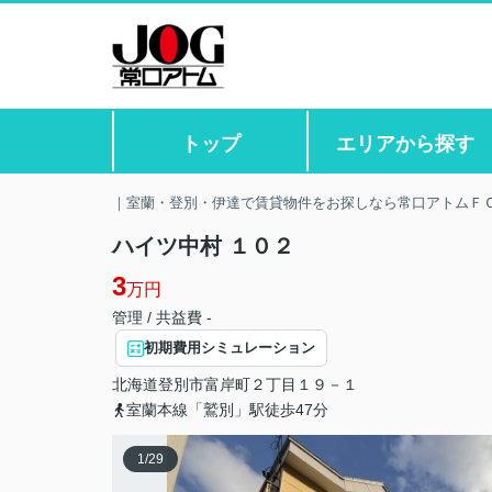
トップ
エリアから探す
｜室蘭・登別・伊達で賃貸物件をお探しなら常口アトムＦ
ハイツ中村 １０２
3
万円
管理 / 共益費 -
初期費用シミュレーション
北海道
登別市
富岸町
２丁目１９－１
室蘭本線「鷲別」駅徒歩47分
1
/
29