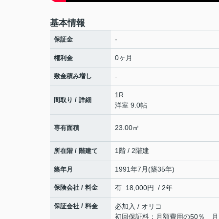
基本情報
-
保証金
0ヶ月
権利金
敷金積み増し
-
1R
間取り / 詳細
洋室 9.0帖
23.00㎡
専有面積
1階 / 2階建
所在階 / 階建て
1991年7月(築35年)
築年月
保険会社 / 料金
有 18,000円 / 2年
保証会社 / 料金
必加入 / オリコ
初回保証料：月額費用の50％ 月