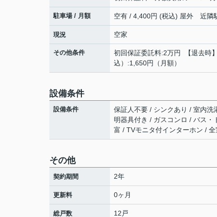
駐車場 / 月額
空有 / 4,400円 (税込) 屋外 近
空家
現況
その他条件
初回保証委託料:2万円 【退去時】清
込）:1,650円（月額）
設備条件
設備条件
保証人不要 / シンクあり / 室内洗濯
明器具付き / ガスコンロ / バス・トイ
富 / TVモニタ付インターホン / 
その他
2年
契約期間
0ヶ月
更新料
12戸
総戸数