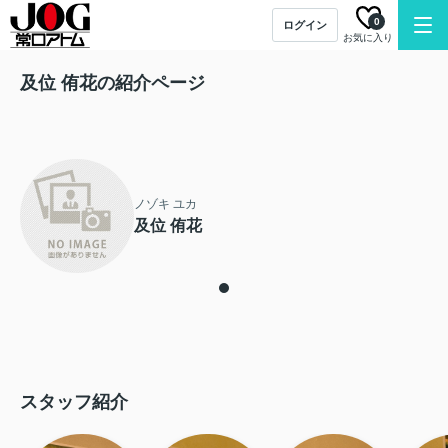
0
ログイン
お気に入り
及位 侑花の紹介ページ
ノゾキ ユカ
及位 侑花
スタッフ紹介