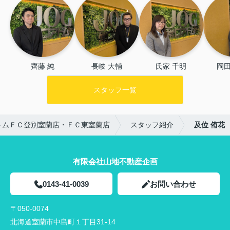
齊藤 純
長岐 大輔
氏家 千明
岡田
スタッフ一覧
トムＦＣ登別室蘭店・ＦＣ東室蘭店
スタッフ紹介
及位 侑花
有限会社山地不動産企画
0143-41-0039
お問い合わせ
〒050-0074
北海道室蘭市中島町１丁目31-14