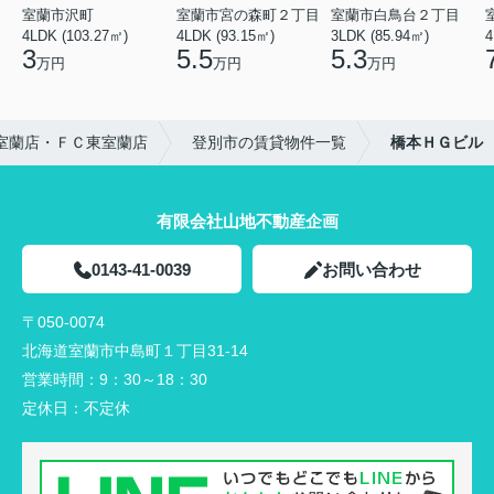
室蘭市沢町
室蘭市宮の森町２丁目
室蘭市白鳥台２丁目
4LDK (103.27㎡)
4LDK (93.15㎡)
3LDK (85.94㎡)
4
3
5.5
5.3
万円
万円
万円
室蘭店・ＦＣ東室蘭店
登別市の賃貸物件一覧
橋本ＨＧビル
有限会社山地不動産企画
0143-41-0039
お問い合わせ
〒050-0074
北海道室蘭市中島町１丁目31-14
営業時間：
9：30～18：30
定休日：
不定休