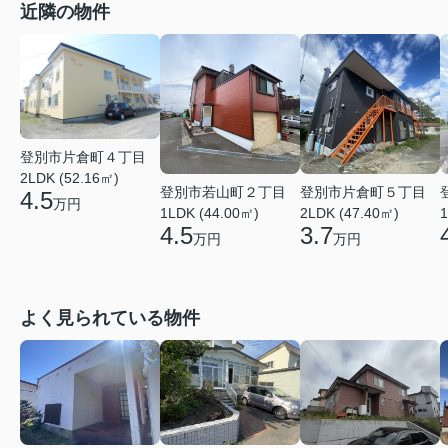
近隣の物件
登別市片倉町４丁目
2LDK (52.16㎡)
登別市若山町２丁目
登別市片倉町５丁目
4.5
万円
1LDK (44.00㎡)
2LDK (47.40㎡)
1
4.5
3.7
万円
万円
よく見られている物件