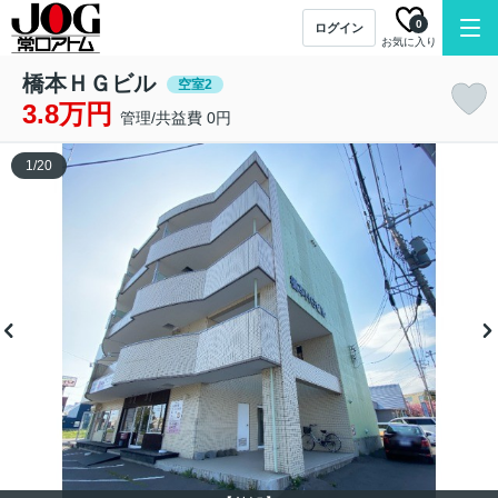
0
ログイン
お気に入り
橋本ＨＧビル
空室2
3.8万円
管理/共益費 0円
1
/
20