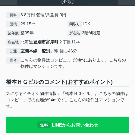
【外観】
3.8万円 管理/共益費 0円
賃料
29.15㎡
1DK
面積
間取り
築35年
3階/4階建
築年数
所在階
北海道
登別市
富岸町
２丁目11-4
所在地
室蘭本線
「
鷲別
」駅 徒歩46分
交通
こちらの物件はコンビニまで94mにあります。こちらの
備考
物件はマンションです。
橋本ＨＧビルのコメント(おすすめポイント)
気になるイチオシ物件情報：「橋本ＨＧビル」。こちらの物件は
コンビニまでの距離が94mです。こちらの物件はマンションで
す。
LINEからお問い合わせ
無料