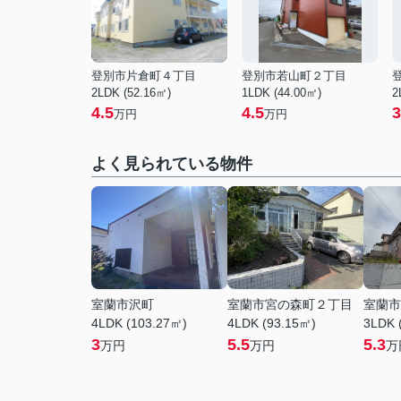
登別市片倉町４丁目
登別市若山町２丁目
2LDK (52.16㎡)
1LDK (44.00㎡)
2
4.5
4.5
3
万円
万円
よく見られている物件
室蘭市沢町
室蘭市宮の森町２丁目
室蘭市
4LDK (103.27㎡)
4LDK (93.15㎡)
3LDK 
3
5.5
5.3
万円
万円
万