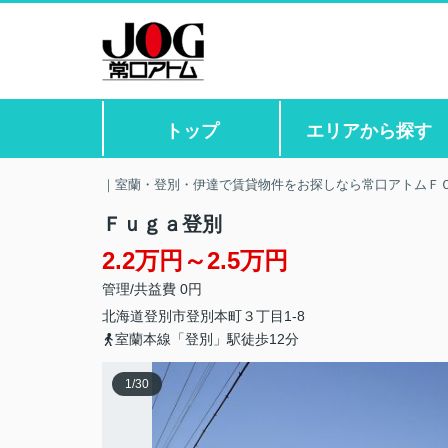
トップ
エリアから探す
｜室蘭・登別・伊達で賃貸物件をお探しなら常口アトムＦ
Ｆｕｇａ登別
2.2万円～2.5万円
管理/共益費 0円
北海道
登別市
登別本町
３丁目1-8
室蘭本線「登別」駅徒歩12分
1
/
30