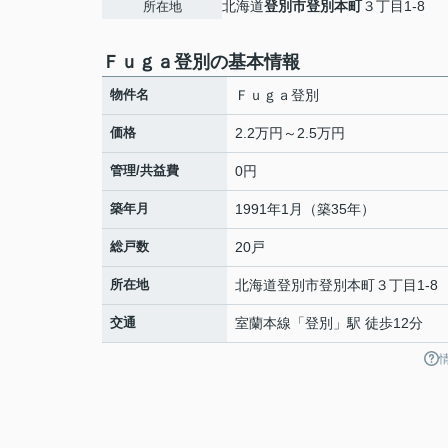
北海道
登別市
登別本町
３丁目1-8
所在地
Ｆｕｇａ登別の基本情報
物件名
Ｆｕｇａ登別
価格
2.2万円～2.5万円
管理/共益費
0円
築年月
1991年1月（築35年）
総戸数
20戸
所在地
北海道
登別市
登別本町
３丁目1-8
交通
室蘭本線
「
登別
」駅 徒歩12分