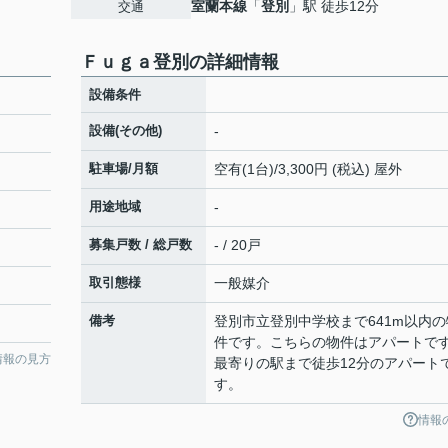
室蘭本線
「
登別
」駅 徒歩12分
交通
Ｆｕｇａ登別の詳細情報
設備条件
設備(その他)
-
駐車場/月額
空有(1台)/3,300円 (税込) 屋外
用途地域
-
募集戸数 / 総戸数
- / 20戸
取引態様
一般媒介
備考
登別市立登別中学校まで641m以内の
件です。こちらの物件はアパートで
情報の見方
最寄りの駅まで徒歩12分のアパート
す。
情報