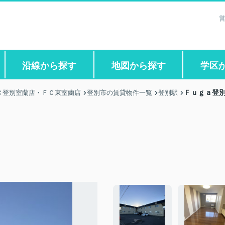
営
沿線から探す
地図から探す
学区
Ｆｕｇａ登
Ｃ登別室蘭店・ＦＣ東室蘭店
登別市の賃貸物件一覧
登別駅