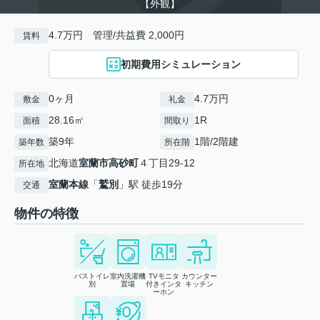
【外観】
4.7万円 管理/共益費 2,000円
賃料
初期費用シミュレーション
0ヶ月
4.7万円
敷金
礼金
28.16㎡
1R
面積
間取り
築9年
1階/2階建
築年数
所在階
北海道
室蘭市
高砂町
４丁目29-12
所在地
室蘭本線
「
鷲別
」駅 徒歩19分
交通
物件の特徴
バストイレ
室内洗濯機
TVモニタ
カウンター
別
置場
付きインタ
キッチン
ーホン