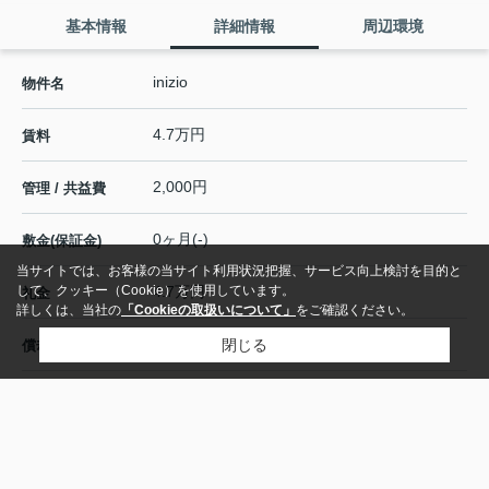
基本情報
詳細情報
周辺環境
inizio
物件名
4.7万円
賃料
2,000円
管理 / 共益費
0ヶ月(-)
敷金(保証金)
当サイトでは、お客様の当サイト利用状況把握、サービス向上検討を目的と
して、クッキー（Cookie）を使用しています。
4.7万円
礼金
詳しくは、当社の
「Cookieの取扱いについて」
をご確認ください。
- / -
閉じる
償却 / 敷引
1R
間取り / 詳細
LDK 10.8帖
28.16㎡ / -
面積 /