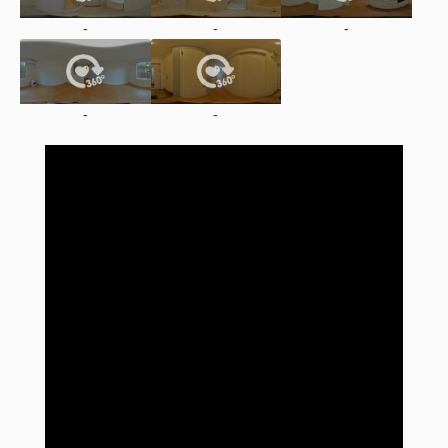
-
-
-
-
-