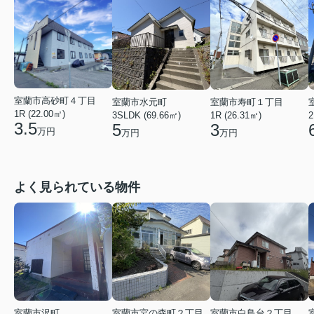
室蘭市高砂町４丁目
室蘭市水元町
室蘭市寿町１丁目
1R (22.00㎡)
3SLDK (69.66㎡)
1R (26.31㎡)
2
3.5
5
3
万円
万円
万円
よく見られている物件
室蘭市沢町
室蘭市宮の森町２丁目
室蘭市白鳥台２丁目