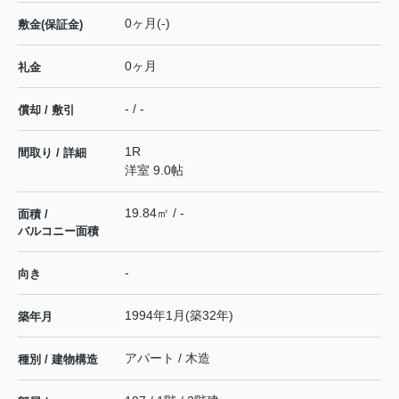
0ヶ月(-)
敷金(保証金)
0ヶ月
礼金
- / -
償却 / 敷引
1R
間取り / 詳細
洋室 9.0帖
19.84㎡ / -
面積 /
バルコニー面積
-
向き
1994年1月(築32年)
築年月
アパート / 木造
種別 / 建物構造