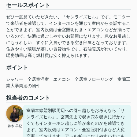
セールスポイント
ぜひ一度見ていただきたい、「サンライズヒル」です。モニター
で来訪者を確認して、インターホンを通じて室内から会話するこ
とができます。室内設備は全室照明付き・エアコンなどが揃って
いるので、快適に過ごしやすいお部屋になります。急なお引越し
にもうれしい、すぐに入居ができる空き部屋となっております。
住みやすい環境が嬉しい賃貸物件です。石油暖房が付いており、
暖房効果は高く燃料費は安く抑えられます。
ポイント
シャワー
全居室洋室
エアコン
全居室フローリング
室蘭工
業大学周辺の物件
担当者のコメント
室蘭本線鷲別駅周辺への引っ越しをお考えなら「サ
ンライズヒル」。玄関先まで覗き穴を覗きに行かな
くてもインターホン越しに誰が来たのかを確認でき
鈴木 早紀
ます。室内設備はエアコン・全室照明付きなど大変
充実しております。アレルギーになりやすい方にも