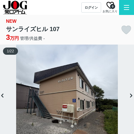
0
ログイン
お気に入り
NEW
サンライズヒル 107
3
万円
管理/共益費 -
1
/
22