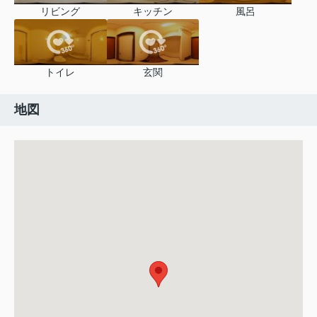
リビング
キッチン
風呂
トイレ
玄関
地図