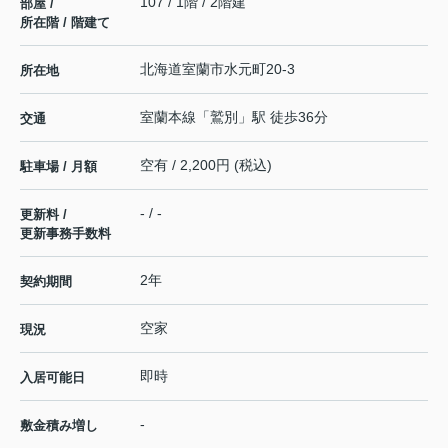
107 / 1階 / 2階建
部屋 /
所在階 / 階建て
北海道
室蘭市
水元町
20-3
所在地
室蘭本線
「
鷲別
」駅 徒歩36分
交通
空有 / 2,200円 (税込)
駐車場 / 月額
- / -
更新料 /
更新事務手数料
2年
契約期間
空家
現況
即時
入居可能日
-
敷金積み増し