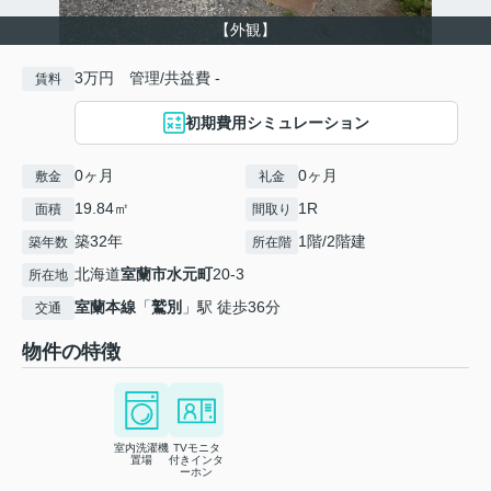
【外観】
3万円 管理/共益費 -
賃料
初期費用シミュレーション
0ヶ月
0ヶ月
敷金
礼金
19.84㎡
1R
面積
間取り
築32年
1階/2階建
築年数
所在階
北海道
室蘭市
水元町
20-3
所在地
室蘭本線
「
鷲別
」駅 徒歩36分
交通
物件の特徴
室内洗濯機
TVモニタ
置場
付きインタ
ーホン