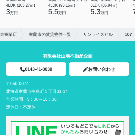
4LDK (103.27㎡)
4LDK (93.15㎡)
3LDK (85.94㎡)
4
3
5.5
5.3
万円
万円
万円
東室蘭店
室蘭市の賃貸物件一覧
サンライズヒル
107
有限会社山地不動産企画
0143-41-0039
お問い合わせ
〒050-0074
北海道室蘭市中島町１丁目31-14
営業時間：
9：30～18：30
定休日：
不定休