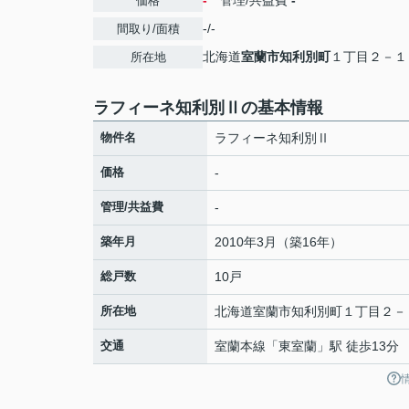
-
管理/共益費
-
価格
-/-
間取り/面積
北海道
室蘭市
知利別町
１丁目２－１
所在地
ラフィーネ知利別Ⅱの基本情報
物件名
ラフィーネ知利別Ⅱ
価格
-
管理/共益費
-
築年月
2010年3月（築16年）
総戸数
10戸
所在地
北海道
室蘭市
知利別町
１丁目２－
交通
室蘭本線
「
東室蘭
」駅 徒歩13分