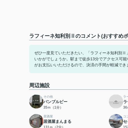
ラフィーネ知利別Ⅱのコメント(おすすめポ
ぜひ一度見ていただきたい、「ラフィーネ知利別Ⅱ
いかがでしょうか。駅まで徒歩13分でアクセス可
がお支払いいただけるので、決済の手間が軽減でき
周辺施設
その他
ラ
バンブルビー
ラ
35ｍ（1分）
3
居酒屋
コ
居酒屋まんまる
セ
131ｍ（2分）
1