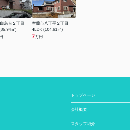
白鳥台２丁目
室蘭市八丁平２丁目
(85.94㎡)
4LDK (104.61㎡)
7
円
万円
トップページ
会社概要
スタッフ紹介