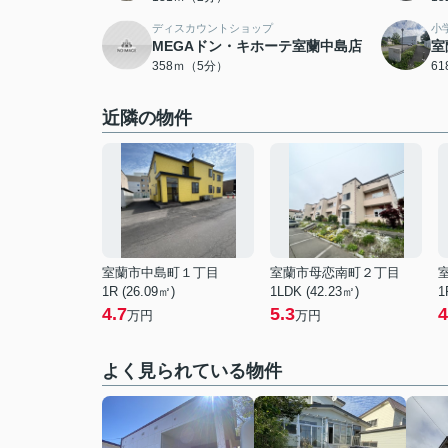
ディスカウントショップ
小
MEGAドン・キホーテ室蘭中島店
室
358ｍ（5分）
6
近隣の物件
室蘭市中島町１丁目
室蘭市母恋南町２丁目
1R (26.09㎡)
1LDK (42.23㎡)
1
4.7
5.3
4
万円
万円
よく見られている物件