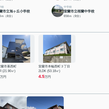
学校
中学校
蘭市立旭ヶ丘小学校
室蘭市立桜蘭中学校
18ｍ（8分）
658ｍ（9分）
室蘭市幕西町
室蘭市本輪西町３丁目
R (21.90㎡)
2LDK (53.18㎡)
4.5
万円
万円