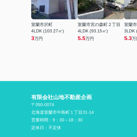
室蘭市沢町
室蘭市宮の森町２丁目
室蘭市
4LDK (103.27㎡)
4LDK (93.15㎡)
3LDK 
3
5.5
5.3
万円
万円
万
有限会社山地不動産企画
〒050-0074
北海道室蘭市中島町１丁目31-14
営業時間：
9：30～18：30
定休日：
不定休