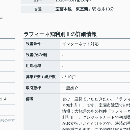
2010年3月(築16年)
築年
室蘭本線
「
東室蘭
」駅 徒歩13分
交通
４
ラフィーネ知利別Ⅱの詳細情報
設備条件
インターネット対応
設備(その他)
-
用途地域
-
募集戸数 / 総戸数
- / 10戸
取引態様
一般媒介
１４
備考
ぜひ一度見ていただきたい、「ラフ
ネ知利別Ⅱ」です。室蘭市近辺での
情報：大好評のあの物件「ラフィー
利別Ⅱ」。クレジットカードで初期
情報の見方
がお支払いいただけるので、決済の
が軽減できます。この物件は駅まで