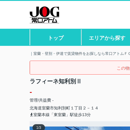
トップ
エリアから探す
｜室蘭・登別・伊達で賃貸物件をお探しなら常口アトムＦ
この物
ラフィーネ知利別Ⅱ
-
管理/共益費 -
北海道
室蘭市
知利別町
１丁目２－１４
室蘭本線「東室蘭」駅徒歩13分
1
/
3