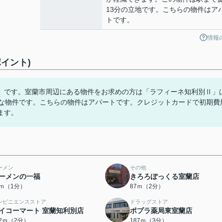
13分の立地です。こちらの物件はア
トです。
情報
イント)
」です。室蘭市周辺にある物件をお求めの方は「ラフィーネ知利別Ⅱ」
能な物件です。こちらの物件はアパートです。クレジットカードで初期費
ます。
ーメン
その他
ーメンの一福
きろろぽっくる室蘭店
6ｍ（1分）
87ｍ（2分）
ンビニエンスストア
ドラッグストア
イコーマート 室蘭知利別店
ポプラ薬局東室蘭店
52ｍ（2分）
187ｍ（3分）