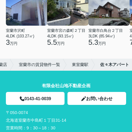
室蘭市沢町
室蘭市宮の森町２丁目
室蘭市白鳥台２丁目
4LDK (103.27㎡)
4LDK (93.15㎡)
3LDK (85.94㎡)
4
3
5.5
5.3
万円
万円
万円
蘭店
室蘭市の賃貸物件一覧
東室蘭駅
佐々木アパート
有限会社山地不動産企画
0143-41-0039
お問い合わせ
〒050-0074
北海道室蘭市中島町１丁目31-14
営業時間：
9：30～18：30