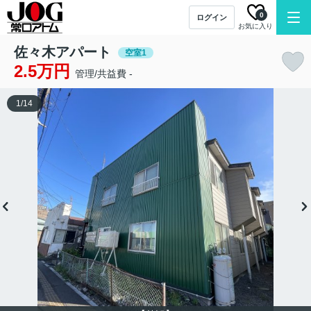
0
ログイン
お気に入り
佐々木アパート
空室1
2.5万円
管理/共益費 -
1
/
14