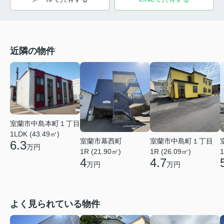
近隣の物件
室蘭市中島本町１丁目
1LDK (43.49㎡)
室蘭市幕西町
室蘭市中島町１丁目
6.3
万円
1R (21.90㎡)
1R (26.09㎡)
1
4
4.7
万円
万円
よく見られている物件