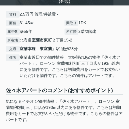
【外観】
2.5万円 管理/共益費 -
賃料
31.45㎡
1DK
面積
間取り
築55年
2階/2階建
築年数
所在階
北海道
室蘭市
東町
２丁目15-2
所在地
室蘭本線
「
東室蘭
」駅 徒歩23分
交通
室蘭市近辺での物件情報：大好評のあの物件「佐々木ア
備考
パート」。ローソン 室蘭知利別町三丁目店が193m以内
にある物件です。こちらは初期費用をカードでお支払い
いただける物件です。こちらの物件はアパートです。
佐々木アパートのコメント(おすすめポイント)
気になるイチオシ物件情報：「佐々木アパート」。ローソン 室
蘭知利別町三丁目店が193m以内にある物件です。こちらは初期
費用をカードでお支払いいただける物件です。こちらの物件はア
パートです。