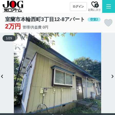
0
ログイン
お気に入り
室蘭市本輪西町3丁目12-8アパート
空室2
2万円
管理/共益費 0円
1
/
29