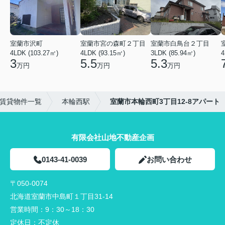
室蘭市沢町
室蘭市宮の森町２丁目
室蘭市白鳥台２丁目
4LDK (103.27㎡)
4LDK (93.15㎡)
3LDK (85.94㎡)
4
3
5.5
5.3
万円
万円
万円
賃貸物件一覧
本輪西駅
室蘭市本輪西町3丁目12-8アパート
有限会社山地不動産企画
0143-41-0039
お問い合わせ
〒050-0074
北海道室蘭市中島町１丁目31-14
営業時間：
9：30～18：30
定休日：
不定休