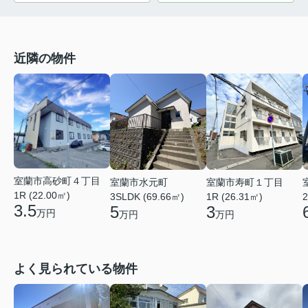
近隣の物件
室蘭市高砂町４丁目
室蘭市水元町
室蘭市寿町１丁目
1R (22.00㎡)
3SLDK (69.66㎡)
1R (26.31㎡)
2
3.5
5
3
万円
万円
万円
よく見られている物件