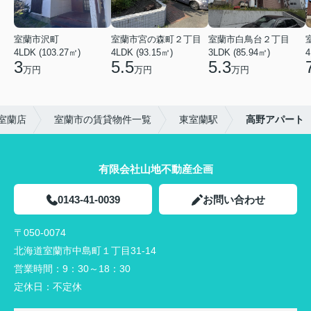
室蘭市沢町
室蘭市宮の森町２丁目
室蘭市白鳥台２丁目
4LDK (103.27㎡)
4LDK (93.15㎡)
3LDK (85.94㎡)
4
3
5.5
5.3
万円
万円
万円
室蘭店
室蘭市の賃貸物件一覧
東室蘭駅
高野アパート
有限会社山地不動産企画
0143-41-0039
お問い合わせ
〒050-0074
北海道室蘭市中島町１丁目31-14
営業時間：
9：30～18：30
定休日：
不定休