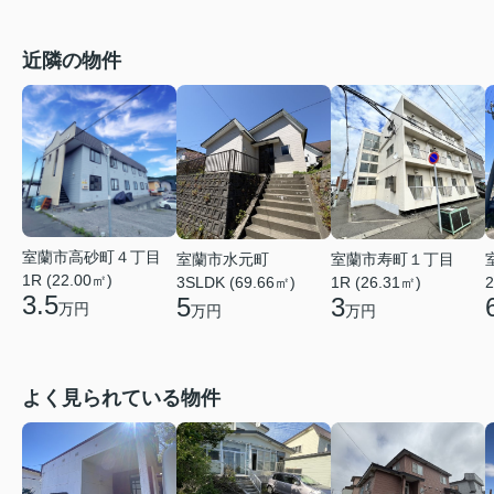
近隣の物件
室蘭市高砂町４丁目
室蘭市水元町
室蘭市寿町１丁目
1R (22.00㎡)
3SLDK (69.66㎡)
1R (26.31㎡)
2
3.5
5
3
万円
万円
万円
よく見られている物件