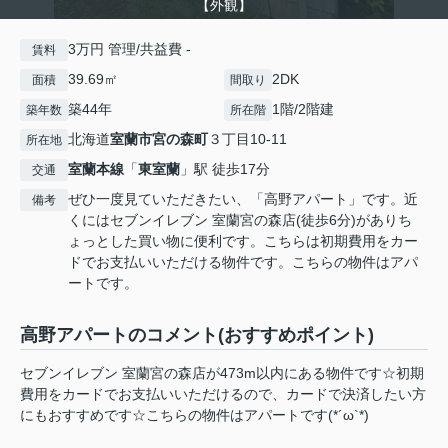
【外観】
3万円 管理/共益費 -
賃料
39.69㎡
2DK
面積
間取り
築44年
1階/2階建
築年数
所在階
北海道
室蘭市
宮の森町
３丁目10-11
所在地
室蘭本線
「
東室蘭
」駅 徒歩17分
交通
ぜひ一度見ていただきたい、「高野アパート」です。近
備考
くにはセブンイレブン 室蘭宮の森店(徒歩6分)がありち
ょっとした買い物に便利です。こちらは初期費用をカー
ドでお支払いいただける物件です。こちらの物件はアパ
ートです。
高野アパートのコメント(おすすめポイント)
セブンイレブン 室蘭宮の森店が473m以内にある物件です☆初期
費用をカードでお支払いいただけるので、カードで決済したい方
にもおすすめです☆こちらの物件はアパートです(*´ω`*)