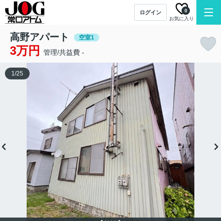
0
ログイン
お気に入り
高野アパート
空室1
3万円
管理/共益費 -
1
/
25