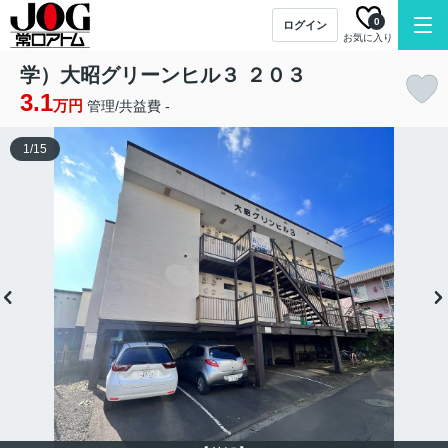
0
ログイン
お気に入り
学）大昭グリーンヒル３ ２０３
3.1
万円
管理/共益費 -
1
/
15