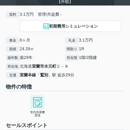
【外観】
3.1万円 管理/共益費 -
賃料
初期費用シミュレーション
0ヶ月
3.1万円
敷金
礼金
24.29㎡
1R
面積
間取り
築29年
1階/2階建
築年数
所在階
北海道
室蘭市
水元町
２－８
所在地
室蘭本線
「
鷲別
」駅 徒歩29分
交通
物件の特徴
室内洗濯機
置場
セールスポイント