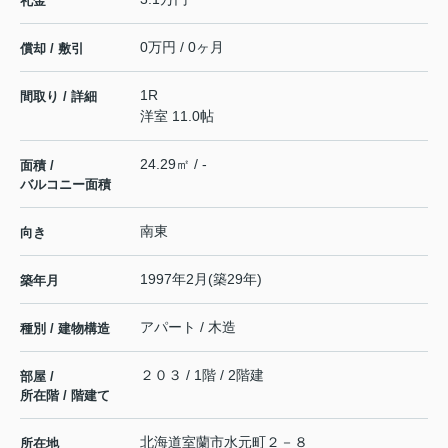
礼金
0万円 / 0ヶ月
償却 / 敷引
1R
間取り / 詳細
洋室 11.0帖
24.29㎡ / -
面積 /
バルコニー面積
南東
向き
1997年2月(築29年)
築年月
アパート / 木造
種別 / 建物構造
２０３ / 1階 / 2階建
部屋 /
所在階 / 階建て
北海道
室蘭市
水元町
２－８
所在地