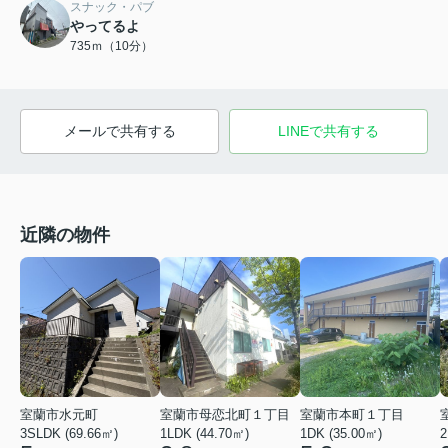
スナック・パブ
やってるよ
735ｍ（10分）
メールで共有する
LINEで共有する
近隣の物件
室蘭市水元町
室蘭市母恋北町１丁目
室蘭市本町１丁目
3SLDK (69.66㎡)
1LDK (44.70㎡)
1DK (35.00㎡)
2