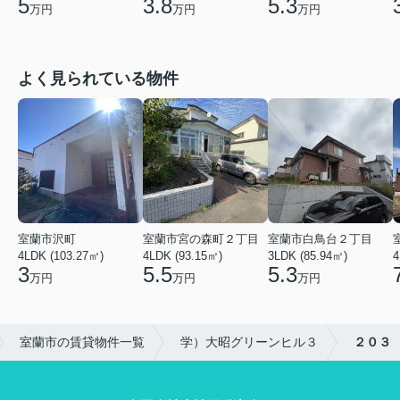
5
3.8
5.3
万円
万円
万円
よく見られている物件
室蘭市沢町
室蘭市宮の森町２丁目
室蘭市白鳥台２丁目
4LDK (103.27㎡)
4LDK (93.15㎡)
3LDK (85.94㎡)
4
3
5.5
5.3
万円
万円
万円
室蘭市の賃貸物件一覧
学）大昭グリーンヒル３
２０３