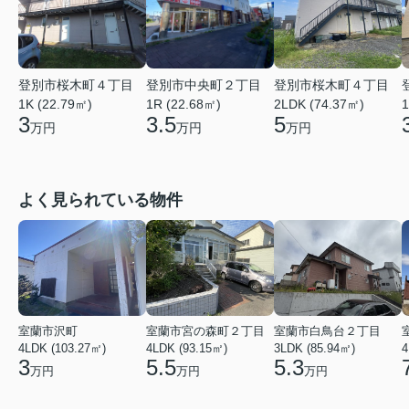
登別市桜木町４丁目
登別市中央町２丁目
登別市桜木町４丁目
1K (22.79㎡)
1R (22.68㎡)
2LDK (74.37㎡)
1
3
3.5
5
万円
万円
万円
よく見られている物件
室蘭市沢町
室蘭市宮の森町２丁目
室蘭市白鳥台２丁目
4LDK (103.27㎡)
4LDK (93.15㎡)
3LDK (85.94㎡)
4
3
5.5
5.3
万円
万円
万円