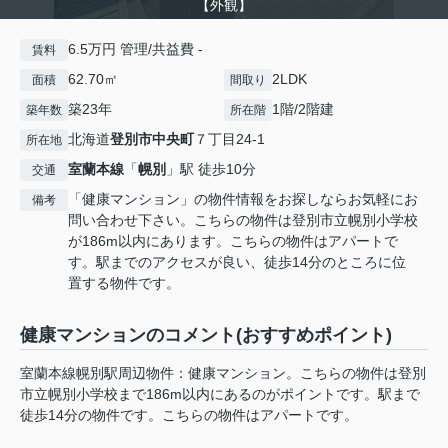
【外観】
6.5万円 管理/共益費 -
賃料
62.70㎡
2LDK
面積
間取り
築23年
1階/2階建
築年数
所在階
北海道
登別市
中央町
７丁目24-1
所在地
室蘭本線
「
幌別
」駅 徒歩10分
交通
「健康マンション」の物件情報をお探しならお気軽にお
備考
問い合わせ下さい。こちらの物件は登別市立幌別小学校
が186m以内にあります。こちらの物件はアパートで
す。駅までのアクセスが良い、徒歩14分のところに位
置する物件です。
健康マンションのコメント(おすすめポイント)
室蘭本線幌別駅周辺物件：健康マンション。こちらの物件は登別
市立幌別小学校まで186m以内にあるのがポイントです。駅まで
徒歩14分の物件です。こちらの物件はアパートです。