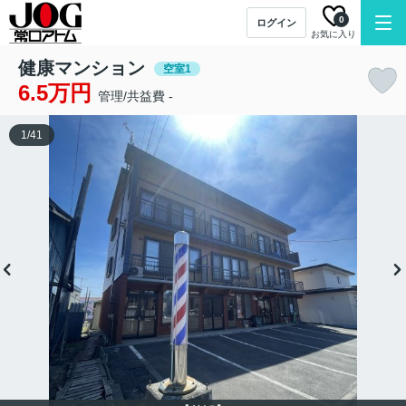
0
ログイン
お気に入り
健康マンション
空室1
6.5万円
管理/共益費 -
1
/
41