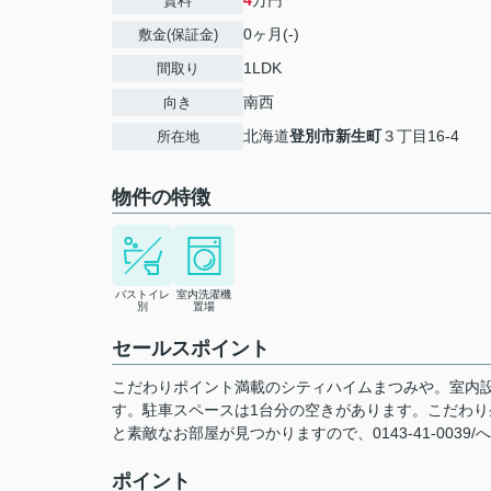
4
万円
賃料
0ヶ月(-)
敷金(保証金)
1LDK
間取り
南西
向き
北海道
登別市
新生町
３丁目16-4
所在地
物件の特徴
バストイレ
室内洗濯機
別
置場
セールスポイント
こだわりポイント満載のシティハイムまつみや。室内
す。駐車スペースは1台分の空きがあります。こだわり
と素敵なお部屋が見つかりますので、0143-41-003
ポイント