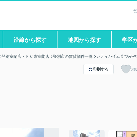
営
沿線から探す
地図から探す
学区
シティハイムまつみや
Ｃ登別室蘭店・ＦＣ東室蘭店
登別市の賃貸物件一覧
印刷する
お気