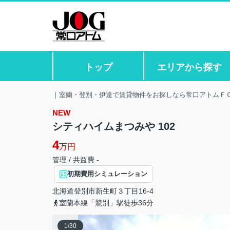
トップ
エリアから探す
｜室蘭・登別・伊達で賃貸物件をお探しなら常口アトムＦ
NEW
シティハイムまつみや 102
4
万円
管理 / 共益費 -
初期費用シミュレーション
北海道
登別市
新生町
３丁目16-4
室蘭本線「鷲別」駅徒歩36分
1
/
30