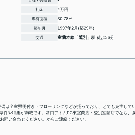
-
管理 / 共益費
4万円
礼金
30.78㎡
専有面積
1997年2月(築29年)
築年月
室蘭本線
「
鷲別
」駅 徒歩36分
交通
設備は全室照明付き・フローリングなどが揃っており、とても充実して
条件や特集が満載です。常口アトムFC東室蘭店・登別室蘭店でなら、
9/へお問い合わせください。からご連絡ください。