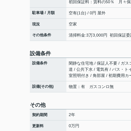
初回保証料：賃料の50％ 月々保証
駐車場 / 月額
空有(1台) / 0円 屋外
空家
現況
その他条件
清掃料金:3万3,000円 初回保証委
設備条件
設備条件
閑静な住宅地 / 保証人不要 / ガス
道 / 公共下水 / 電気有 / バス・ト
室照明付き / 角部屋 / 初期費用
設備(その他)
物置：有 ガスコンロ無
その他
2年
契約期間
0万円
更新料