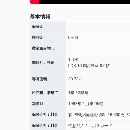
基本情報
-
保証金
0ヶ月
権利金
敷金積み増し
-
1LDK
間取り / 詳細
LDK 10.0帖
/
洋室 6.0帖
30.78㎡
専有面積
1階 / 2階建
所在階 / 階建て
1997年2月(築29年)
築年月
保険会社 / 料金
有 SBI少額短期保険 16,000円 / 
保証会社 / 料金
任意加入 / エポスカード