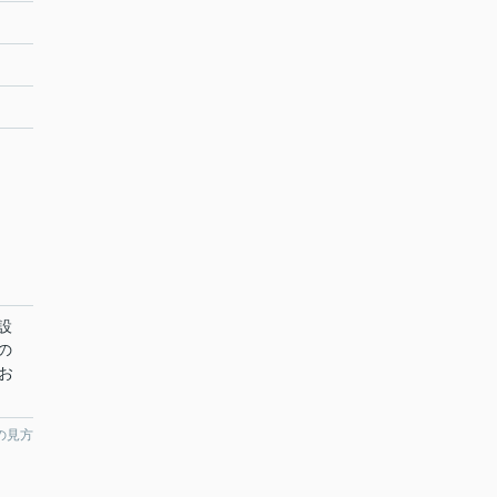
設
の
お
の見方