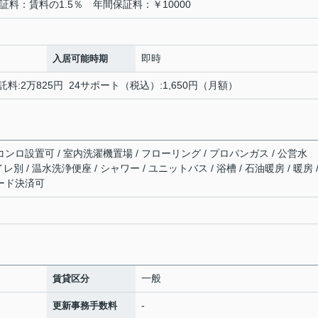
料：賃料の1.5％ 年間保証料：￥10000
即時
入居可能時期
託料:2万825円 24サポート（税込）:1,650円（月額）
コンロ設置可 / 室内洗濯機置場 / フローリング / プロパンガス / 公営水
イレ別 / 温水洗浄便座 / シャワー / ユニットバス / 浴槽 / 石油暖房 / 暖房 /
カード決済可
一般
賃貸区分
-
更新事務手数料