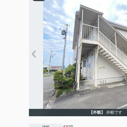
【外観】
外観です