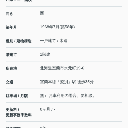
西
向き
1968年7月(築58年)
築年月
一戸建て / 木造
種別 / 建物構造
1階建
階建て
北海道
室蘭市
水元町
19-6
所在地
室蘭本線
「
鷲別
」駅 徒歩35分
交通
無 / お車利用の場合、要相談。
駐車場 / 月額
0ヶ月 / -
更新料 /
更新事務手数料