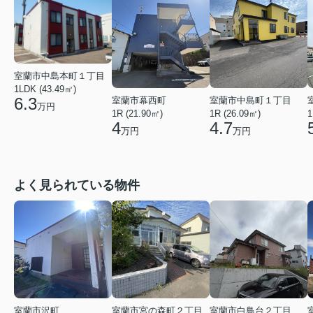
室蘭市中島本町１丁目
1LDK (43.49㎡)
6.3
室蘭市幕西町
室蘭市中島町１丁目
万円
1R (21.90㎡)
1R (26.09㎡)
1
4
4.7
万円
万円
よく見られている物件
室蘭市沢町
室蘭市宮の森町２丁目
室蘭市白鳥台２丁目