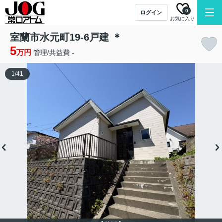
0
ログイン
お気に入り
室蘭市水元町19-6戸建 ＊
5
万円
管理/共益費 -
1
/
41