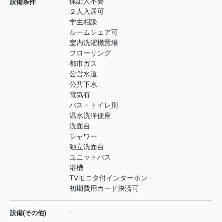
保証人不要
設備条件
２人入居可
学生相談
ルームシェア可
室内洗濯機置場
フローリング
都市ガス
公営水道
公共下水
電気有
バス・トイレ別
温水洗浄便座
洗面台
シャワー
独立洗面台
ユニットバス
浴槽
TVモニタ付インターホン
初期費用カード決済可
-
設備(その他)