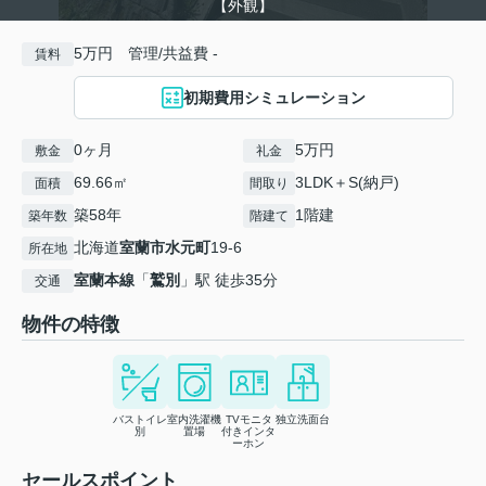
【外観】
5万円 管理/共益費 -
賃料
初期費用シミュレーション
0ヶ月
5万円
敷金
礼金
69.66㎡
3LDK＋S(納戸)
面積
間取り
築58年
1階建
築年数
階建て
北海道
室蘭市
水元町
19-6
所在地
室蘭本線
「
鷲別
」駅 徒歩35分
交通
物件の特徴
バストイレ
室内洗濯機
TVモニタ
独立洗面台
別
置場
付きインタ
ーホン
セールスポイント