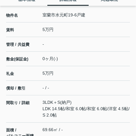
室蘭市水元町19-6戸建
物件名
5万円
賃料
-
管理 / 共益費
0ヶ月(-)
敷金(保証金)
5万円
礼金
- / -
償却 / 敷引
3LDK＋S(納戸)
間取り / 詳細
LDK 14.5帖
/
和室 6.0帖
/
和室 6.0帖
/
洋室 4.5帖
/
S 2.0帖
69.66㎡ / -
面積 /
バルコニー面積