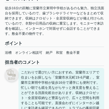
徒歩16分の距離に室蘭市立東明中学校があるのも魅力。独立洗面
台を採用しているので、歯ブラシやドライヤーなどをまとめて収
納できます。収納はクロゼット・全居室収納などが備え付けられ
ているので、衣類や日用品の収納に重宝します。モニターで来訪
者を確認し、インターホンで対面せずに会話することができま
す。敷金不要の物件です。
ポイント
浴槽
オンライン相談可
納戸
和室
敷金不要
担当者のコメント
こだわりで選びたい方におすすめ。室蘭市エリアで
住まいをお探しなら「室蘭市水元町19-6戸建」。室
蘭市立東明中学校が徒歩16分で通学にも便利です。
忙しい朝でも鏡を見ながらサッと身支度を整えるこ
とができる洗面化粧台があります。収納はクロゼッ
ト・全居室収納など豊富なので、広々と空間を利用
することも可能です。直接会わずにインターホン越
しに来訪者を確認できるので、トラブルの事前回避