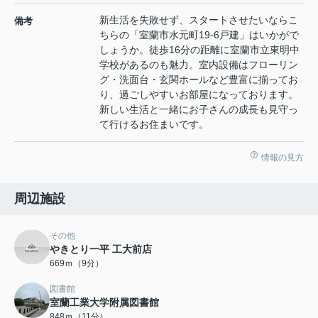
新生活を失敗せず、スタートさせたいならこ
備考
ちらの「室蘭市水元町19-6戸建」はいかがで
しょうか。徒歩16分の距離に室蘭市立東明中
学校があるのも魅力。室内設備はフローリン
グ・洗面台・玄関ホールなど豊富に揃ってお
り、過ごしやすいお部屋になっております。
新しい生活と一緒にお子さんの成長も見守っ
て行けるお住まいです。
情報の見方
周辺施設
その他
やきとり一平 工大前店
669ｍ（9分）
図書館
室蘭工業大学附属図書館
848ｍ（11分）