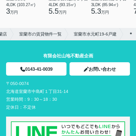
4LDK (103.27㎡)
4LDK (93.15㎡)
3LDK (85.94㎡)
4
3
5.5
5.3
万円
万円
万円
蘭店
室蘭市の賃貸物件一覧
室蘭市水元町19-6戸建
＊
有限会社山地不動産企画
0143-41-0039
お問い合わせ
〒050-0074
北海道室蘭市中島町１丁目31-14
営業時間：
9：30～18：30
定休日：
不定休