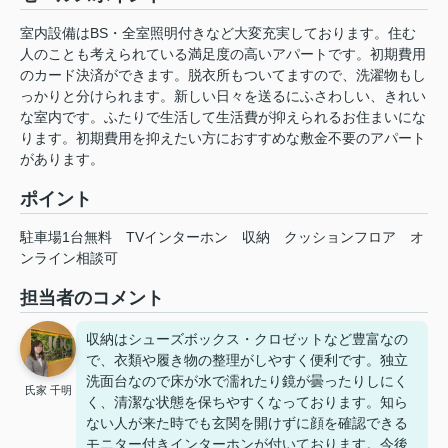
室内設備はBS・全室照明付きなど大変充実しております。住む
人のことも考えられている満足度の高いアパートです。初期費用
のカード決済ができます。脱衣所もついてますので、洗濯物もし
っかりと分けられます。新しい日々を送るにふさわしい、きれい
な室内です。ふたりで生活して生活費が抑えられるお住まいにな
ります。初期費用を抑えたい方におすすめな敷金不要のアパート
があります。
ポイント
駐車場1台無料
TVインターホン
収納
クッションフロア
オ
ンライン相談可
担当者のコメント
収納はシューズボックス・クロゼットなど豊富なの
で、衣類や履き物の整理がしやすく便利です。独立
洗面台なので床が水で濡れたり鏡が曇ったりしにく
氏家 千明
く、清潔な状態を保ちやすくなっております。知ら
ない人が来た時でも玄関を開けずに顔を確認できる
モニター付きインターホンが付いております。今後