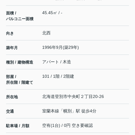
45.45㎡ / -
面積 /
バルコニー面積
北西
向き
1996年9月(築29年)
築年月
アパート / 木造
種別 / 建物構造
101 / 1階 / 2階建
部屋 /
所在階 / 階建て
北海道
登別市
中央町
２丁目20-26
所在地
室蘭本線
「
幌別
」駅 徒歩4分
交通
空有(1台) / 0円 空き要確認
駐車場 / 月額