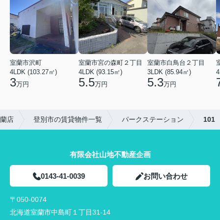
室蘭市沢町
室蘭市宮の森町２丁目
室蘭市白鳥台２丁目
4LDK (103.27㎡)
4LDK (93.15㎡)
3LDK (85.94㎡)
4
3
5.5
5.3
万円
万円
万円
蘭店
登別市の賃貸物件一覧
パークステーション
101
有限会社山地不動産企画
0143-41-0039
お問い合わせ
〒050-0074
北海道室蘭市中島町１丁目31-14