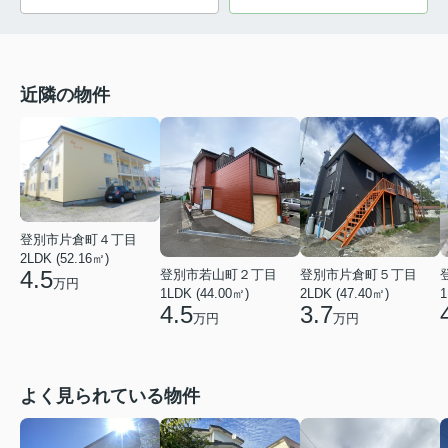
近隣の物件
登別市片倉町４丁目
2LDK (52.16㎡)
4.5
登別市若山町２丁目
登別市片倉町５丁目
万円
1LDK (44.00㎡)
2LDK (47.40㎡)
1
4.5
3.7
万円
万円
よく見られている物件