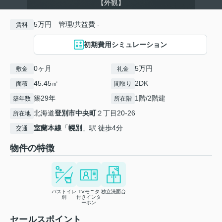
【外観】
5万円 管理/共益費 -
賃料
初期費用シミュレーション
0ヶ月
5万円
敷金
礼金
45.45㎡
2DK
面積
間取り
築29年
1階/2階建
築年数
所在階
北海道
登別市
中央町
２丁目20-26
所在地
室蘭本線
「
幌別
」駅 徒歩4分
交通
物件の特徴
バストイレ
TVモニタ
独立洗面台
別
付きインタ
ーホン
セールスポイント