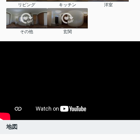
リビング
キッチン
洋室
その他
玄関
地図