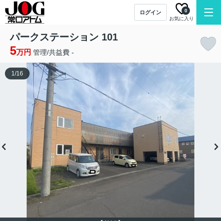
0
ログイン
お気に入り
パークステーション 101
5
万円
管理/共益費 -
1
/
16