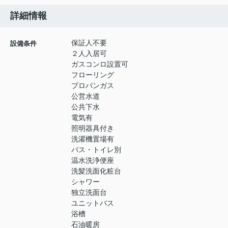
詳細情報
保証人不要
設備条件
２人入居可
ガスコンロ設置可
フローリング
プロパンガス
公営水道
公共下水
電気有
照明器具付き
洗濯機置場有
バス・トイレ別
温水洗浄便座
洗髪洗面化粧台
シャワー
独立洗面台
ユニットバス
浴槽
石油暖房