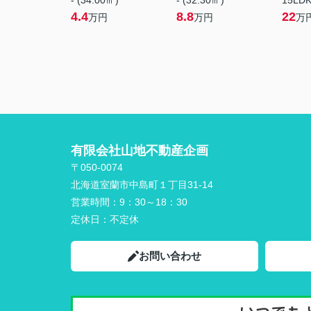
- (34.00㎡)
- (32.30㎡)
15LDK
4.4
8.8
22
万円
万円
万
有限会社山地不動産企画
〒050-0074
北海道室蘭市中島町１丁目31-14
営業時間：
9：30～18：30
定休日：
不定休
お問い合わせ