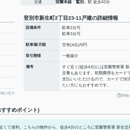
室蘭本線
「
鷲別
」駅 徒歩42分
交通
登別市新生町2丁目23-11戸建の詳細情報
設備条件
駐車2台可
駐車3台可
駐車場/月額
空有(4台)/0円
取引態様
一般媒介
備考
すぐ近く(徒歩4分)には室蘭警察署 新
交番もあります。初期費用をカード
支払いいただけるので、カードで決
たい方にもおすすめです。
情報の見方
情報
おすすめポイント)
も近くて便利。こちらの物件から、徒歩4分のところに室蘭警察署 新生交