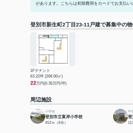
があります。こちらは初期費用をカードでお支払い
登別市新生町2丁目23-11戸建で募集中の
1Fテナント
63.22坪 (209.00㎡)
22
万円(0.35万円/坪)
周辺施設
小学校
中
登別市立富岸小学校
登
452ｍ（6分）
1