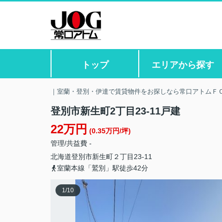
トップ
エリアから探す
｜室蘭・登別・伊達で賃貸物件をお探しなら常口アトムＦ
登別市新生町2丁目23-11戸建
22万円
(0.35万円/坪)
管理/共益費 -
北海道
登別市
新生町
２丁目23-11
室蘭本線「鷲別」駅徒歩42分
1
/
10