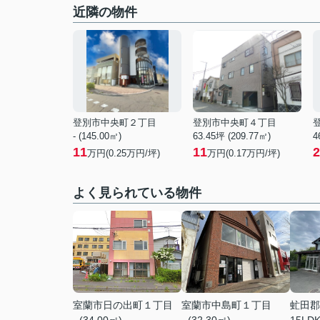
近隣の物件
登別市中央町２丁目
登別市中央町４丁目
- (145.00㎡)
63.45坪 (209.77㎡)
4
11
11
2
万円(
0.25
万円/坪)
万円(
0.17
万円/坪)
よく見られている物件
室蘭市日の出町１丁目
室蘭市中島町１丁目
虻田郡