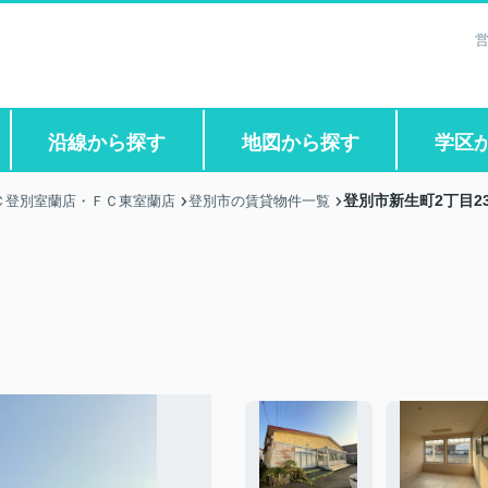
営
沿線から探す
地図から探す
学区
登別市新生町2丁目23
Ｃ登別室蘭店・ＦＣ東室蘭店
登別市の賃貸物件一覧