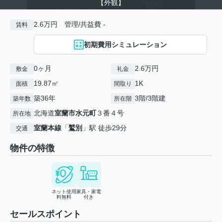
【外観】
2.6万円 管理/共益費 -
賃料
初期費用シミュレーション
0ヶ月
2.6万円
敷金
礼金
19.87㎡
1K
面積
間取り
築36年
3階/3階建
築年数
所在階
北海道
室蘭市
水元町
３番４号
所在地
室蘭本線
「
鷲別
」駅 徒歩29分
交通
物件の特徴
ネット使用
家具・家電
料無料
付き
セールスポイント