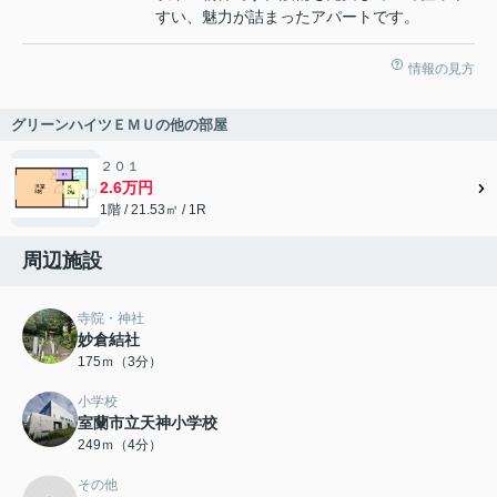
すい、魅力が詰まったアパートです。
情報の見方
グリーンハイツＥＭＵの他の部屋
２０１
2.6万円
1階 / 21.53㎡ / 1R
周辺施設
寺院・神社
妙倉結社
175ｍ（3分）
小学校
室蘭市立天神小学校
249ｍ（4分）
その他