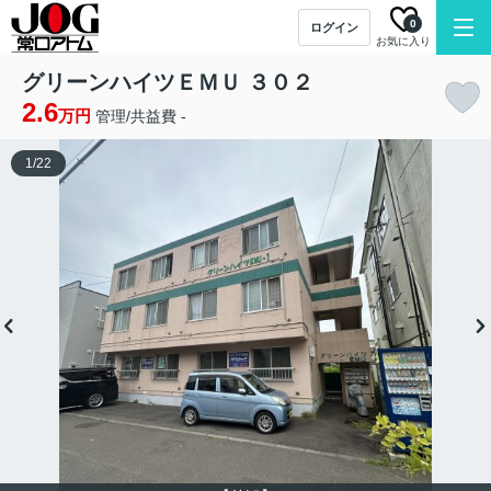
0
ログイン
お気に入り
グリーンハイツＥＭＵ ３０２
2.6
万円
管理/共益費 -
1
/
22