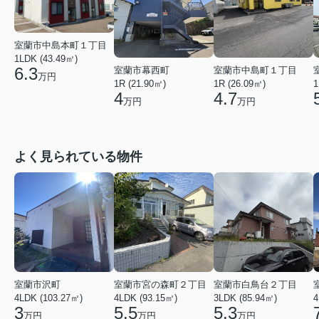
室蘭市中島本町１丁目
1LDK (43.49㎡)
6.3
室蘭市幕西町
室蘭市中島町１丁目
万円
1R (21.90㎡)
1R (26.09㎡)
1
4
4.7
万円
万円
よく見られている物件
室蘭市沢町
室蘭市宮の森町２丁目
室蘭市白鳥台２丁目
4LDK (103.27㎡)
4LDK (93.15㎡)
3LDK (85.94㎡)
4
3
5.5
5.3
万円
万円
万円