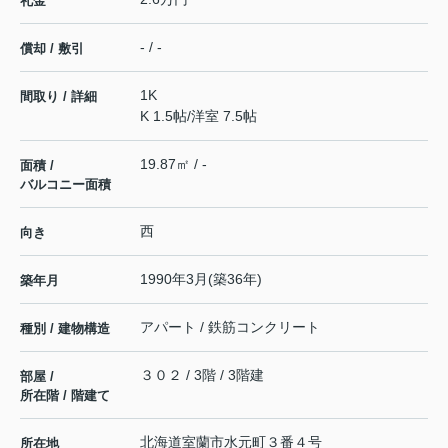
礼金
- / -
償却 / 敷引
1K
間取り / 詳細
K 1.5帖
/
洋室 7.5帖
19.87㎡ / -
面積 /
バルコニー面積
西
向き
1990年3月(築36年)
築年月
アパート / 鉄筋コンクリート
種別 / 建物構造
３０２ / 3階 / 3階建
部屋 /
所在階 / 階建て
北海道
室蘭市
水元町
３番４号
所在地