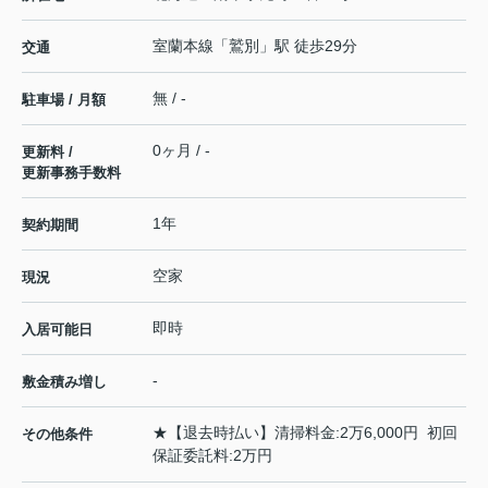
室蘭本線
「
鷲別
」駅 徒歩29分
交通
無 / -
駐車場 / 月額
0ヶ月 / -
更新料 /
更新事務手数料
1年
契約期間
空家
現況
即時
入居可能日
-
敷金積み増し
★【退去時払い】清掃料金:2万6,000円 初回
その他条件
保証委託料:2万円