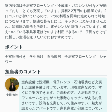
室内設備は全居室フローリング・冷蔵庫・ガスレンジ付などが揃
っており、とても充実しています。賃料2.2万円のお部屋です。2
口コンロが付いているので、2つの料理を同時に進められて時短
につながります。快適な暮らしには、キッチンは欠かせませんよ
ね。冷蔵庫の場所を考慮し、電子レンジが設置されています。備
えついている家具家電はそのまま利用できるので、手間をかけず
に新しい生活を送りたい方におすすめです。
ポイント
全室照明付き
学生向け
石油暖房
全居室フローリング
シャ
ワー
担当者のコメント
室内設備は洗濯機・電子レンジ・石油暖房など充実
した設備を備え付けています。現在空家なので、す
ぐにご案内できます。ご高齢の方、入居歓迎です。
安田 海波
ワンルームとはちがった素敵なキッチンがあるお住
まいです。設備も充実していて住みやすい、魅力が
詰まったアパートです。家具家電が部屋についてい