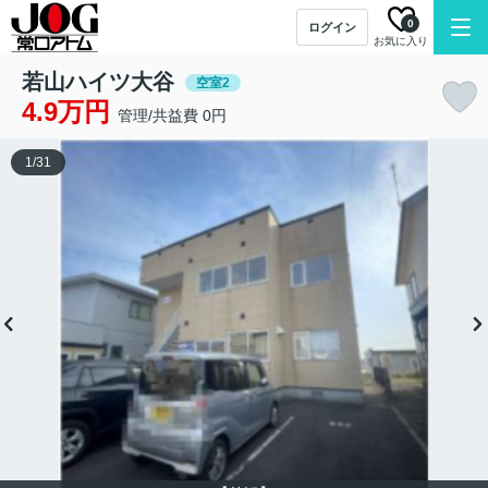
0
ログイン
お気に入り
若山ハイツ大谷
空室2
4.9万円
管理/共益費 0円
1
/
31