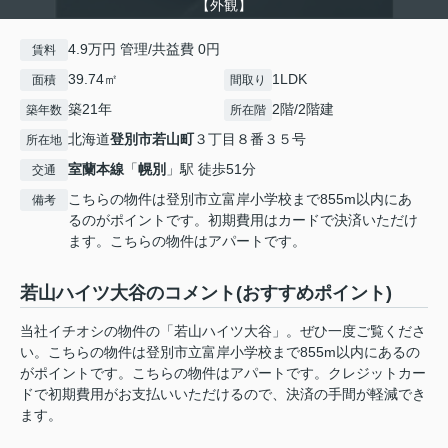
【外観】
4.9万円 管理/共益費 0円
賃料
39.74㎡
1LDK
面積
間取り
築21年
2階/2階建
築年数
所在階
北海道
登別市
若山町
３丁目８番３５号
所在地
室蘭本線
「
幌別
」駅 徒歩51分
交通
こちらの物件は登別市立富岸小学校まで855m以内にあ
備考
るのがポイントです。初期費用はカードで決済いただけ
ます。こちらの物件はアパートです。
若山ハイツ大谷のコメント(おすすめポイント)
当社イチオシの物件の「若山ハイツ大谷」。ぜひ一度ご覧くださ
い。こちらの物件は登別市立富岸小学校まで855m以内にあるの
がポイントです。こちらの物件はアパートです。クレジットカー
ドで初期費用がお支払いいただけるので、決済の手間が軽減でき
ます。