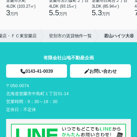
室蘭市沢町
室蘭市宮の森町２丁目
室蘭市白鳥台２丁目
4LDK (103.27㎡)
4LDK (93.15㎡)
3LDK (85.94㎡)
4
3
5.5
5.3
万円
万円
万円
蘭店・ＦＣ東室蘭店
登別市の賃貸物件一覧
若山ハイツ大谷
有限会社山地不動産企画
0143-41-0039
お問い合わせ
〒050-0074
北海道室蘭市中島町１丁目31-14
営業時間：
9：30～18：30
定休日：
不定休