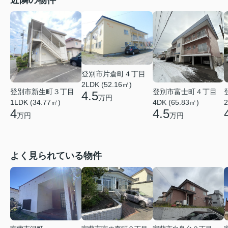
近隣の物件
登別市片倉町４丁目
2LDK (52.16㎡)
登別市新生町３丁目
登別市富士町４丁目
4.5
万円
1LDK (34.77㎡)
4DK (65.83㎡)
2
4
4.5
万円
万円
よく見られている物件