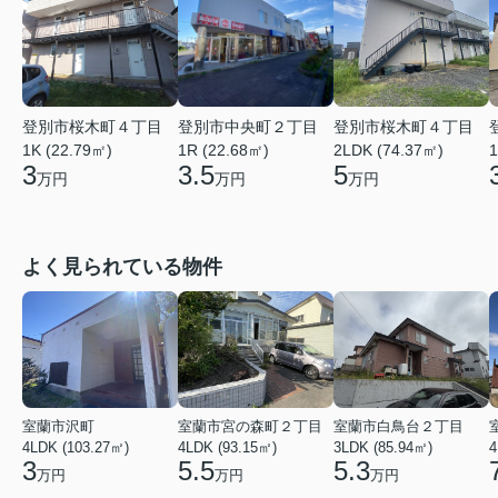
登別市桜木町４丁目
登別市中央町２丁目
登別市桜木町４丁目
1K (22.79㎡)
1R (22.68㎡)
2LDK (74.37㎡)
1
3
3.5
5
万円
万円
万円
よく見られている物件
室蘭市沢町
室蘭市宮の森町２丁目
室蘭市白鳥台２丁目
4LDK (103.27㎡)
4LDK (93.15㎡)
3LDK (85.94㎡)
4
3
5.5
5.3
万円
万円
万円