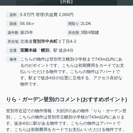
【外観】
5.8万円 管理/共益費 2,000円
賃料
56.56㎡
2LDK
面積
間取り
築25年
3階/4階建
築年数
所在階
北海道
登別市
中央町
２丁目4-2
所在地
室蘭本線
「
幌別
」駅 徒歩4分
交通
こちらの物件は登別市立幌別小学校まで743m以内にあ
備考
るのがポイントです。こちらは初期費用をカードでお支
払いいただける物件です。こちらの物件はアパートで
す。駅まで徒歩4分の位置に立地する、アクセス良好な
物件です。
りら・ガーデン登別のコメント(おすすめポイント)
登別市近辺での物件情報：大好評のあの物件「りら・ガーデン登
別」。こちらの物件は登別市立幌別小学校が743m以内にありま
す。徒歩4分に駅がある物件です。こちらの物件はアパートで
す。こちらは初期費用をカードでお支払いいただける物件です。