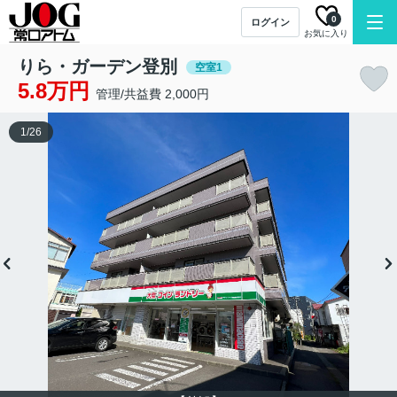
0
ログイン
お気に入り
りら・ガーデン登別
空室1
5.8万円
管理/共益費 2,000円
1
/
26