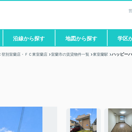
営
沿線から探す
地図から探す
学区
ハッピーハ
Ｃ登別室蘭店・ＦＣ東室蘭店
室蘭市の賃貸物件一覧
東室蘭駅