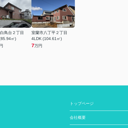
白鳥台２丁目
室蘭市八丁平２丁目
(85.94㎡)
4LDK (104.61㎡)
7
円
万円
トップページ
会社概要