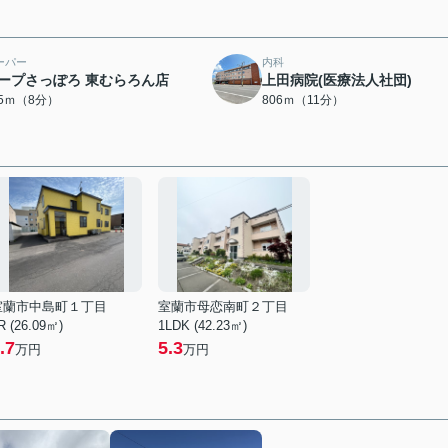
ーパー
内科
ープさっぽろ 東むらろん店
上田病院(医療法人社団)
85ｍ（8分）
806ｍ（11分）
室蘭市中島町１丁目
室蘭市母恋南町２丁目
R (26.09㎡)
1LDK (42.23㎡)
.7
5.3
万円
万円