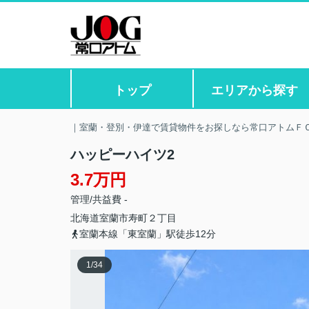
トップ
エリアから探す
｜室蘭・登別・伊達で賃貸物件をお探しなら常口アトムＦ
ハッピーハイツ2
3.7万円
管理/共益費 -
北海道
室蘭市
寿町
２丁目
室蘭本線「東室蘭」駅徒歩12分
1
/
34