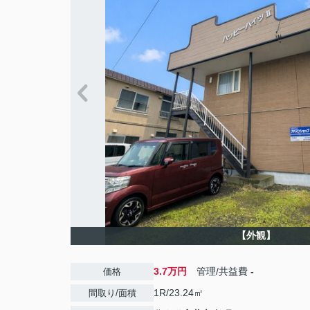
【外観】
3.7万円
管理/共益費
-
価格
1R/23.24㎡
間取り/面積