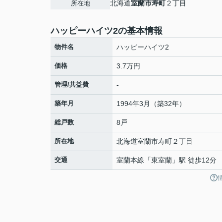
北海道
室蘭市
寿町
２丁目
所在地
ハッピーハイツ2の基本情報
物件名
ハッピーハイツ2
価格
3.7万円
管理/共益費
-
築年月
1994年3月（築32年）
総戸数
8戸
所在地
北海道
室蘭市
寿町
２丁目
交通
室蘭本線
「
東室蘭
」駅 徒歩12分