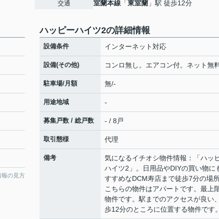
室蘭本線
「
東室蘭
」駅 徒歩12分
交通
ハッピーハイツ2の詳細情報
設備条件
インターネット対応
設備(その他)
コンロ無し。エアコン付。ネット無
駐車場/月額
無/-
用途地域
-
募集戸数 / 総戸数
- / 8戸
取引態様
代理
備考
気になるイチオシ物件情報：「ハッ
ハイツ2」。日用品やDIYの買い物に
情報の見方
すすめなDCM寿店まで徒歩7分の場
こちらの物件はアパートです。最上
物件です。駅までのアクセスが良い
歩12分のところに位置する物件です