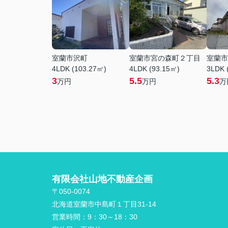
室蘭市沢町
室蘭市宮の森町２丁目
室蘭市
4LDK (103.27㎡)
4LDK (93.15㎡)
3LDK 
3
5.5
5.3
万円
万円
万
有限会社山地不動産企画
〒050-0074
北海道室蘭市中島町１丁目31-14
営業時間：
9：30～18：30