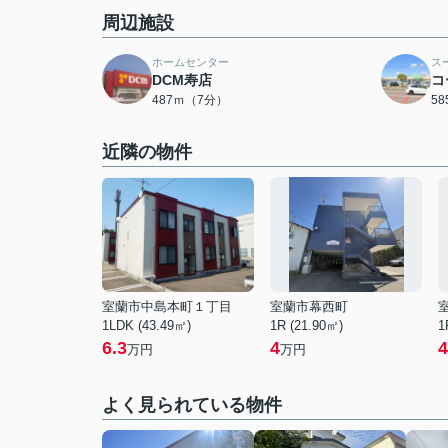
周辺施設
ホームセンター
ス
DCM寿店
コ
487ｍ（7分）
5
近隣の物件
室蘭市中島本町１丁目
室蘭市幕西町
1LDK (43.49㎡)
1R (21.90㎡)
1
6.3
4
4
万円
万円
よく見られている物件