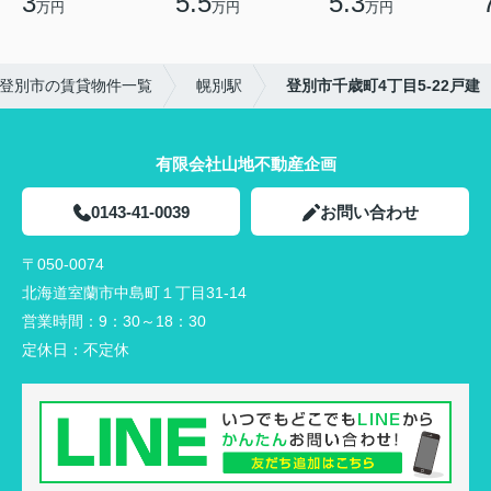
3
5.5
5.3
万円
万円
万円
登別市の賃貸物件一覧
幌別駅
登別市千歳町4丁目5-22戸建
有限会社山地不動産企画
0143-41-0039
お問い合わせ
〒050-0074
北海道室蘭市中島町１丁目31-14
営業時間：
9：30～18：30
定休日：
不定休