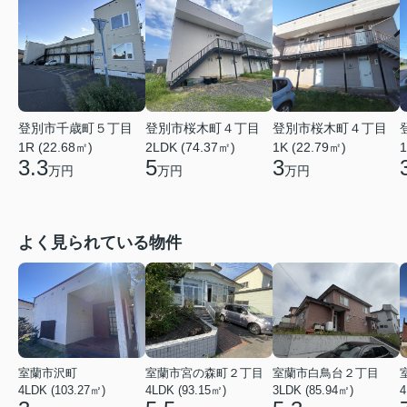
登別市千歳町５丁目
登別市桜木町４丁目
登別市桜木町４丁目
1R (22.68㎡)
2LDK (74.37㎡)
1K (22.79㎡)
1
3.3
5
3
万円
万円
万円
よく見られている物件
室蘭市沢町
室蘭市宮の森町２丁目
室蘭市白鳥台２丁目
4LDK (103.27㎡)
4LDK (93.15㎡)
3LDK (85.94㎡)
4