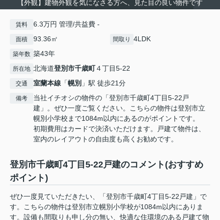
【外観】建物外観を気になさる方へ、見た目の良い物件です
6.3万円 管理/共益費 -
賃料
93.36㎡
4LDK
面積
間取り
築43年
築年数
北海道
登別市
千歳町
４丁目5-22
所在地
室蘭本線
「
幌別
」駅 徒歩21分
交通
当社イチオシの物件の「登別市千歳町4丁目5-22戸
備考
建」。ぜひ一度ご覧ください。こちらの物件は登別市立
幌別小学校まで1084m以内にあるのがポイントです。
初期費用はカードで決済いただけます。戸建て物件は、
室内のレイアウトの自由度も高くお勧めです。
登別市千歳町4丁目5-22戸建のコメント(おすすめ
ポイント)
ぜひ一度見ていただきたい、「登別市千歳町4丁目5-22戸建」で
す。こちらの物件は登別市立幌別小学校が1084m以内にありま
す。設備も間取りも申し分の無い、快適な住環境のある戸建て物