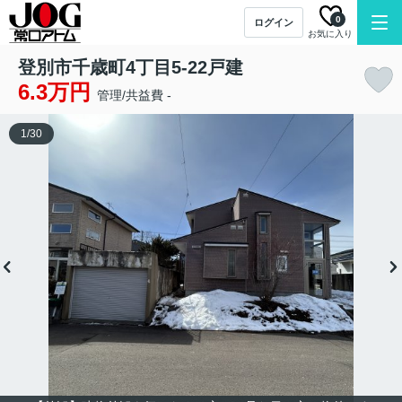
0
ログイン
お気に入り
登別市千歳町4丁目5-22戸建
6.3万円
管理/共益費 -
1
/
30