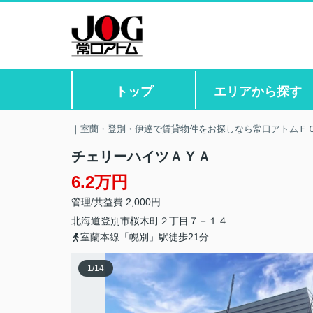
トップ
エリアから探す
｜室蘭・登別・伊達で賃貸物件をお探しなら常口アトムＦ
チェリーハイツＡＹＡ
6.2万円
管理/共益費 2,000円
北海道
登別市
桜木町
２丁目７－１４
室蘭本線「幌別」駅徒歩21分
1
/
14