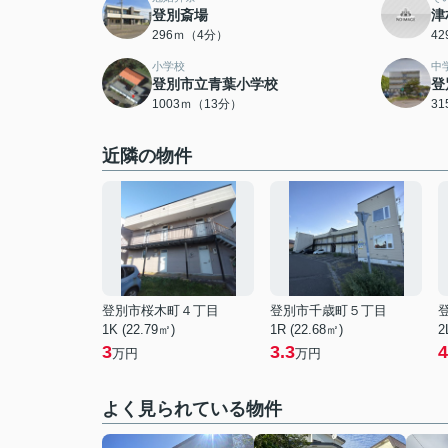
登別斎場
津
296ｍ（4分）
4
小学校
中
登別市立青葉小学校
登
1003ｍ（13分）
3
近隣の物件
登別市桜木町４丁目
登別市千歳町５丁目
1K (22.79㎡)
1R (22.68㎡)
2
3
3.3
4
万円
万円
よく見られている物件