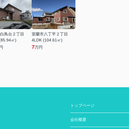
白鳥台２丁目
室蘭市八丁平２丁目
(85.94㎡)
4LDK (104.61㎡)
7
円
万円
トップページ
会社概要