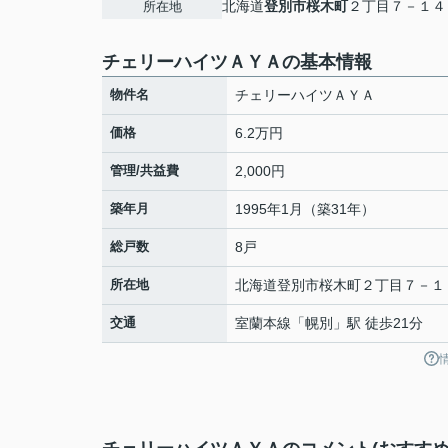
北海道
登別市
桜木町
２丁目７－１４
所在地
チェリーハイツＡＹＡの基本情報
物件名
チェリーハイツＡＹＡ
価格
6.2万円
管理/共益費
2,000円
築年月
1995年1月（築31年）
総戸数
8戸
所在地
北海道
登別市
桜木町
２丁目７－１
交通
室蘭本線
「
幌別
」駅 徒歩21分