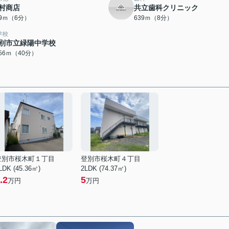
村商店
共立歯科クリニック
29ｍ（6分）
639ｍ（8分）
学校
別市立緑陽中学校
156ｍ（40分）
登別市桜木町１丁目
登別市桜木町４丁目
LDK (45.36㎡)
2LDK (74.37㎡)
.2
5
万円
万円