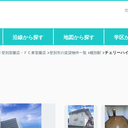
営
沿線から探す
地図から探す
学区
チェリーハ
Ｃ登別室蘭店・ＦＣ東室蘭店
登別市の賃貸物件一覧
幌別駅