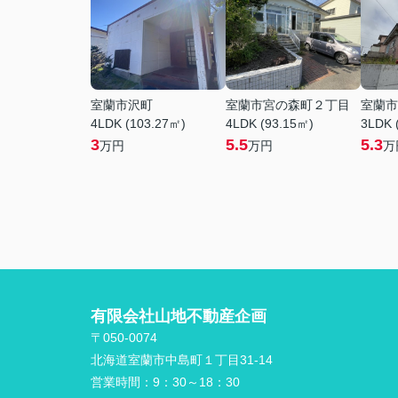
室蘭市沢町
室蘭市宮の森町２丁目
室蘭市
4LDK (103.27㎡)
4LDK (93.15㎡)
3LDK 
3
5.5
5.3
万円
万円
万
有限会社山地不動産企画
〒050-0074
北海道室蘭市中島町１丁目31-14
営業時間：
9：30～18：30