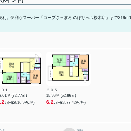
ポイント)
利。便利なスーパー「コープさっぽろ のぼりべつ桜木店」まで319m
２０１
２０５
2.01坪 (72.77㎡)
15.99坪 (52.86㎡)
.2
6.2
万円(2816.9円/坪)
万円(3877.42円/坪)
の他
歯科