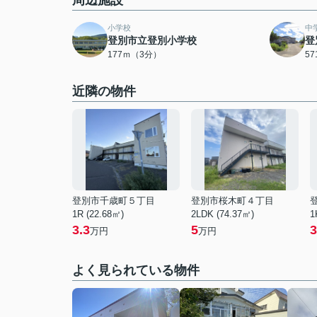
周辺施設
小学校
中
登別市立登別小学校
登
177ｍ（3分）
5
近隣の物件
登別市千歳町５丁目
登別市桜木町４丁目
1R (22.68㎡)
2LDK (74.37㎡)
1
3.3
5
3
万円
万円
よく見られている物件