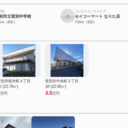
学校
コンビニエンスストア
別市立登別中学校
セイコーマート なりた店
71ｍ（8分）
719ｍ（9分）
登別市桜木町４丁目
登別市中央町２丁目
K (22.79㎡)
1R (22.68㎡)
3.5
万円
万円