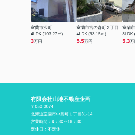
室蘭市沢町
室蘭市宮の森町２丁目
室蘭市
4LDK (103.27㎡)
4LDK (93.15㎡)
3LDK 
3
5.5
5.3
万円
万円
万
有限会社山地不動産企画
〒050-0074
北海道室蘭市中島町１丁目31-14
営業時間：
9：30～18：30
定休日：
不定休