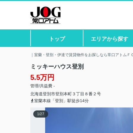
トップ
エリアから探す
｜室蘭・登別・伊達で賃貸物件をお探しなら常口アトムＦ
ミッキーハウス登別
5.5万円
管理/共益費 -
北海道
登別市
登別本町
３丁目８番２号
室蘭本線「登別」駅徒歩14分
1
/
27