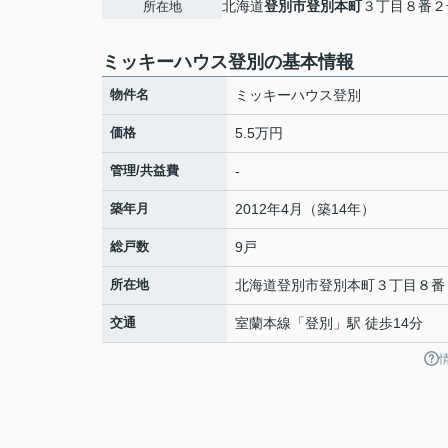
北海道
登別市
登別本町
３丁目８番２
所在地
ミッキーハウス登別の基本情報
物件名
ミッキーハウス登別
価格
5.5万円
管理/共益費
-
築年月
2012年4月（築14年）
総戸数
9戸
所在地
北海道
登別市
登別本町
３丁目８番
交通
室蘭本線
「
登別
」駅 徒歩14分