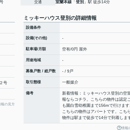
号
室蘭本線
「
登別
」駅 徒歩14分
交通
ミッキーハウス登別の詳細情報
設備条件
設備(その他)
-
駐車場/月額
空有/0円 屋外
用途地域
-
募集戸数 / 総戸数
- / 9戸
取引態様
一般媒介
２号
備考
新着情報：ミッキーハウス登別の空
報ならコチラ。こちらの物件は認定
情報の見方
も園白雪幼稚園まで156mで行けます
こちらの物件はアパートです。こち
物件は駅まで徒歩で14分で到着しま
情報