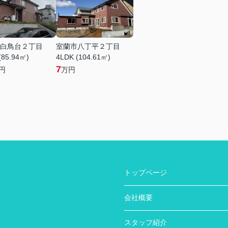
白鳥台２丁目
室蘭市八丁平２丁目
(85.94㎡)
4LDK (104.61㎡)
7
円
万円
トップページ
会社概要
スタッフ紹介