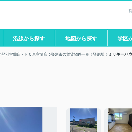
営
沿線から探す
地図から探す
学区
ミッキーハ
Ｃ登別室蘭店・ＦＣ東室蘭店
登別市の賃貸物件一覧
登別駅