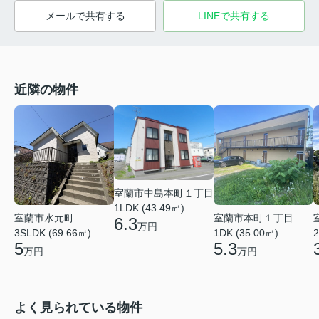
メールで共有する
LINEで共有する
近隣の物件
室蘭市中島本町１丁目
1LDK (43.49㎡)
室蘭市水元町
室蘭市本町１丁目
6.3
万円
3SLDK (69.66㎡)
1DK (35.00㎡)
2
5
5.3
万円
万円
よく見られている物件