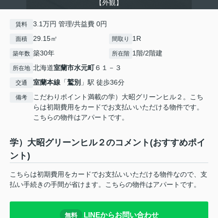
【外観】
3.1万円 管理/共益費 0円
賃料
29.15㎡
1R
面積
間取り
築30年
1階/2階建
築年数
所在階
北海道
室蘭市
水元町
６１－３
所在地
室蘭本線
「
鷲別
」駅 徒歩36分
交通
こだわりポイント満載の学）大昭グリーンヒル２。こち
備考
らは初期費用をカードでお支払いいただける物件です。
こちらの物件はアパートです。
学）大昭グリーンヒル２のコメント(おすすめポイ
ント)
こちらは初期費用をカードでお支払いいただける物件なので、支
払い手続きの手間が省けます。こちらの物件はアパートです。
LINEからお問い合わせ
無料