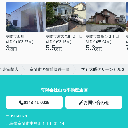
室蘭市沢町
室蘭市宮の森町２丁目
室蘭市白鳥台２丁目
4LDK (103.27㎡)
4LDK (93.15㎡)
3LDK (85.94㎡)
4
3
5.5
5.3
万円
万円
万円
Ｃ東室蘭店
室蘭市の賃貸物件一覧
学）大昭グリーンヒル２
有限会社山地不動産企画
0143-41-0039
お問い合わせ
〒050-0074
北海道室蘭市中島町１丁目31-14