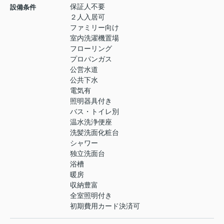
保証人不要
設備条件
２人入居可
ファミリー向け
室内洗濯機置場
フローリング
プロパンガス
公営水道
公共下水
電気有
照明器具付き
バス・トイレ別
温水洗浄便座
洗髪洗面化粧台
シャワー
独立洗面台
浴槽
暖房
収納豊富
全室照明付き
初期費用カード決済可