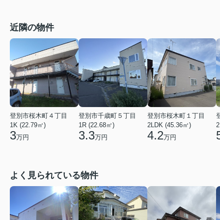
近隣の物件
登別市桜木町４丁目
登別市千歳町５丁目
登別市桜木町１丁目
1K (22.79㎡)
1R (22.68㎡)
2LDK (45.36㎡)
2
3
3.3
4.2
万円
万円
万円
よく見られている物件