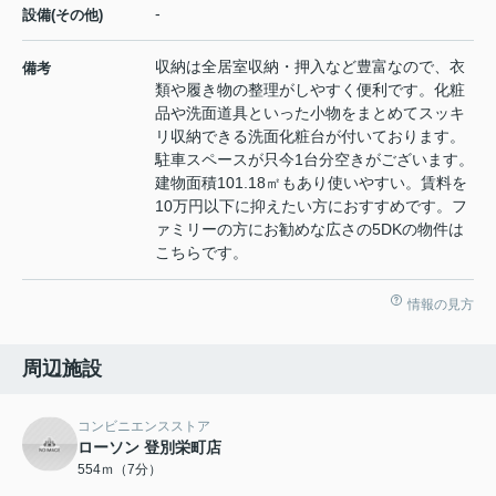
-
設備(その他)
収納は全居室収納・押入など豊富なので、衣
備考
類や履き物の整理がしやすく便利です。化粧
品や洗面道具といった小物をまとめてスッキ
リ収納できる洗面化粧台が付いております。
駐車スペースが只今1台分空きがございます。
建物面積101.18㎡もあり使いやすい。賃料を
10万円以下に抑えたい方におすすめです。フ
ァミリーの方にお勧めな広さの5DKの物件は
こちらです。
情報の見方
周辺施設
コンビニエンスストア
ローソン 登別栄町店
554ｍ（7分）