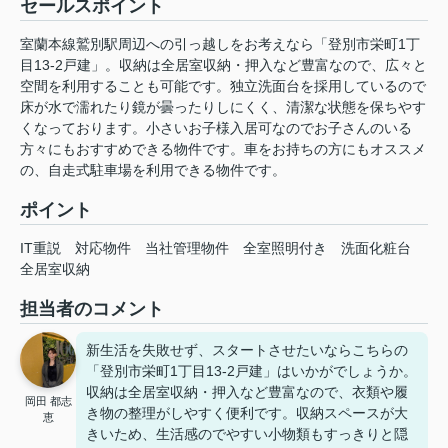
セールスポイント
室蘭本線鷲別駅周辺への引っ越しをお考えなら「登別市栄町1丁
目13-2戸建」。収納は全居室収納・押入など豊富なので、広々と
空間を利用することも可能です。独立洗面台を採用しているので
床が水で濡れたり鏡が曇ったりしにくく、清潔な状態を保ちやす
くなっております。小さいお子様入居可なのでお子さんのいる
方々にもおすすめできる物件です。車をお持ちの方にもオススメ
の、自走式駐車場を利用できる物件です。
ポイント
IT重説
対応物件
当社管理物件
全室照明付き
洗面化粧台
全居室収納
担当者のコメント
新生活を失敗せず、スタートさせたいならこちらの
「登別市栄町1丁目13-2戸建」はいかがでしょうか。
収納は全居室収納・押入など豊富なので、衣類や履
岡田 都志
き物の整理がしやすく便利です。収納スペースが大
恵
きいため、生活感のでやすい小物類もすっきりと隠