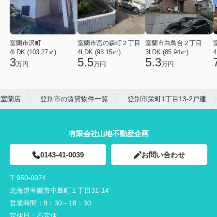
室蘭市沢町
室蘭市宮の森町２丁目
室蘭市白鳥台２丁目
4LDK (103.27㎡)
4LDK (93.15㎡)
3LDK (85.94㎡)
4
3
5.5
5.3
万円
万円
万円
東室蘭店
登別市の賃貸物件一覧
登別市栄町1丁目13-2戸建
有限会社山地不動産企画
0143-41-0039
お問い合わせ
〒050-0074
北海道室蘭市中島町１丁目31-14
営業時間：
9：30～18：30
定休日：
不定休