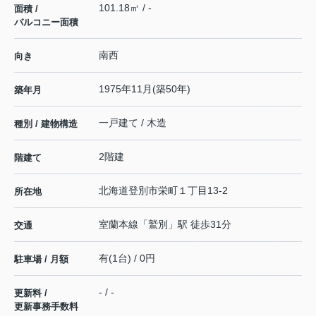
101.18㎡ / -
面積 /
バルコニー面積
南西
向き
1975年11月(築50年)
築年月
一戸建て / 木造
種別 / 建物構造
2階建
階建て
北海道
登別市
栄町
１丁目13-2
所在地
室蘭本線
「
鷲別
」駅 徒歩31分
交通
有(1台) / 0円
駐車場 / 月額
- / -
更新料 /
更新事務手数料