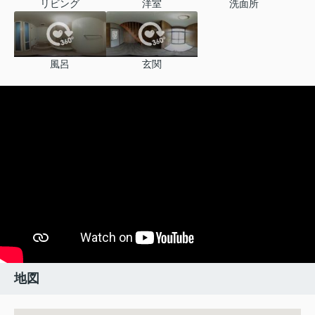
リビング
洋室
洗面所
風呂
玄関
地図