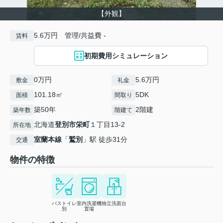
【外観】
5.6万円 管理/共益費 -
賃料
初期費用シミュレーション
0万円
5.6万円
敷金
礼金
101.18㎡
5DK
面積
間取り
築50年
2階建
築年数
階建て
北海道
登別市
栄町
１丁目13-2
所在地
室蘭本線
「
鷲別
」駅 徒歩31分
交通
物件の特徴
バストイレ
室内洗濯機
独立洗面台
別
置場