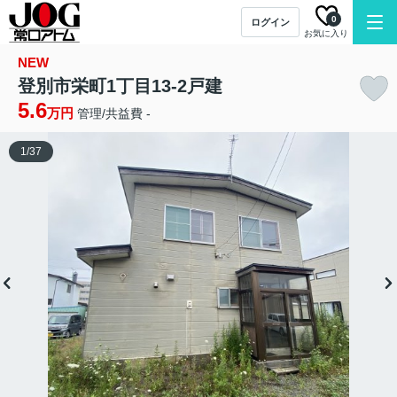
0
ログイン
お気に入り
NEW
登別市栄町1丁目13-2戸建
5.6
万円
管理/共益費 -
1
/
37