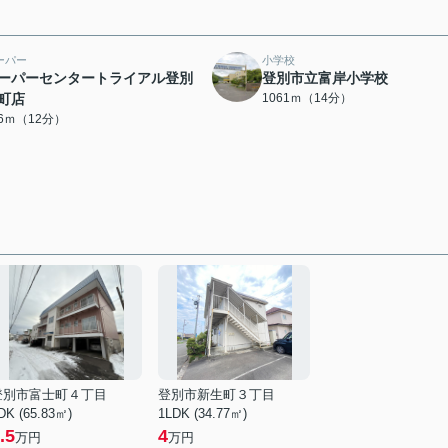
ーパー
小学校
ーパーセンタートライアル登別
登別市立富岸小学校
町店
1061ｍ（14分）
26ｍ（12分）
登別市富士町４丁目
登別市新生町３丁目
DK (65.83㎡)
1LDK (34.77㎡)
.5
4
万円
万円