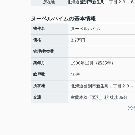
北海道
登別市
新生町
１丁目２３－６
所在地
ヌーベルハイムの基本情報
物件名
ヌーベルハイム
価格
3.7万円
管理/共益費
-
築年月
1990年12月（築35年）
総戸数
10戸
所在地
北海道
登別市
新生町
１丁目２３－
交通
室蘭本線
「
鷲別
」駅 徒歩35分