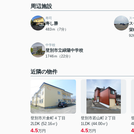
周辺施設
寿司
ス
寿し勝
ス
483ｍ（7分）
栄
9
中学校
登別市立緑陽中学校
1746ｍ（22分）
近隣の物件
登別市片倉町４丁目
登別市若山町２丁目
2LDK (52.16㎡)
1LDK (44.00㎡)
4
4.5
4.5
4
万円
万円