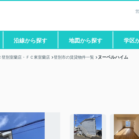
営
沿線から探す
地図から探す
学区
ヌーベルハイム
Ｃ登別室蘭店・ＦＣ東室蘭店
登別市の賃貸物件一覧