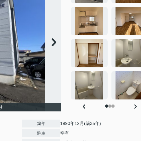
す
1990年12月(築35年)
築年
空有
駐車