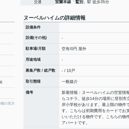
室蘭本線
「
鷲別
」駅 徒歩35分
交通
ヌーベルハイムの詳細情報
設備条件
設備(その他)
-
駐車場/月額
空有/0円 屋外
用途地域
-
募集戸数 / 総戸数
- / 10戸
取引態様
一般媒介
６
備考
新着情報：ヌーベルハイムの空室情
らコチラ。徒歩14分の場所に登別市
情報の見方
岸小学校があります。最上階の物件
す。こちらは初期費用をカードでお
いいただける物件です。こちらの物
アパートです。