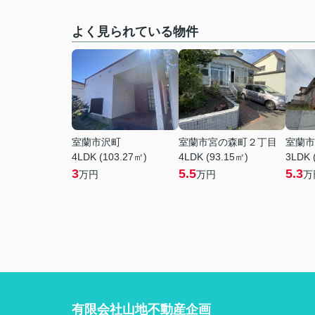
よく見られている物件
室蘭市沢町
室蘭市宮の森町２丁目
室蘭市
4LDK (103.27㎡)
4LDK (93.15㎡)
3LDK 
3
5.5
5.3
万円
万円
万
有限会社山地不動産企画