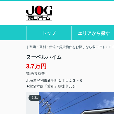
トップ
エリアから探す
｜室蘭・登別・伊達で賃貸物件をお探しなら常口アトムＦ
ヌーベルハイム
3.7万円
管理/共益費 -
北海道
登別市
新生町
１丁目２３－６
室蘭本線「鷲別」駅徒歩35分
1
/
21