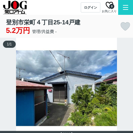
0
ログイン
お気に入り
登別市栄町４丁目25-14戸建
5.2万円
管理/共益費 -
1
/
1