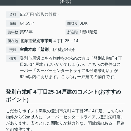
【外観】
5.2万円 管理/共益費 -
賃料
64.59㎡
3DK
面積
間取り
築53年
1階/1階建
築年数
所在階
北海道
登別市
栄町
４丁目25－14
所在地
室蘭本線
「
鷲別
」駅 徒歩46分
交通
登別市周辺にある物件をお求めの方は「登別市栄町４丁
備考
目25-14戸建」はいかがでしょうか。こちらの物件はス
ーパー「スーパーセンタートライアル登別栄町店」が
92m以内にあります。こちらは一戸建ての物件です。
登別市栄町４丁目25-14戸建のコメント(おすすめ
ポイント)
こだわりポイント満載の登別市栄町４丁目25-14戸建。こちらの
物件から92m以内に「スーパーセンタートライアル登別栄町店」
があります。広々とした間取りが魅力的な、開放感のある一戸建
ての物件です。