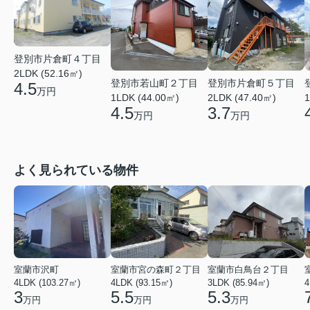
登別市片倉町４丁目
2LDK (52.16㎡)
登別市若山町２丁目
登別市片倉町５丁目
4.5
万円
1LDK (44.00㎡)
2LDK (47.40㎡)
1
4.5
3.7
万円
万円
よく見られている物件
室蘭市沢町
室蘭市宮の森町２丁目
室蘭市白鳥台２丁目
4LDK (103.27㎡)
4LDK (93.15㎡)
3LDK (85.94㎡)
4
3
5.5
5.3
万円
万円
万円