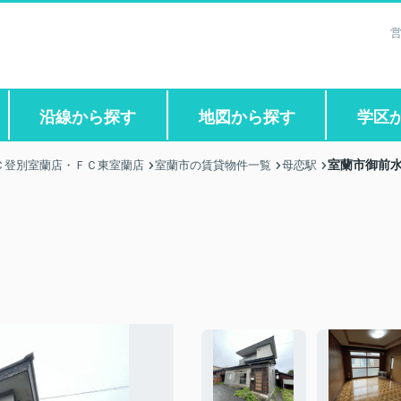
営
沿線から探す
地図から探す
学区
室蘭市御前水
Ｃ登別室蘭店・ＦＣ東室蘭店
室蘭市の賃貸物件一覧
母恋駅