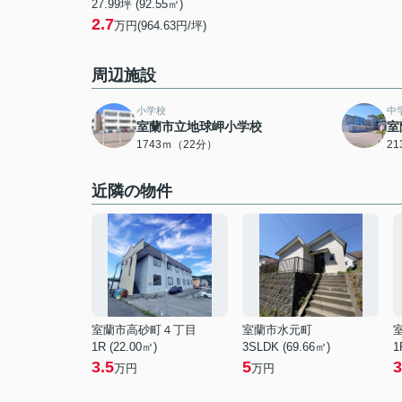
27.99坪 (92.55㎡)
2.7
万円(964.63円/坪)
周辺施設
小学校
中
室蘭市立地球岬小学校
室
1743ｍ（22分）
2
近隣の物件
室蘭市高砂町４丁目
室蘭市水元町
1R (22.00㎡)
3SLDK (69.66㎡)
1
3.5
5
3
万円
万円