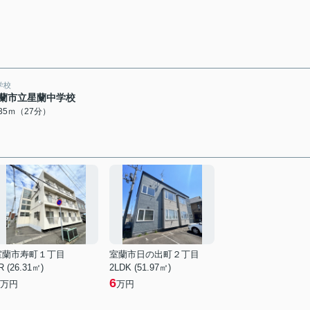
学校
蘭市立星蘭中学校
135ｍ（27分）
室蘭市寿町１丁目
室蘭市日の出町２丁目
R (26.31㎡)
2LDK (51.97㎡)
6
万円
万円