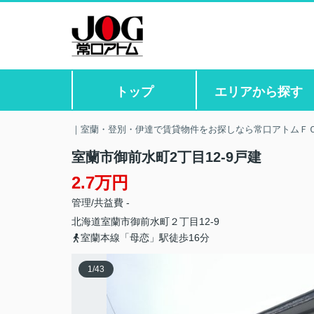
トップ
エリアから探す
｜室蘭・登別・伊達で賃貸物件をお探しなら常口アトムＦ
室蘭市御前水町2丁目12-9戸建
2.7万円
管理/共益費 -
北海道
室蘭市
御前水町
２丁目12-9
室蘭本線「母恋」駅徒歩16分
1
/
43