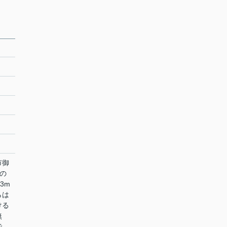
市御
らの
3m
らは
ける
無
で