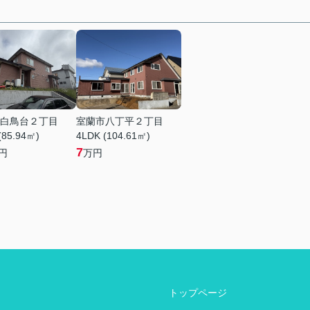
白鳥台２丁目
室蘭市八丁平２丁目
(85.94㎡)
4LDK (104.61㎡)
7
円
万円
トップページ