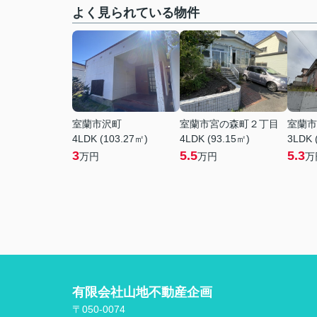
よく見られている物件
室蘭市沢町
室蘭市宮の森町２丁目
室蘭市
4LDK (103.27㎡)
4LDK (93.15㎡)
3LDK 
3
5.5
5.3
万円
万円
万
有限会社山地不動産企画
〒050-0074