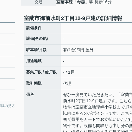
室蘭本線
「
母恋
」駅 徒歩16分
交通
室蘭市御前水町2丁目12-9戸建の詳細情報
設備条件
設備(その他)
-
駐車場/月額
有(1台)/0円 屋外
用途地域
-
募集戸数 / 総戸数
- / 1戸
取引態様
代理
備考
ぜひ一度見ていただきたい、「室蘭
前水町2丁目12-9戸建」です。こち
情報の見方
物件は室蘭市立地球岬小学校まで174
以内にあるのがポイントです。こち
初期費用をカードでお支払いいただ
物件です。設備も間取りも申し分の
い、快適な住環境のある戸建て物件