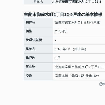
北海道
室蘭市
御前水町
２丁目12-9
所在地
室蘭市御前水町2丁目12-9戸建の基本情報
物件名
室蘭市御前水町2丁目12-9戸建
価格
2.7万円
管理/共益費
-
築年月
1976年1月（築50年）
総戸数
1戸
所在地
北海道
室蘭市
御前水町
２丁目12-9
交通
室蘭本線
「
母恋
」駅 徒歩16分