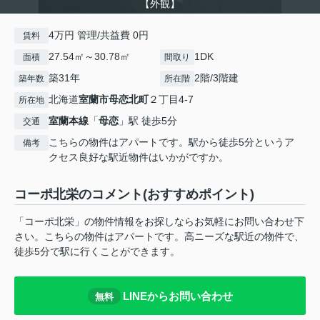
【外観】
4万円 管理/共益費 0円
賃料
27.54㎡～30.78㎡
1DK
面積
間取り
築31年
2階/3階建
築年数
所在階
北海道
室蘭市
母恋北町
２丁目4-7
所在地
室蘭本線
「
母恋
」駅 徒歩5分
交通
こちらの物件はアパートです。駅から徒歩5分というア
備考
クセス良好な駅近物件はいかがですか。
コーポ北栄のコメント(おすすめポイント)
「コーポ北栄」の物件情報をお探しならお気軽にお問い合わせ下
さい。こちらの物件はアパートです。高ニーズな駅近の物件で、
徒歩5分で駅に行くことができます。
LINEからお問い合わせ
無料