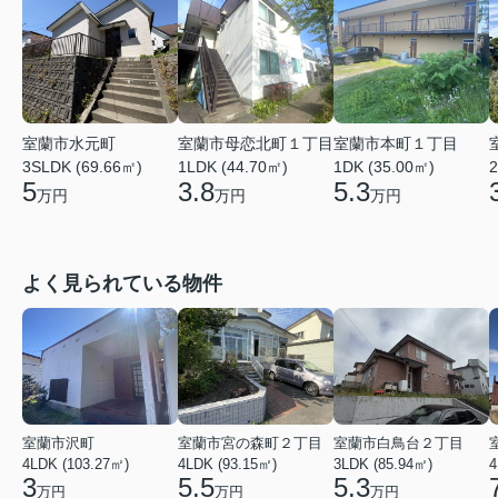
室蘭市水元町
室蘭市母恋北町１丁目
室蘭市本町１丁目
3SLDK (69.66㎡)
1LDK (44.70㎡)
1DK (35.00㎡)
2
5
3.8
5.3
万円
万円
万円
よく見られている物件
室蘭市沢町
室蘭市宮の森町２丁目
室蘭市白鳥台２丁目
4LDK (103.27㎡)
4LDK (93.15㎡)
3LDK (85.94㎡)
4
3
5.5
5.3
万円
万円
万円