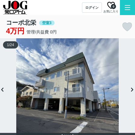
0
ログイン
お気に入り
コーポ北栄
空室3
4万円
管理/共益費 0円
1
/
24