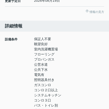
2026年08月19日
更新予定日
情報の見方
詳細情報
保証人不要
設備条件
眺望良好
室内洗濯機置場
フローリング
プロパンガス
公営水道
公共下水
電気有
照明器具付き
ガスコンロ
コンロ２口以上
システムキッチン
コンロ３口
バス・トイレ別