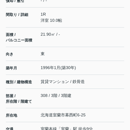
- / -
償却 / 敷引
1R
間取り / 詳細
洋室 10.0帖
21.90㎡ / -
面積 /
バルコニー面積
東
向き
1996年1月(築30年)
築年月
賃貸マンション / 鉄骨造
種別 / 建物構造
308 / 3階 / 3階建
部屋 /
所在階 / 階建て
北海道
室蘭市
幕西町
6-25
所在地
室蘭本線
「
室蘭
」駅 徒歩9分
交通