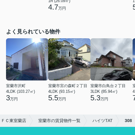
1R (26.09㎡)
1
4.7
万円
よく見られている物件
室蘭市沢町
室蘭市宮の森町２丁目
室蘭市白鳥台２丁目
4LDK (103.27㎡)
4LDK (93.15㎡)
3LDK (85.94㎡)
4
3
5.5
5.3
万円
万円
万円
・ＦＣ東室蘭店
室蘭市の賃貸物件一覧
ハイツTAT
308