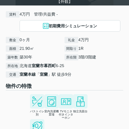
【外観】
4万円 管理/共益費 -
賃料
初期費用シミュレーション
0ヶ月
4万円
敷金
礼金
21.90㎡
1R
面積
間取り
築30年
3階/3階建
築年数
所在階
北海道
室蘭市
幕西町
6-25
所在地
室蘭本線
「
室蘭
」駅 徒歩9分
交通
物件の特徴
バストイレ
室内洗濯機
TVモニタ
独立洗面台
別
置場
付きインタ
ーホン