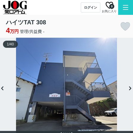
0
ログイン
お気に入り
ハイツTAT 308
4
万円
管理/共益費 -
1
/
40