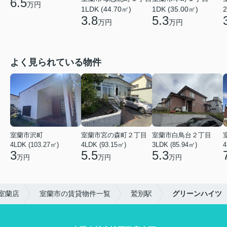
6.5
万円
1LDK (44.70㎡)
1DK (35.00㎡)
2
3.8
5.3
万円
万円
よく見られている物件
室蘭市沢町
室蘭市宮の森町２丁目
室蘭市白鳥台２丁目
4LDK (103.27㎡)
4LDK (93.15㎡)
3LDK (85.94㎡)
4
3
5.5
5.3
万円
万円
万円
室蘭店
室蘭市の賃貸物件一覧
鷲別駅
グリーンハイツ