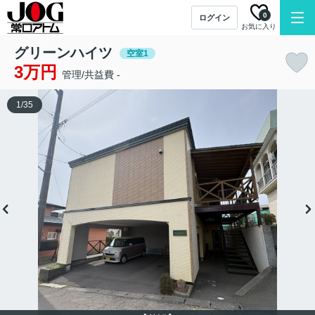
0
ログイン
お気に入り
グリーンハイツ
空室1
3万円
管理/共益費 -
1
/
35