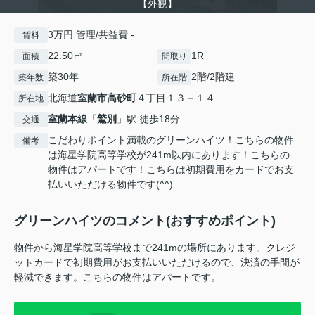
【外観】
3万円 管理/共益費 -
賃料
22.50㎡
1R
面積
間取り
築30年
2階/2階建
築年数
所在階
北海道
室蘭市
高砂町
４丁目１３－１４
所在地
室蘭本線
「
鷲別
」駅 徒歩18分
交通
こだわりポイント満載のグリーンハイツ！こちらの物件
備考
は海星学院高等学校が241m以内にあります！こちらの
物件はアパートです！こちらは初期費用をカードでお支
払いいただける物件です(^^)
グリーンハイツのコメント(おすすめポイント)
物件から海星学院高等学校まで241mの場所にあります。クレジ
ットカードで初期費用がお支払いいただけるので、決済の手間が
軽減できます。こちらの物件はアパートです。