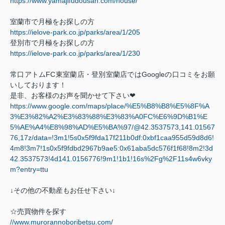
https://www.yamajifudousan.com/house/
室蘭市で月極をお探しの方
https://ielove-park.co.jp/parks/area/1/205
登別市で月極をお探しの方
https://ielove-park.co.jp/parks/area/1/230
常口アトム
FC
東室蘭店・登別室蘭店では
Google
の口コミをお願
いしております！
是非、お客様のお声を聞かせて下さい
❤
https://www.google.com/maps/place/%E5%B8%B8%E5%8F%A
3%E3%82%A2%E3%83%88%E3%83%A0FC%E6%9D%B1%E
5%AE%A4%E8%98%AD%E5%BA%97/@42.3537573,141.01567
76,17z/data=!3m1!5s0x5f9fda17f211b0df:0xbf1caa955d59d8d6!
4m8!3m7!1s0x5f9fdbd2967b9ae5:0x61aba5dc576f1f68!8m2!3d
42.3537573!4d141.0156776!9m1!1b1!16s%2Fg%2F11s4w6vky
m?entry=ttu
↓その他の不動産もお任せ下さい↓
☆売買物件を探す
//www.murorannoboribetsu.com/