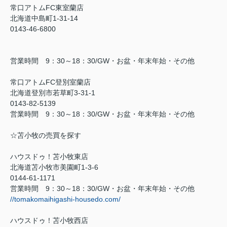
常口アトム
FC
東室蘭店
北海道中島町
1-31-14
0143-46-6800
営業時間
9
：
30
～
18
：
30/GW
・お盆・年末年始・その他
常口アトム
FC
登別室蘭店
北海道登別市若草町
3-31-1
0143-82-5139
営業時間
9
：
30
～
18
：
30/GW
・お盆・年末年始・その他
☆苫小牧の売買を探す
ハウスドゥ！苫小牧東店
北海道苫小牧市美園町
1-3-6
0144-61-1171
営業時間
9
：
30
～
18
：
30/GW
・お盆・年末年始・その他
//tomakomaihigashi-housedo.com/
ハウスドゥ！苫小牧西店