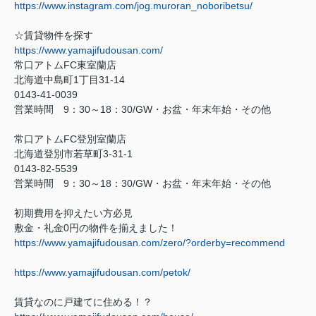
https://www.instagram.com/jog.muroran_noboribetsu/
☆賃貸物件を探す
https://www.yamajifudousan.com/
常口アトム
FC
東室蘭店
北海道中島町
1
丁目
31-14
0143-41-0039
営業時間
9
：
30
～
18
：
30/GW
・お盆・年末年始・その他
常口アトム
FC
登別室蘭店
北海道登別市若草町
3-31-1
0143-82-5539
営業時間
9
：
30
～
18
：
30/GW
・お盆・年末年始・その他
初期費用を抑えたい方必見
敷金・礼金
0
円の物件を揃えました！
https://www.yamajifudousan.com/zero/?orderby=recommend
https://www.yamajifudousan.com/petok/
賃貸なのに戸建てに住める！？