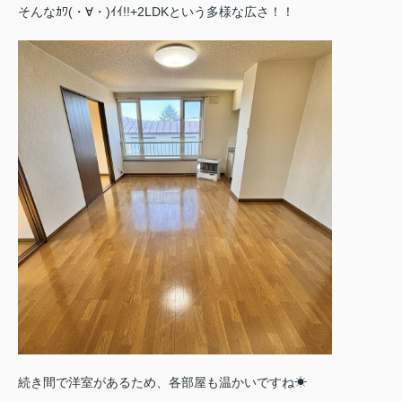
そんなｶﾜ(・∀・)ｲｲ!!+2LDKという多様な広さ！！
続き間で洋室があるため、各部屋も温かいですね☀