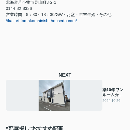
北海道苫小牧市見山町
3-2-1
0144-82-8336
営業時間
9
：
30
～
18
：
30/GW
・お盆・年末年始・その他
//kaitori-tomakomainishi-housedo.com/
NEXT
築10年ワン
ルーム☆室
蘭市日の出
2024.10.26
町
”部屋探し”おすすめ記事