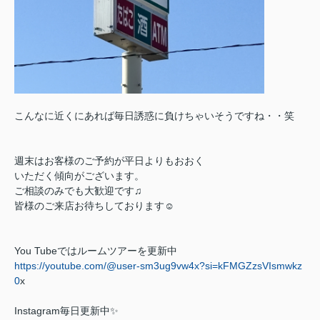
こんなに近くにあれば毎日誘惑に負けちゃいそうですね・・笑
週末はお客様のご予約が平日よりもおおく
いただく傾向がございます。
ご相談のみでも大歓迎です♫
皆様のご来店お待ちしております☺
You Tube
ではルームツアーを更新中
https://youtube.com/@user-sm3ug9vw4x?si=kFMGZzsVIsmwkz
0
x
Instagram
毎日更新中
✨