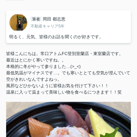
岡田 都志恵
筆者
不動産キャリア5年
明るく、元気、皆様のお話を聞くのが好きです。
皆様こんにちは。常口アトムFC登別室蘭店・東室蘭店です。
最近はとにかく寒いですね。。
本格的に冬がやって参りました…(>_<)
最低気温がマイナスです…。でも寒いととても空気が澄んでいて
空がきれいなんですよねっ。
風邪などひかないように皆様お気を付けて下さい！！
温泉に入って温まって美味しい物を食べるにつきます！！笑