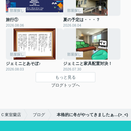
部屋探し
部屋探し
旅行①
夏の予定は・・・？
2026.08.06
2026.08.04
部屋探し
部屋探し
ジェミニとあそぼ♪
ジェミニと家具配置対決！
2026.08.03
2026.07.30
もっと見る
ブログトップへ
ＦＣ東室蘭店
ブログ
本格的に冬がやってきましたぁ…(>_<)