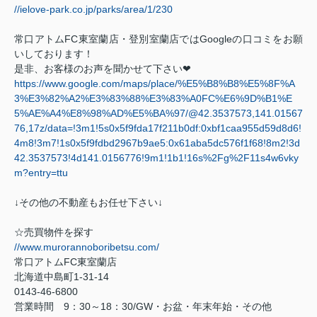
//ielove-park.co.jp/parks/area/1/230
常口アトム
FC
東室蘭店・登別室蘭店では
Google
の口コミをお願
いしております！
是非、お客様のお声を聞かせて下さい
❤
https://www.google.com/maps/place/%E5%B8%B8%E5%8F%A
3%E3%82%A2%E3%83%88%E3%83%A0FC%E6%9D%B1%E
5%AE%A4%E8%98%AD%E5%BA%97/@42.3537573,141.01567
76,17z/data=!3m1!5s0x5f9fda17f211b0df:0xbf1caa955d59d8d6!
4m8!3m7!1s0x5f9fdbd2967b9ae5:0x61aba5dc576f1f68!8m2!3d
42.3537573!4d141.0156776!9m1!1b1!16s%2Fg%2F11s4w6vky
m?entry=ttu
↓その他の不動産もお任せ下さい↓
☆売買物件を探す
//www.murorannoboribetsu.com/
常口アトム
FC
東室蘭店
北海道中島町
1-31-14
0143-46-6800
営業時間
9
：
30
～
18
：
30/GW
・お盆・年末年始・その他