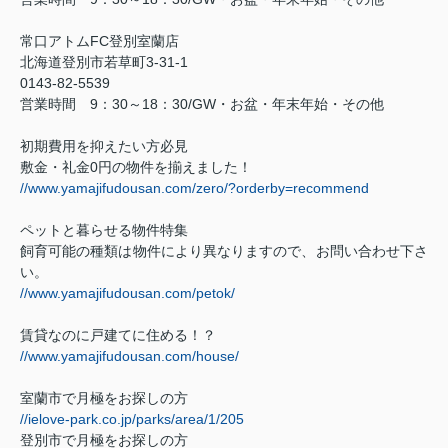
常口アトム
FC
登別室蘭店
北海道登別市若草町
3-31-1
0143-82-5539
営業時間
9
：
30
～
18
：
30/GW
・お盆・年末年始・その他
初期費用を抑えたい方必見
敷金・礼金
0
円の物件を揃えました！
//www.yamajifudousan.com/zero/?orderby=recommend
ペットと暮らせる物件特集
飼育可能の種類は物件により異なりますので、お問い合わせ下さ
い。
//www.yamajifudousan.com/petok/
賃貸なのに戸建てに住める！？
//www.yamajifudousan.com/house/
室蘭市で月極をお探しの方
//ielove-park.co.jp/parks/area/1/205
登別市で月極をお探しの方