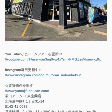
You Tube
ではルームツアーを更新中
//youtube.com/@user-sm3ug9vw4x?si=kFMGZzsVIsmwkz0
x
Instagram
毎日更新中
✨
//www.instagram.com/jog.muroran_noboribetsu/
☆賃貸物件を探す
//www.yamajifudousan.com/
常口アトム
FC
東室蘭店
北海道中島町
1
丁目
31-14
0143-41-0039
営業時間
9
：
30
～
18
：
30/GW
・お盆・年末年始・その他