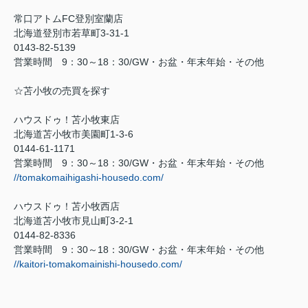
常口アトム
FC
登別室蘭店
北海道登別市若草町
3-31-1
0143-82-5139
営業時間
9
：
30
～
18
：
30/GW
・お盆・年末年始・その他
☆苫小牧の売買を探す
ハウスドゥ！苫小牧東店
北海道苫小牧市美園町
1-3-6
0144-61-1171
営業時間
9
：
30
～
18
：
30/GW
・お盆・年末年始・その他
//tomakomaihigashi-housedo.com/
ハウスドゥ！苫小牧西店
北海道苫小牧市見山町
3-2-1
0144-82-8336
営業時間
9
：
30
～
18
：
30/GW
・お盆・年末年始・その他
//kaitori-tomakomainishi-housedo.com/