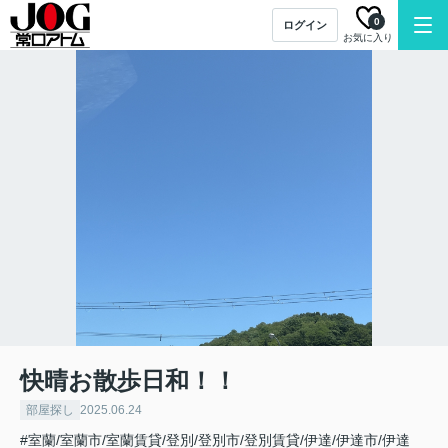
0
ログイン
お気に入り
快晴お散歩日和！！
部屋探し
2025.06.24
#室蘭/室蘭市/室蘭賃貸/登別/登別市/登別賃貸/伊達/伊達市/伊達