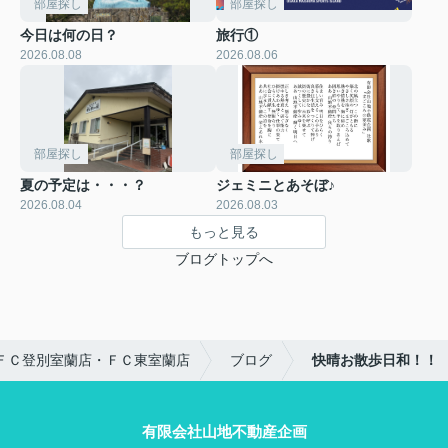
部屋探し
部屋探し
今日は何の日？
旅行①
2026.08.08
2026.08.06
部屋探し
部屋探し
夏の予定は・・・？
ジェミニとあそぼ♪
2026.08.04
2026.08.03
もっと見る
ブログトップへ
ＦＣ登別室蘭店・ＦＣ東室蘭店
ブログ
快晴お散歩日和！！
有限会社山地不動産企画