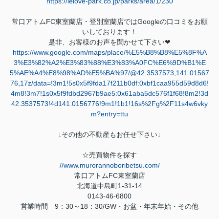
https://ielove-park.co.jp/parks/area/1/230
常口アトム
FC
東室蘭店・登別室蘭店では
Google
の口コミをお願
いしております！
是非、お客様のお声を聞かせて下さい
❤
https://www.google.com/maps/place/%E5%B8%B8%E5%8F%A
3%E3%82%A2%E3%83%88%E3%83%A0FC%E6%9D%B1%E
5%AE%A4%E8%98%AD%E5%BA%97/@42.3537573,141.01567
76,17z/data=!3m1!5s0x5f9fda17f211b0df:0xbf1caa955d59d8d6!
4m8!3m7!1s0x5f9fdbd2967b9ae5:0x61aba5dc576f1f68!8m2!3d
42.3537573!4d141.0156776!9m1!1b1!16s%2Fg%2F11s4w6vky
m?entry=ttu
↓その他の不動産もお任せ下さい↓
☆売買物件を探す
//www.murorannoboribetsu.com/
常口アトム
FC
東室蘭店
北海道中島町
1-31-14
0143-46-6800
営業時間
9
：
30
～
18
：
30/GW
・お盆・年末年始・その他