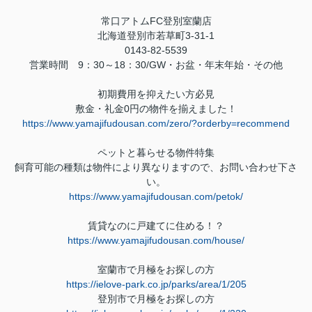
常口アトム
FC
登別室蘭店
北海道登別市若草町
3-31-1
0143-82-5539
営業時間
9
：
30
～
18
：
30/GW
・お盆・年末年始・その他
初期費用を抑えたい方必見
敷金・礼金
0
円の物件を揃えました！
https://www.yamajifudousan.com/zero/?orderby=recommend
ペットと暮らせる物件特集
飼育可能の種類は物件により異なりますので、お問い合わせ下さ
い。
https://www.yamajifudousan.com/petok/
賃貸なのに戸建てに住める！？
https://www.yamajifudousan.com/house/
室蘭市で月極をお探しの方
https://ielove-park.co.jp/parks/area/1/205
登別市で月極をお探しの方