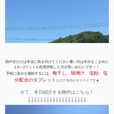
熱中症だけは本当に気を付けてください暑い日は水分をこまめに
1.8～2リットル程度摂取した方が良いみたいです！！
梅干し、味噌汁、塩飴、塩
手軽に塩分を補給するには、
分配合のタブレット
などの食品がオススメです★
さて、本日紹介する物件はこちら！
⇩⇩⇩⇩⇩⇩⇩⇩⇩⇩⇩⇩⇩⇩⇩⇩⇩⇩⇩