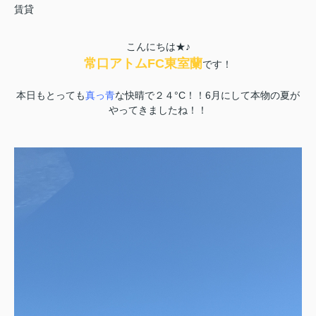
賃貸
こんにちは★♪
常口アトムFC東室蘭
です！
本日もとっても
真っ青
な快晴で２４°C！！6月にして本物の夏が
やってきましたね
！！