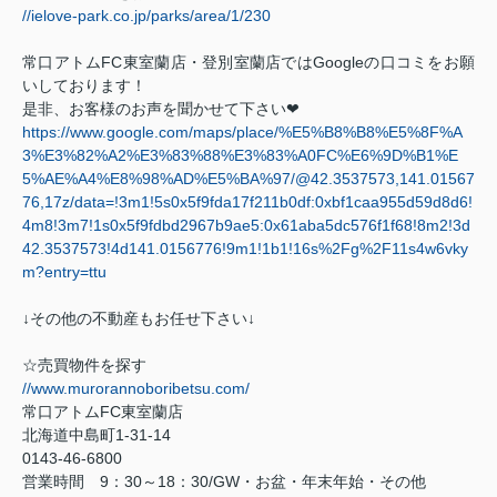
//ielove-park.co.jp/parks/area/1/230
常口アトム
FC
東室蘭店・登別室蘭店では
Google
の口コミをお願
いしております！
是非、お客様のお声を聞かせて下さい
❤
https://www.google.com/maps/place/%E5%B8%B8%E5%8F%A
3%E3%82%A2%E3%83%88%E3%83%A0FC%E6%9D%B1%E
5%AE%A4%E8%98%AD%E5%BA%97/@42.3537573,141.01567
76,17z/data=!3m1!5s0x5f9fda17f211b0df:0xbf1caa955d59d8d6!
4m8!3m7!1s0x5f9fdbd2967b9ae5:0x61aba5dc576f1f68!8m2!3d
42.3537573!4d141.0156776!9m1!1b1!16s%2Fg%2F11s4w6vky
m?entry=ttu
↓その他の不動産もお任せ下さい↓
☆売買物件を探す
//www.murorannoboribetsu.com/
常口アトム
FC
東室蘭店
北海道中島町
1-31-14
0143-46-6800
営業時間
9
：
30
～
18
：
30/GW
・お盆・年末年始・その他