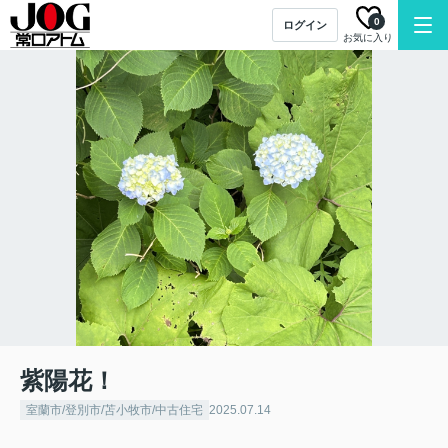
0
ログイン
お気に入り
紫陽花！
室蘭市/登別市/苫小牧市/中古住宅
2025.07.14