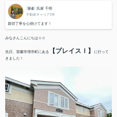
氏家 千明
筆者
不動産キャリア2年
親切丁寧を心掛けてます！
みなさんこんにちは☆☆
【プレイスⅠ】
先日、室蘭市増市町にある
に行って
きました！