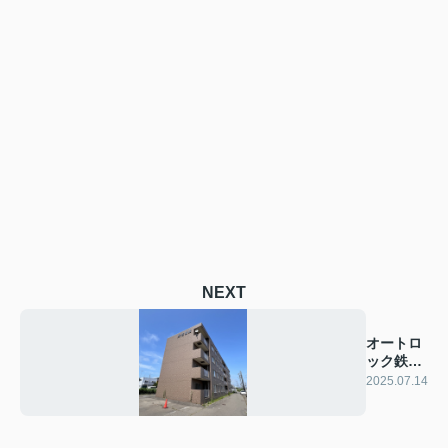
NEXT
オートロ
ック鉄好
き必見！
2025.07.14