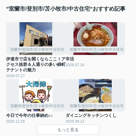
”室蘭市/登別市/苫小牧市/中古住宅”おすすめ記事
室蘭市/登別市/苫小牧市/中古住宅
室蘭市/登別市/苫小牧市/中古住宅
伊達市で店を開くならここ！ア
辛活
クセス抜群＆人通りの多い錦町
2026.07.16
テナントの魅力
2026.07.27
室蘭市/登別市/苫小牧市/中古住宅
室蘭市/登別市/苫小牧市/中古住宅
今日で今年の仕事納め♪♪
ダイニングキッチンつくし
2025.12.26
2025.09.12
もっと見る