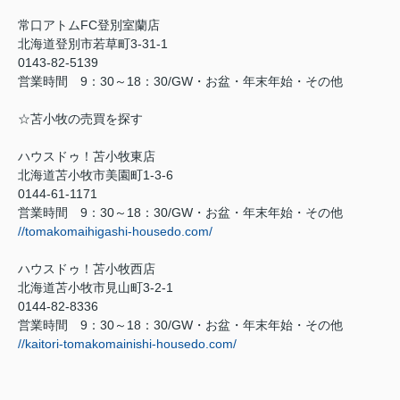
常口アトム
FC
登別室蘭店
北海道登別市若草町
3-31-1
0143-82-5139
営業時間
9
：
30
～
18
：
30/GW
・お盆・年末年始・その他
☆苫小牧の売買を探す
ハウスドゥ！苫小牧東店
北海道苫小牧市美園町
1-3-6
0144-61-1171
営業時間
9
：
30
～
18
：
30/GW
・お盆・年末年始・その他
//tomakomaihigashi-housedo.com/
ハウスドゥ！苫小牧西店
北海道苫小牧市見山町
3-2-1
0144-82-8336
営業時間
9
：
30
～
18
：
30/GW
・お盆・年末年始・その他
//kaitori-tomakomainishi-housedo.com/