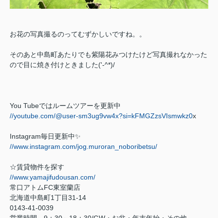
お花の写真撮るのってむずかしいですね。。
そのあと中島町あたりでも紫陽花みつけたけど写真撮れなかった
ので目に焼き付けときました('-^*)/
You Tube
ではルームツアーを更新中
//youtube.com/@user-sm3ug9vw4x?si=kFMGZzsVIsmwkz0
x
Instagram
毎日更新中
✨
//www.instagram.com/jog.muroran_noboribetsu/
☆賃貸物件を探す
//www.yamajifudousan.com/
常口アトム
FC
東室蘭店
北海道中島町
1
丁目
31-14
0143-41-0039
営業時間
9
：
30
～
18
：
30/GW
・お盆・年末年始・その他