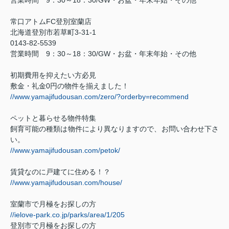
常口アトム
FC
登別室蘭店
北海道登別市若草町
3-31-1
0143-82-5539
営業時間
9
：
30
～
18
：
30/GW
・お盆・年末年始・その他
初期費用を抑えたい方必見
敷金・礼金
0
円の物件を揃えました！
//www.yamajifudousan.com/zero/?orderby=recommend
ペットと暮らせる物件特集
飼育可能の種類は物件により異なりますので、お問い合わせ下さ
い。
//www.yamajifudousan.com/petok/
賃貸なのに戸建てに住める！？
//www.yamajifudousan.com/house/
室蘭市で月極をお探しの方
//ielove-park.co.jp/parks/area/1/205
登別市で月極をお探しの方