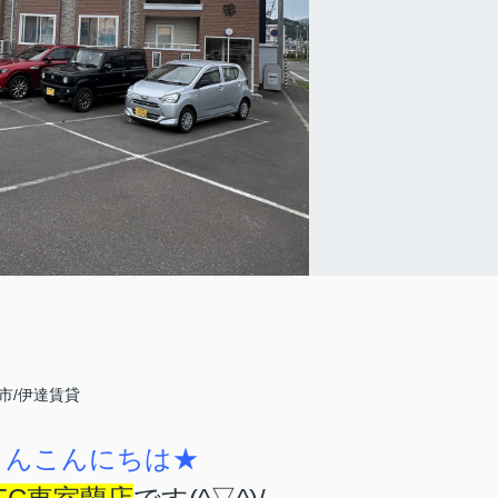
達市/伊達賃貸
さんこんにちは★