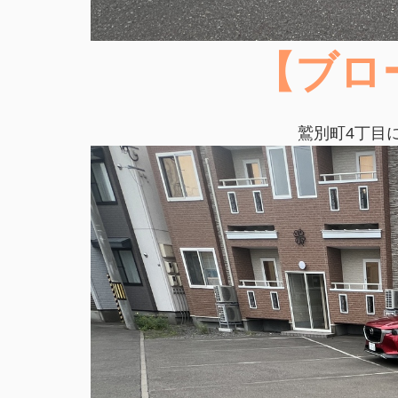
【ブロ
鷲別町4丁目