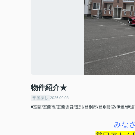
物件紹介★
部屋探し
2025.09.08
#室蘭/室蘭市/室蘭賃貸/登別/登別市/登別賃貸/伊達/伊
みな