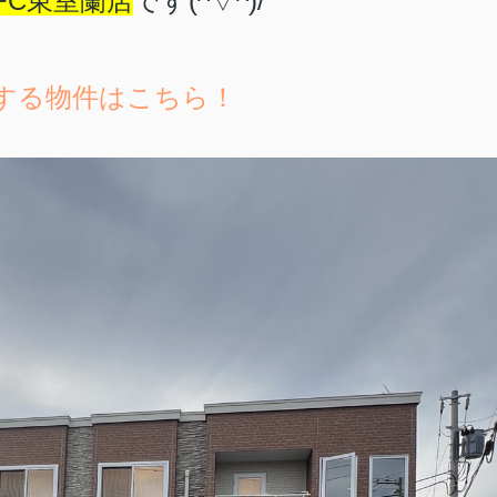
FC東室蘭店
です(^▽^)/
する物件はこちら！