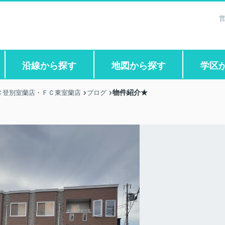
営
沿線から探す
地図から探す
学区
物件紹介★
Ｃ登別室蘭店・ＦＣ東室蘭店
ブログ