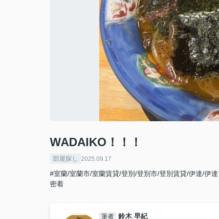
WADAIKO！！！
部屋探し
2025.09.17
#室蘭/室蘭市/室蘭賃貸/登別/登別市/登別賃貸/伊達/伊
密着
鈴木 早紀
筆者