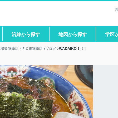
営
沿線から探す
地図から探す
学区
WADAIKO！！！
Ｃ登別室蘭店・ＦＣ東室蘭店
ブログ