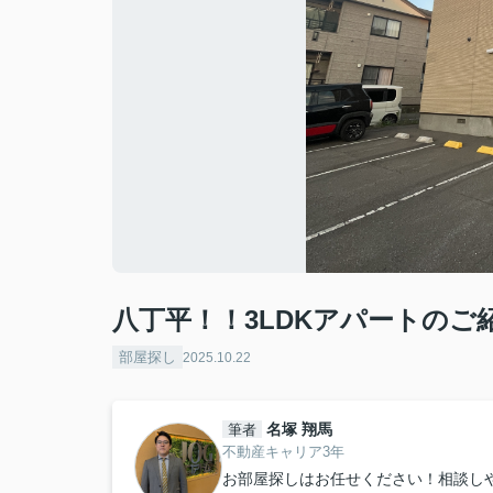
八丁平！！3LDKアパートのご
部屋探し
2025.10.22
名塚 翔馬
筆者
不動産キャリア3年
お部屋探しはお任せください！相談し