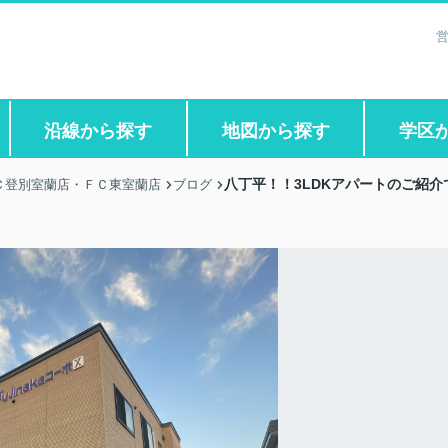
営
沿線から探す
地図から探す
学区
八丁平！！3LDKアパートのご紹介
Ｃ登別室蘭店・ＦＣ東室蘭店
ブログ