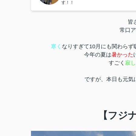
す！！
皆
常口ア
寒く
なりすぎて10月にも関わら
今年の夏は
暑かった
すごく
寂し
ですが、本日も元気に物
【フジ