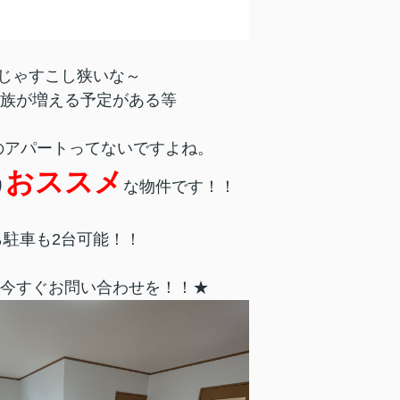
Kじゃすこし狭いな～
族が増える予定がある等
Kのアパートってないですよね。
おススメ
り
な物件です！！
ら駐車も2台可能！！
今すぐお問い合わせを！！★