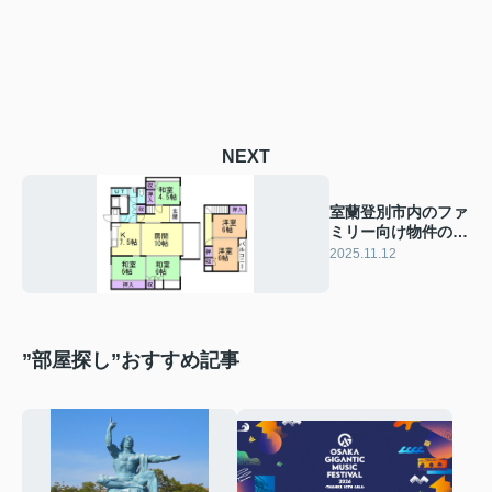
NEXT
室蘭登別市内のファ
ミリー向け物件のご
紹介★
2025.11.12
”部屋探し”おすすめ記事