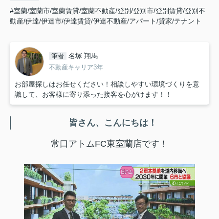
#室蘭/室蘭市/室蘭賃貸/室蘭不動産/登別/登別市/登別賃貸/登別不
動産/伊達/伊達市/伊達賃貸/伊達不動産/アパート/貸家/テナント
名塚 翔馬
筆者
不動産キャリア3年
お部屋探しはお任せください！相談しやすい環境づくりを意
識して、お客様に寄り添った接客を心がけます！！
皆さん、こんにちは！
常口アトムFC東室蘭店です！