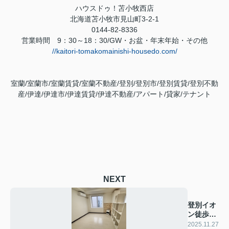
ハウスドゥ！苫小牧西店
北海道苫小牧市見山町
3-2-1
0144-82-8336
営業時間
9
：
30
～
18
：
30/GW
・お盆・年末年始・その他
//kaitori-tomakomainishi-housedo.com/
室蘭
/
室蘭市
/
室蘭賃貸
/
室蘭不動産
/
登別
/
登別市
/
登別賃貸
/
登別不動
産
/
伊達
/
伊達市
/
伊達賃貸
/
伊達不動産
/
アパート
/
貸家
/
テナント
NEXT
登別イオ
ン徒歩圏
内★
2025.11.27