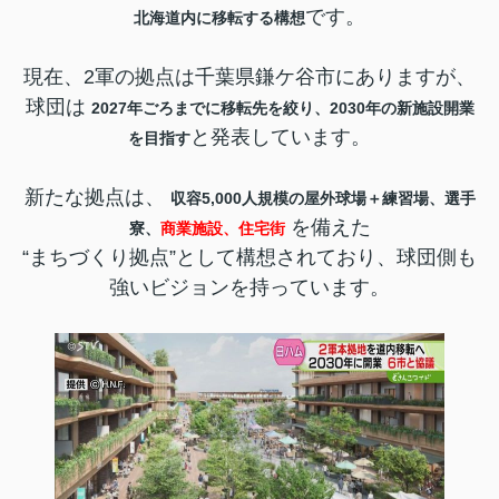
です。
北海道内に移転する構想
現在、2軍の拠点は千葉県鎌ケ谷市にありますが、
球団は
2027年ごろまでに移転先を絞り、2030年の新施設開業
と発表しています。
を目指す
新たな拠点は、
収容5,000人規模の屋外球場＋練習場、選手
を備えた
寮、
商業施設、住宅街
“まちづくり拠点”として構想されており、球団側も
強いビジョンを持っています。