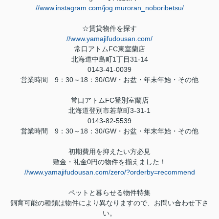
//www.instagram.com/jog.muroran_noboribetsu/
☆賃貸物件を探す
//www.yamajifudousan.com/
常口アトム
FC
東室蘭店
北海道中島町
1
丁目
31-14
0143-41-0039
営業時間
9
：
30
～
18
：
30/GW
・お盆・年末年始・その他
常口アトム
FC
登別室蘭店
北海道登別市若草町
3-31-1
0143-82-5539
営業時間
9
：
30
～
18
：
30/GW
・お盆・年末年始・その他
初期費用を抑えたい方必見
敷金・礼金
0
円の物件を揃えました！
//www.yamajifudousan.com/zero/?orderby=recommend
ペットと暮らせる物件特集
飼育可能の種類は物件により異なりますので、お問い合わせ下さ
い。