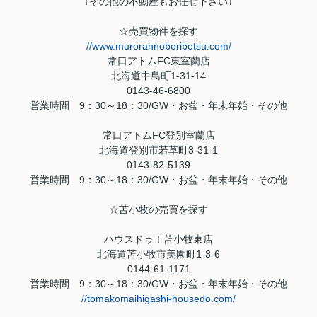
↓その他の不動産もお任せ下さい↓
☆売買物件を探す
//www.murorannoboribetsu.com/
常口アトム
FC
東室蘭店
北海道中島町
1-31-14
0143-46-6800
営業時間
9
：
30
～
18
：
30/GW
・お盆・年末年始・その他
常口アトム
FC
登別室蘭店
北海道登別市若草町
3-31-1
0143-82-5139
営業時間
9
：
30
～
18
：
30/GW
・お盆・年末年始・その他
☆苫小牧の売買を探す
ハウスドゥ！苫小牧東店
北海道苫小牧市美園町
1-3-6
0144-61-1171
営業時間
9
：
30
～
18
：
30/GW
・お盆・年末年始・その他
//tomakomaihigashi-housedo.com/