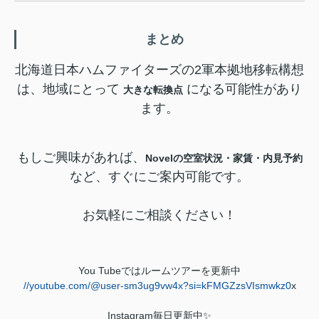
まとめ
北海道日本ハムファイターズの2軍本拠地移転構想
は、地域にとって
になる可能性があり
大きな転換点
ます。
もしご興味があれば、
Novelの空室状況・家賃・内見予約
など、すぐにご案内可能です。
お気軽にご相談ください！
You Tube
ではルームツアーを更新中
//youtube.com/@user-sm3ug9vw4x?si=kFMGZzsVIsmwkz0
x
Instagram
毎日更新中
✨