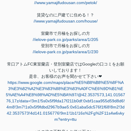
//www.yamajifudousan.com/petok/
賃貸なのに戸建てに住める！？
//www.yamajifudousan.com/house/
室蘭市で月極をお探しの方
//ielove-park.co.jp/parks/area/1/205
登別市で月極をお探しの方
//ielove-park.co.jp/parks/area/1/230
常口アトム
FC
東室蘭店・登別室蘭店では
Google
の口コミをお願
いしております！
是非、お客様のお声を聞かせて下さい
❤
https://www.google.com/maps/place/%E5%B8%B8%E5%8F%A
3%E3%82%A2%E3%83%88%E3%83%A0FC%E6%9D%B1%E
5%AE%A4%E8%98%AD%E5%BA%97/@42.3537573,141.01567
76,17z/data=!3m1!5s0x5f9fda17f211b0df:0xbf1caa955d59d8d6!
4m8!3m7!1s0x5f9fdbd2967b9ae5:0x61aba5dc576f1f68!8m2!3d
42.3537573!4d141.0156776!9m1!1b1!16s%2Fg%2F11s4w6vky
m?entry=ttu