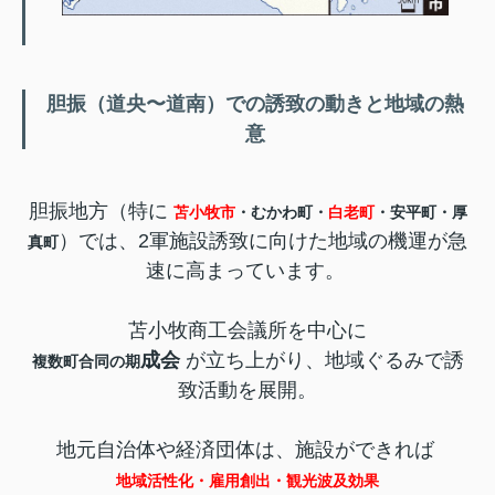
胆振（道央〜道南）での誘致の動きと地域の熱
意
胆振地方（特に
苫小牧市
・むかわ町・
白老町
・安平町・厚
）では、2軍施設誘致に向けた地域の機運が急
真町
速に高まっています。
苫小牧商工会議所を中心に
成会
が立ち上がり、地域ぐるみで誘
複数町合同の期
致活動を展開。
地元自治体や経済団体は、施設ができれば
地域活性化・雇用創出・観光波及効果